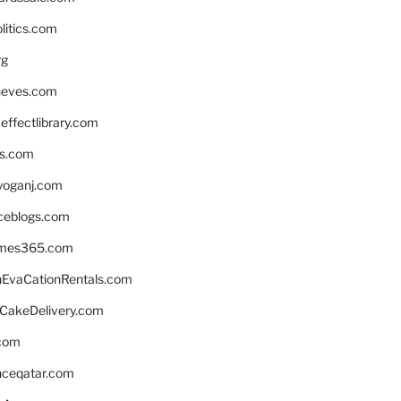
litics.com
rg
neves.com
ffectlibrary.com
ns.com
yoganj.com
rceblogs.com
ames365.com
EvaCationRentals.com
rCakeDelivery.com
.com
enceqatar.com