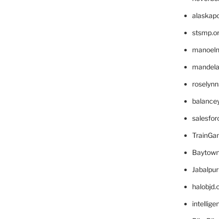
alaskapo
stsmp.o
manoel
mandelae
roselyn
balance
salesfo
TrainG
Baytown
Jabalpu
halobjd
intellig