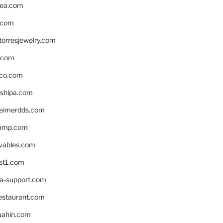
ea.com
.com
torresjewelry.com
s.com
ico.com
shipa.com
eimerdds.com
camp.com
ivables.com
st1.com
la-support.com
estaurant.com
uahin.com