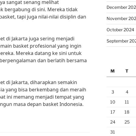
aya sangat senang melihat
December 20
 bergabung di sini. Mereka tidak
sket, tapi juga nilai-nilai disiplin dan
November 20
October 2024
et di Jakarta juga sering menjadi
September 20
emain basket profesional yang ingin
eka. Mereka datang ke sini untuk
ng berpengalaman dan berlatih bersama
M
T
t di Jakarta, diharapkan semakin
ia yang bisa berkembang dan meraih
3
4
mpat ini memang menjadi tempat yang
10
11
ngun masa depan basket Indonesia.
17
18
24
25
31