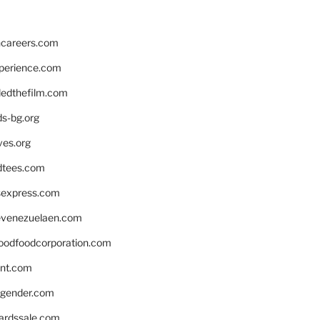
hcareers.com
xperience.com
edthefilm.com
ds-bg.org
ves.org
tees.com
rsexpress.com
venezuelaen.com
oodfoodcorporation.com
nnt.com
gender.com
ardssale.com