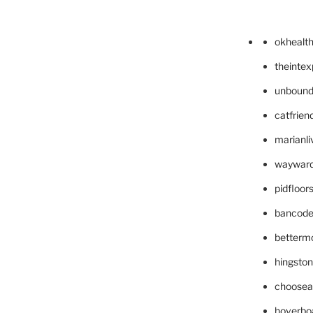
okhealt
theinte
unbound
catfrien
marianli
wayward
pidfloo
bancode
betterm
hingsto
choosea
hoverbo