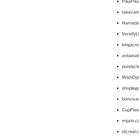
PikaPik
takecar
Hamada
VersifyL
kingscr
antaeus
purelyc
WishOp
shopleg
bonviva
CupPlan
mpzin.c
stcreal.