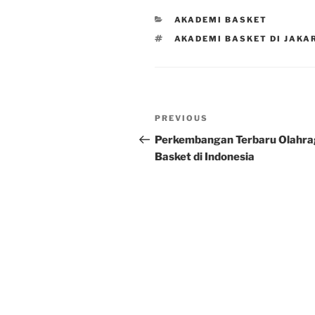
CATEGORIES
AKADEMI BASKET
TAGS
AKADEMI BASKET DI JAKA
Post
Previous
PREVIOUS
navigation
Post
Perkembangan Terbaru Olahr
Basket di Indonesia