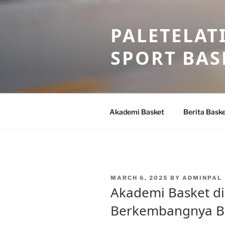
Skip
to
PALETELAT
content
SPORT BAS
Akademi Basket
Berita Bask
POSTED
MARCH 6, 2025
BY
ADMINPAL
ON
Akademi Basket di
Berkembangnya Ba