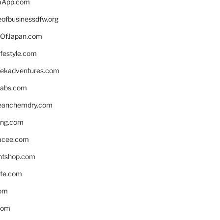
aApp.com
eofbusinessdfw.org
OfJapan.com
ifestyle.com
eekadventures.com
labs.com
leanchemdry.com
ing.com
acee.com
ntshop.com
te.com
om
com