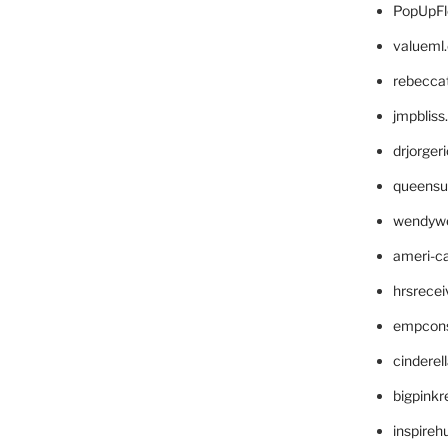
PopUpFl
valueml
rebecca
jmpblis
drjorger
queensu
wendyw
ameri-
hrsrece
empcon
cinderel
bigpinkr
inspireh