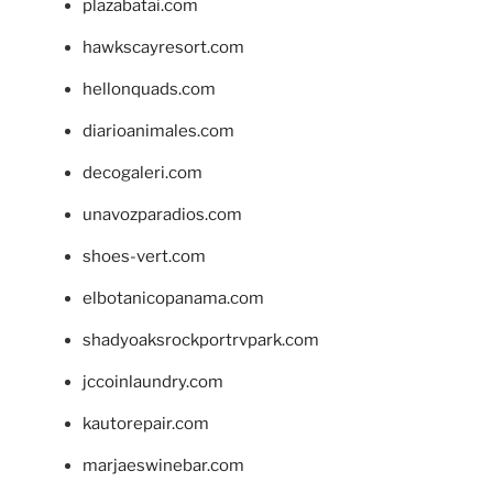
plazabatai.com
hawkscayresort.com
hellonquads.com
diarioanimales.com
decogaleri.com
unavozparadios.com
shoes-vert.com
elbotanicopanama.com
shadyoaksrockportrvpark.com
jccoinlaundry.com
kautorepair.com
marjaeswinebar.com