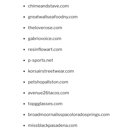
chimeandstave.com
greatwallseafoodny.com
theloverose.com
gabriovoice.com
resinflowart.com
p-sports.net
korsairstreetwear.com
petshopallston.com
avenue26tacos.com
topgglasses.com
broadmoornailsspacoloradosprings.com
missblackpasadena.com