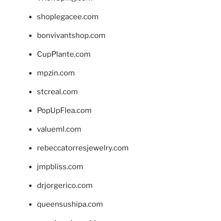
shoplegacee.com
bonvivantshop.com
CupPlante.com
mpzin.com
stcreal.com
PopUpFlea.com
valueml.com
rebeccatorresjewelry.com
jmpbliss.com
drjorgerico.com
queensushipa.com