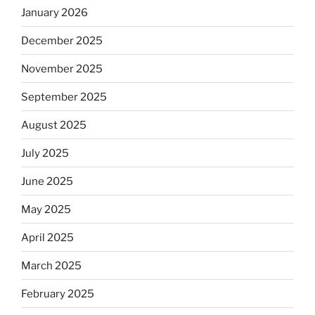
January 2026
December 2025
November 2025
September 2025
August 2025
July 2025
June 2025
May 2025
April 2025
March 2025
February 2025