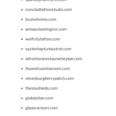
ironcladtattoostudio.com
bruinshome.com
annascleaningsvc.com
wolfcitytattoo.com
oysterbayturkeytrot.com
lafronterarestauranteybar.com
lilyandrosetearoom.com
olivesburgberrypatch.com
theslushkids.com
giobastian.com
glpascensori.com