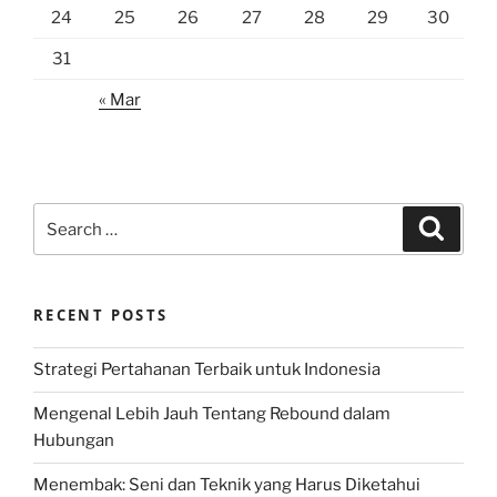
24
25
26
27
28
29
30
31
« Mar
Search
Search
for:
RECENT POSTS
Strategi Pertahanan Terbaik untuk Indonesia
Mengenal Lebih Jauh Tentang Rebound dalam
Hubungan
Menembak: Seni dan Teknik yang Harus Diketahui