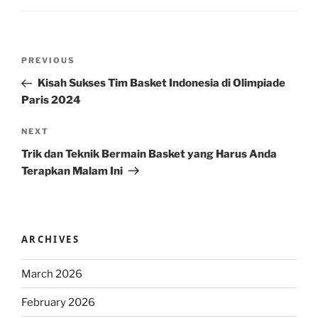
Post
Previous
PREVIOUS
navigation
Post
Kisah Sukses Tim Basket Indonesia di Olimpiade
Paris 2024
Next
NEXT
Post
Trik dan Teknik Bermain Basket yang Harus Anda
Terapkan Malam Ini
ARCHIVES
March 2026
February 2026