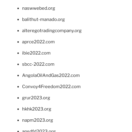
naswwebed.org
balithut-manado.org
alteregotradingcompany.org
aprce2022.com
ibie2022.com
sbcc-2022.com
AngolaOilAndGas2022.com
Convoy4Freedom2022.com
grur2023.org
hkhk2023.org
napm2023.org
apsdfd2023.org