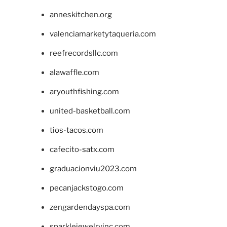
anneskitchen.org
valenciamarketytaqueria.com
reefrecordsllc.com
alawaffle.com
aryouthfishing.com
united-basketball.com
tios-tacos.com
cafecito-satx.com
graduacionviu2023.com
pecanjackstogo.com
zengardendayspa.com
sparklejewelryinc.com