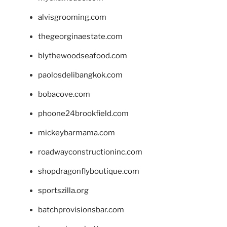
alvisgrooming.com
thegeorginaestate.com
blythewoodseafood.com
paolosdelibangkok.com
bobacove.com
phoone24brookfield.com
mickeybarmama.com
roadwayconstructioninc.com
shopdragonflyboutique.com
sportszilla.org
batchprovisionsbar.com