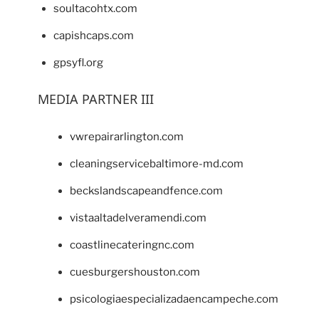
soultacohtx.com
capishcaps.com
gpsyfl.org
MEDIA PARTNER III
vwrepairarlington.com
cleaningservicebaltimore-md.com
beckslandscapeandfence.com
vistaaltadelveramendi.com
coastlinecateringnc.com
cuesburgershouston.com
psicologiaespecializadaencampeche.com