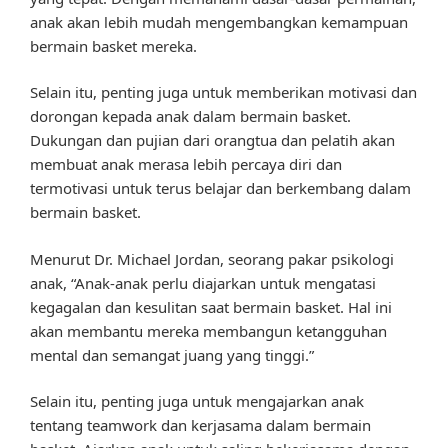
anak akan lebih mudah mengembangkan kemampuan
bermain basket mereka.
Selain itu, penting juga untuk memberikan motivasi dan
dorongan kepada anak dalam bermain basket.
Dukungan dan pujian dari orangtua dan pelatih akan
membuat anak merasa lebih percaya diri dan
termotivasi untuk terus belajar dan berkembang dalam
bermain basket.
Menurut Dr. Michael Jordan, seorang pakar psikologi
anak, “Anak-anak perlu diajarkan untuk mengatasi
kegagalan dan kesulitan saat bermain basket. Hal ini
akan membantu mereka membangun ketangguhan
mental dan semangat juang yang tinggi.”
Selain itu, penting juga untuk mengajarkan anak
tentang teamwork dan kerjasama dalam bermain