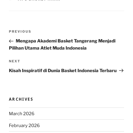
Post
Previous
PREVIOUS
navigation
Post
Mengapa Akademi Basket Tangerang Menjadi
Pilihan Utama Atlet Muda Indonesia
Next
NEXT
Post
Kisah Inspiratif di Dunia Basket Indonesia Terbaru
ARCHIVES
March 2026
February 2026