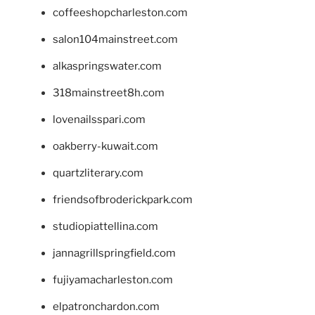
coffeeshopcharleston.com
salon104mainstreet.com
alkaspringswater.com
318mainstreet8h.com
lovenailsspari.com
oakberry-kuwait.com
quartzliterary.com
friendsofbroderickpark.com
studiopiattellina.com
jannagrillspringfield.com
fujiyamacharleston.com
elpatronchardon.com