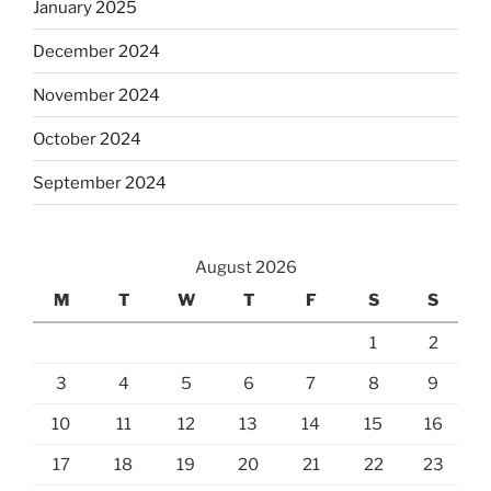
January 2025
December 2024
November 2024
October 2024
September 2024
August 2026
M
T
W
T
F
S
S
1
2
3
4
5
6
7
8
9
10
11
12
13
14
15
16
17
18
19
20
21
22
23