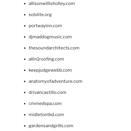
allisonwillisholley.com
solslite.org
portwayinn.com
djmaddogmusic.com
thesoundarchitects.com
allin1roofing.com
keepjudgewebb.com
anatomyofadventure.com
drivancastillo.com
cmmedspa.com
midletontkd.com
gardensandgrills.com