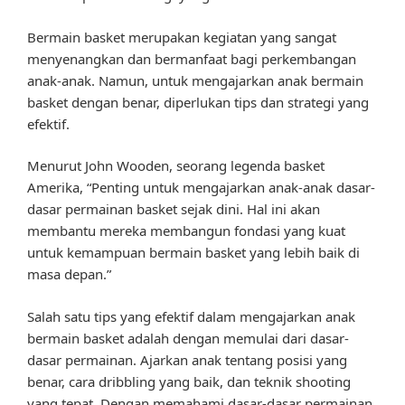
Bermain basket merupakan kegiatan yang sangat
menyenangkan dan bermanfaat bagi perkembangan
anak-anak. Namun, untuk mengajarkan anak bermain
basket dengan benar, diperlukan tips dan strategi yang
efektif.
Menurut John Wooden, seorang legenda basket
Amerika, “Penting untuk mengajarkan anak-anak dasar-
dasar permainan basket sejak dini. Hal ini akan
membantu mereka membangun fondasi yang kuat
untuk kemampuan bermain basket yang lebih baik di
masa depan.”
Salah satu tips yang efektif dalam mengajarkan anak
bermain basket adalah dengan memulai dari dasar-
dasar permainan. Ajarkan anak tentang posisi yang
benar, cara dribbling yang baik, dan teknik shooting
yang tepat. Dengan memahami dasar-dasar permainan,