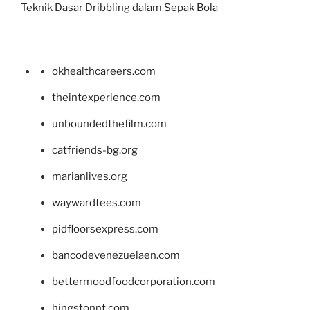
Teknik Dasar Dribbling dalam Sepak Bola
okhealthcareers.com
theintexperience.com
unboundedthefilm.com
catfriends-bg.org
marianlives.org
waywardtees.com
pidfloorsexpress.com
bancodevenezuelaen.com
bettermoodfoodcorporation.com
hingstonnt.com