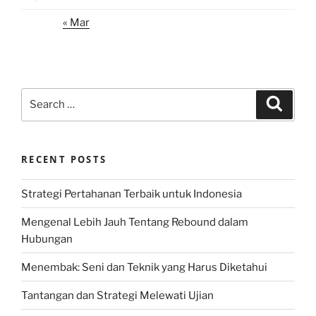
« Mar
Search
Search
for:
RECENT POSTS
Strategi Pertahanan Terbaik untuk Indonesia
Mengenal Lebih Jauh Tentang Rebound dalam
Hubungan
Menembak: Seni dan Teknik yang Harus Diketahui
Tantangan dan Strategi Melewati Ujian