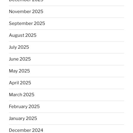
November 2025
September 2025
August 2025
July 2025
June 2025
May 2025
April 2025
March 2025
February 2025
January 2025
December 2024