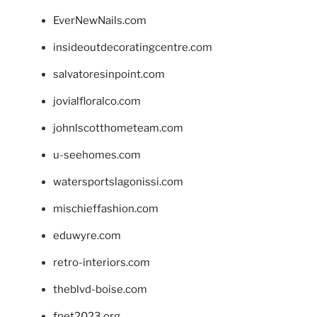
EverNewNails.com
insideoutdecoratingcentre.com
salvatoresinpoint.com
jovialfloralco.com
johnlscotthometeam.com
u-seehomes.com
watersportslagonissi.com
mischieffashion.com
eduwyre.com
retro-interiors.com
theblvd-boise.com
fpet2023.org