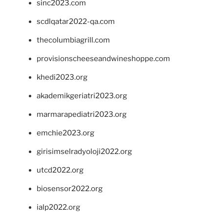
sinc2023.com
scdlqatar2022-qa.com
thecolumbiagrill.com
provisionscheeseandwineshoppe.com
khedi2023.org
akademikgeriatri2023.org
marmarapediatri2023.org
emchie2023.org
girisimselradyoloji2022.org
utcd2022.org
biosensor2022.org
ialp2022.org