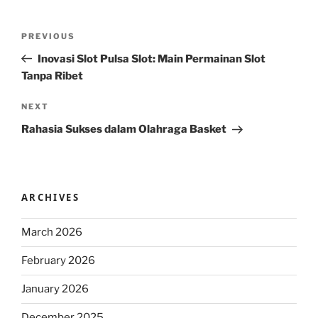
Post
Previous
PREVIOUS
navigation
Post
Inovasi Slot Pulsa Slot: Main Permainan Slot
Tanpa Ribet
Next
NEXT
Post
Rahasia Sukses dalam Olahraga Basket
ARCHIVES
March 2026
February 2026
January 2026
December 2025