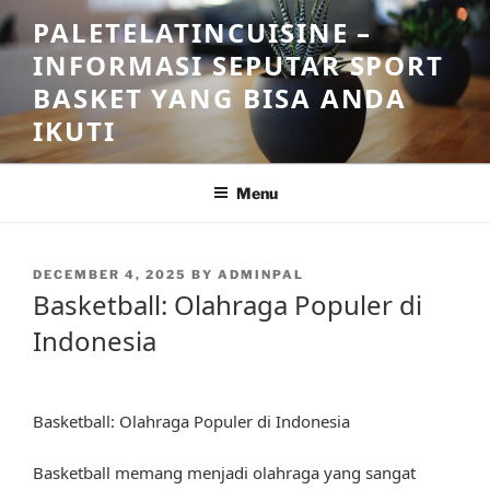
Skip
PALETELATINCUISINE –
to
INFORMASI SEPUTAR SPORT
content
BASKET YANG BISA ANDA
IKUTI
Menu
POSTED
DECEMBER 4, 2025
BY
ADMINPAL
ON
Basketball: Olahraga Populer di
Indonesia
Basketball: Olahraga Populer di Indonesia
Basketball memang menjadi olahraga yang sangat