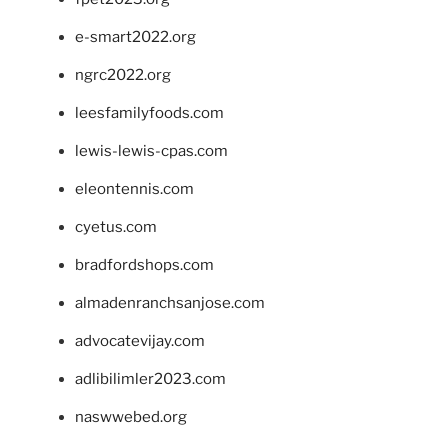
e-smart2022.org
ngrc2022.org
leesfamilyfoods.com
lewis-lewis-cpas.com
eleontennis.com
cyetus.com
bradfordshops.com
almadenranchsanjose.com
advocatevijay.com
adlibilimler2023.com
naswwebed.org