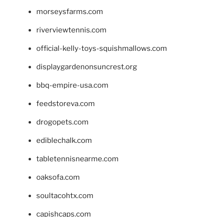
morseysfarms.com
riverviewtennis.com
official-kelly-toys-squishmallows.com
displaygardenonsuncrest.org
bbq-empire-usa.com
feedstoreva.com
drogopets.com
ediblechalk.com
tabletennisnearme.com
oaksofa.com
soultacohtx.com
capishcaps.com