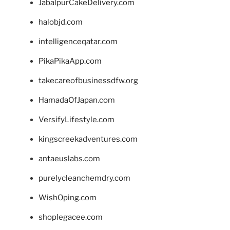
JabalpurCakeDelivery.com
halobjd.com
intelligenceqatar.com
PikaPikaApp.com
takecareofbusinessdfw.org
HamadaOfJapan.com
VersifyLifestyle.com
kingscreekadventures.com
antaeuslabs.com
purelycleanchemdry.com
WishOping.com
shoplegacee.com