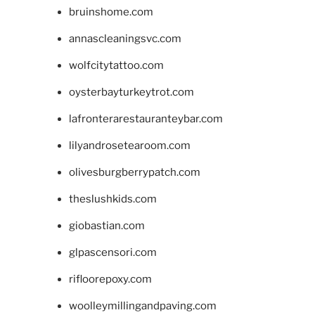
bruinshome.com
annascleaningsvc.com
wolfcitytattoo.com
oysterbayturkeytrot.com
lafronterarestauranteybar.com
lilyandrosetearoom.com
olivesburgberrypatch.com
theslushkids.com
giobastian.com
glpascensori.com
rifloorepoxy.com
woolleymillingandpaving.com