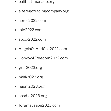
balithut-manado.org
alteregotradingcompany.org
aprce2022.com
ibie2022.com
sbcc-2022.com
AngolaOilAndGas2022.com
Convoy4Freedom2022.com
grur2023.org
hkhk2023.org
napm2023.org
apsdfd2023.org
forumausape2023.com