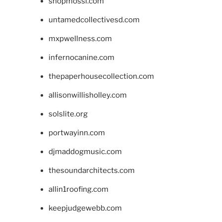
shopmossi.com
untamedcollectivesd.com
mxpwellness.com
infernocanine.com
thepaperhousecollection.com
allisonwillisholley.com
solslite.org
portwayinn.com
djmaddogmusic.com
thesoundarchitects.com
allin1roofing.com
keepjudgewebb.com