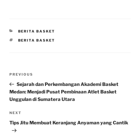
CATEGORIES
BERITA BASKET
TAGS
BERITA BASKET
Post
Previous
PREVIOUS
navigation
Post
Sejarah dan Perkembangan Akademi Basket
Medan: Menjadi Pusat Pembinaan Atlet Basket
Unggulan di Sumatera Utara
Next
NEXT
Post
Tips Jitu Membuat Keranjang Anyaman yang Cantik