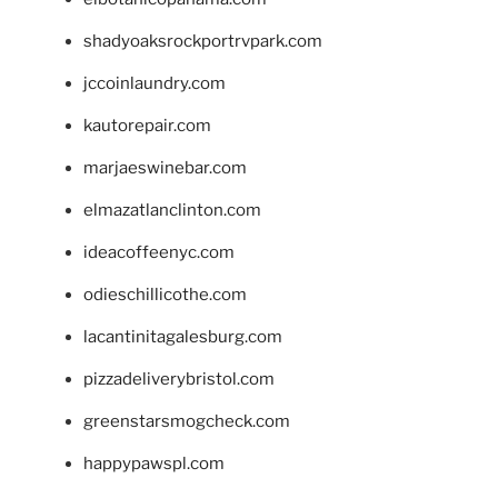
shadyoaksrockportrvpark.com
jccoinlaundry.com
kautorepair.com
marjaeswinebar.com
elmazatlanclinton.com
ideacoffeenyc.com
odieschillicothe.com
lacantinitagalesburg.com
pizzadeliverybristol.com
greenstarsmogcheck.com
happypawspl.com