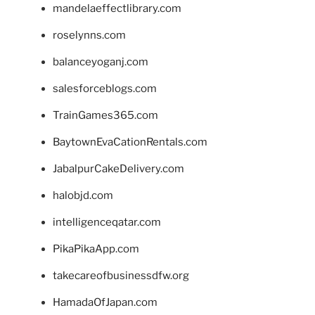
mandelaeffectlibrary.com
roselynns.com
balanceyoganj.com
salesforceblogs.com
TrainGames365.com
BaytownEvaCationRentals.com
JabalpurCakeDelivery.com
halobjd.com
intelligenceqatar.com
PikaPikaApp.com
takecareofbusinessdfw.org
HamadaOfJapan.com