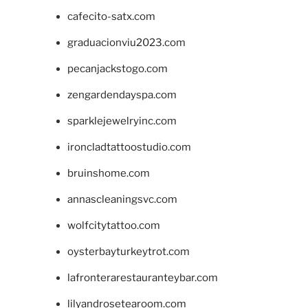
cafecito-satx.com
graduacionviu2023.com
pecanjackstogo.com
zengardendayspa.com
sparklejewelryinc.com
ironcladtattoostudio.com
bruinshome.com
annascleaningsvc.com
wolfcitytattoo.com
oysterbayturkeytrot.com
lafronterarestauranteybar.com
lilyandrosetearoom.com