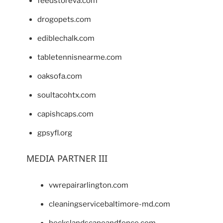
feedstoreva.com
drogopets.com
ediblechalk.com
tabletennisnearme.com
oaksofa.com
soultacohtx.com
capishcaps.com
gpsyfl.org
MEDIA PARTNER III
vwrepairarlington.com
cleaningservicebaltimore-md.com
beckslandscapeandfence.com