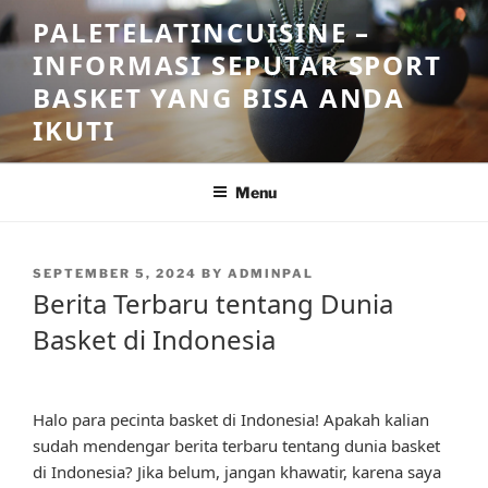
Skip
PALETELATINCUISINE –
to
INFORMASI SEPUTAR SPORT
content
BASKET YANG BISA ANDA
IKUTI
Menu
POSTED
SEPTEMBER 5, 2024
BY
ADMINPAL
ON
Berita Terbaru tentang Dunia
Basket di Indonesia
Halo para pecinta basket di Indonesia! Apakah kalian
sudah mendengar berita terbaru tentang dunia basket
di Indonesia? Jika belum, jangan khawatir, karena saya