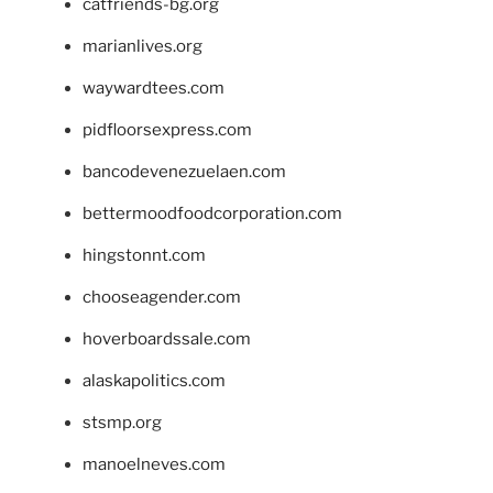
catfriends-bg.org
marianlives.org
waywardtees.com
pidfloorsexpress.com
bancodevenezuelaen.com
bettermoodfoodcorporation.com
hingstonnt.com
chooseagender.com
hoverboardssale.com
alaskapolitics.com
stsmp.org
manoelneves.com