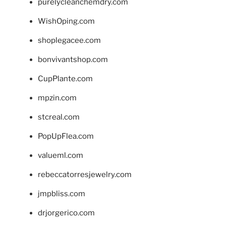
purelycleanchemdry.com
WishOping.com
shoplegacee.com
bonvivantshop.com
CupPlante.com
mpzin.com
stcreal.com
PopUpFlea.com
valueml.com
rebeccatorresjewelry.com
jmpbliss.com
drjorgerico.com