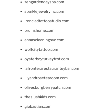
zengardendayspa.com
sparklejewelryinc.com
ironcladtattoostudio.com
bruinshome.com
annascleaningsvc.com
wolfcitytattoo.com
oysterbayturkeytrot.com
lafronterarestauranteybar.com
lilyandrosetearoom.com
olivesburgberrypatch.com
theslushkids.com
giobastian.com