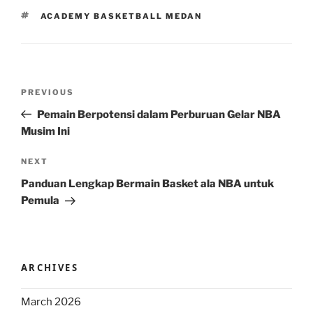
TAGS
ACADEMY BASKETBALL MEDAN
Post
Previous
PREVIOUS
navigation
Post
Pemain Berpotensi dalam Perburuan Gelar NBA
Musim Ini
Next
NEXT
Post
Panduan Lengkap Bermain Basket ala NBA untuk
Pemula
ARCHIVES
March 2026