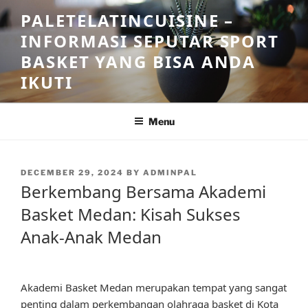
Skip
PALETELATINCUISINE –
to
INFORMASI SEPUTAR SPORT
content
BASKET YANG BISA ANDA
IKUTI
Menu
POSTED
DECEMBER 29, 2024
BY
ADMINPAL
ON
Berkembang Bersama Akademi
Basket Medan: Kisah Sukses
Anak-Anak Medan
Akademi Basket Medan merupakan tempat yang sangat
penting dalam perkembangan olahraga basket di Kota