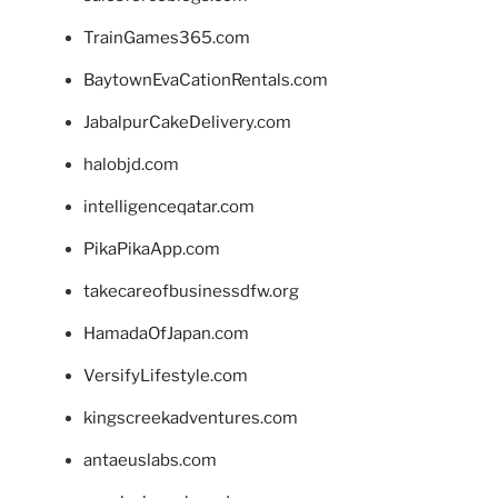
TrainGames365.com
BaytownEvaCationRentals.com
JabalpurCakeDelivery.com
halobjd.com
intelligenceqatar.com
PikaPikaApp.com
takecareofbusinessdfw.org
HamadaOfJapan.com
VersifyLifestyle.com
kingscreekadventures.com
antaeuslabs.com