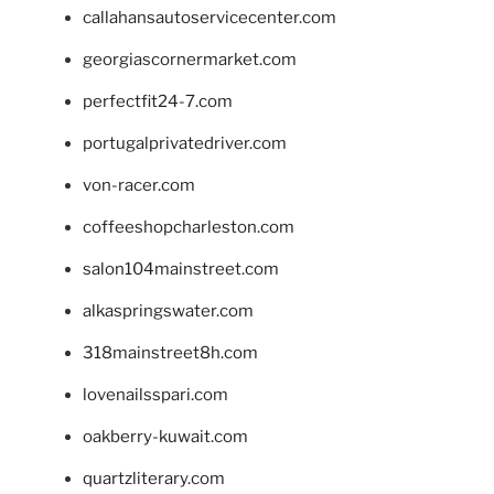
callahansautoservicecenter.com
georgiascornermarket.com
perfectfit24-7.com
portugalprivatedriver.com
von-racer.com
coffeeshopcharleston.com
salon104mainstreet.com
alkaspringswater.com
318mainstreet8h.com
lovenailsspari.com
oakberry-kuwait.com
quartzliterary.com