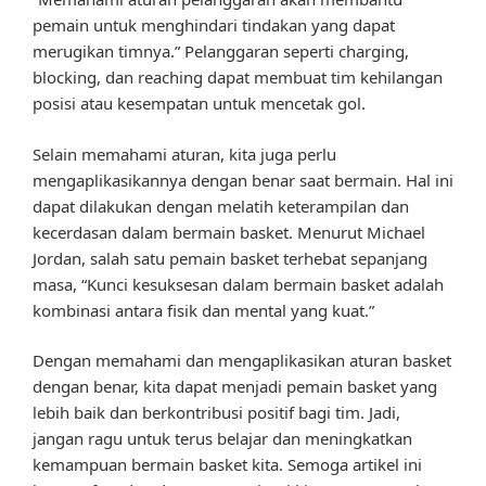
pemain untuk menghindari tindakan yang dapat
merugikan timnya.” Pelanggaran seperti charging,
blocking, dan reaching dapat membuat tim kehilangan
posisi atau kesempatan untuk mencetak gol.
Selain memahami aturan, kita juga perlu
mengaplikasikannya dengan benar saat bermain. Hal ini
dapat dilakukan dengan melatih keterampilan dan
kecerdasan dalam bermain basket. Menurut Michael
Jordan, salah satu pemain basket terhebat sepanjang
masa, “Kunci kesuksesan dalam bermain basket adalah
kombinasi antara fisik dan mental yang kuat.”
Dengan memahami dan mengaplikasikan aturan basket
dengan benar, kita dapat menjadi pemain basket yang
lebih baik dan berkontribusi positif bagi tim. Jadi,
jangan ragu untuk terus belajar dan meningkatkan
kemampuan bermain basket kita. Semoga artikel ini