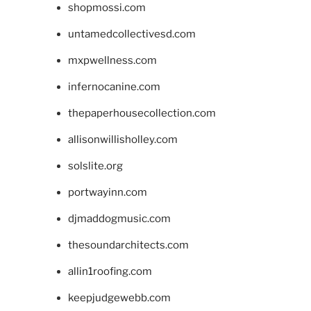
shopmossi.com
untamedcollectivesd.com
mxpwellness.com
infernocanine.com
thepaperhousecollection.com
allisonwillisholley.com
solslite.org
portwayinn.com
djmaddogmusic.com
thesoundarchitects.com
allin1roofing.com
keepjudgewebb.com