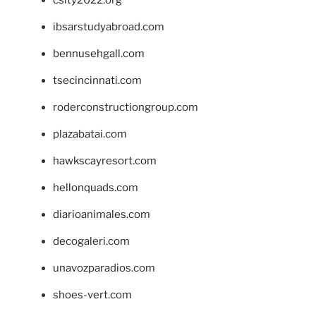
csity2022.org
ibsarstudyabroad.com
bennusehgall.com
tsecincinnati.com
roderconstructiongroup.com
plazabatai.com
hawkscayresort.com
hellonquads.com
diarioanimales.com
decogaleri.com
unavozparadios.com
shoes-vert.com