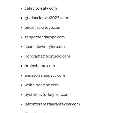
cafecito-satx.com
graduacionviu2023.com
pecanjackstogo.com
zengardendayspa.com
sparklejewelryinc.com
ironcladtattoostudio.com
bruinshome.com
annascleaningsvc.com
wolfcitytattoo.com
oysterbayturkeytrot.com
lafronterarestauranteybar.com