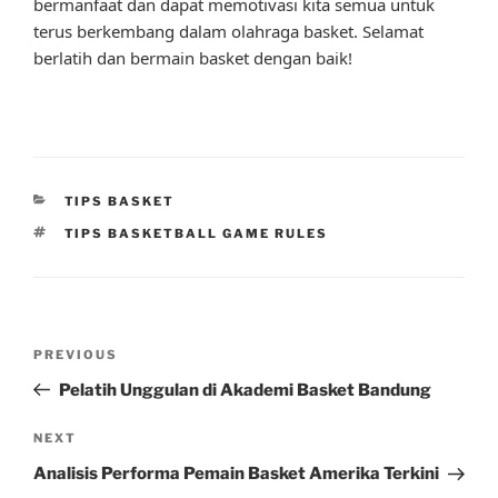
bermanfaat dan dapat memotivasi kita semua untuk
terus berkembang dalam olahraga basket. Selamat
berlatih dan bermain basket dengan baik!
CATEGORIES
TIPS BASKET
TAGS
TIPS BASKETBALL GAME RULES
Post
Previous
PREVIOUS
navigation
Post
Pelatih Unggulan di Akademi Basket Bandung
Next
NEXT
Post
Analisis Performa Pemain Basket Amerika Terkini