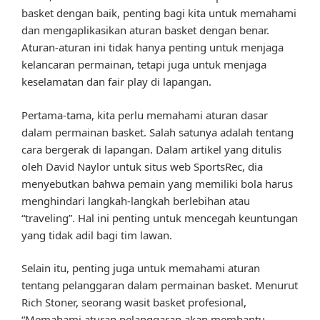
basket dengan baik, penting bagi kita untuk memahami
dan mengaplikasikan aturan basket dengan benar.
Aturan-aturan ini tidak hanya penting untuk menjaga
kelancaran permainan, tetapi juga untuk menjaga
keselamatan dan fair play di lapangan.
Pertama-tama, kita perlu memahami aturan dasar
dalam permainan basket. Salah satunya adalah tentang
cara bergerak di lapangan. Dalam artikel yang ditulis
oleh David Naylor untuk situs web SportsRec, dia
menyebutkan bahwa pemain yang memiliki bola harus
menghindari langkah-langkah berlebihan atau
“traveling”. Hal ini penting untuk mencegah keuntungan
yang tidak adil bagi tim lawan.
Selain itu, penting juga untuk memahami aturan
tentang pelanggaran dalam permainan basket. Menurut
Rich Stoner, seorang wasit basket profesional,
“Memahami aturan pelanggaran akan membantu