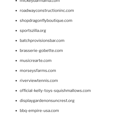
mickeybarmama.com
roadwayconstructioninc.com
shopdragonflyboutique.com
sportszilla.org
batchprovisionsbar.com
brasserie-gobette.com
musicrearte.com
morseysfarms.com
riverviewtennis.com
official-kelly-toys-squishmallows.com
displaygardenonsuncrest.org
bbq-empire-usa.com