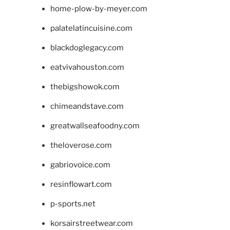
home-plow-by-meyer.com
palatelatincuisine.com
blackdoglegacy.com
eatvivahouston.com
thebigshowok.com
chimeandstave.com
greatwallseafoodny.com
theloverose.com
gabriovoice.com
resinflowart.com
p-sports.net
korsairstreetwear.com