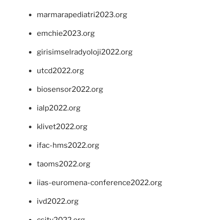
marmarapediatri2023.org
emchie2023.org
girisimselradyoloji2022.org
utcd2022.org
biosensor2022.org
ialp2022.org
klivet2022.org
ifac-hms2022.org
taoms2022.org
iias-euromena-conference2022.org
ivd2022.org