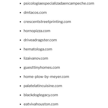
psicologiaespecializadaencampeche.com
dmtacos.com
crescentstreetprinting.com
hornopizza.com
driveadragster.com
hematologa.com
lizaivanov.com
guesttinyhomes.com
home-plow-by-meyer.com
palatelatincuisine.com
blackdoglegacy.com
eatvivahouston.com