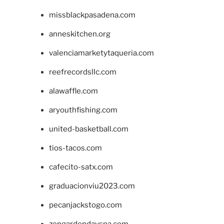
missblackpasadena.com
anneskitchen.org
valenciamarketytaqueria.com
reefrecordsllc.com
alawaffle.com
aryouthfishing.com
united-basketball.com
tios-tacos.com
cafecito-satx.com
graduacionviu2023.com
pecanjackstogo.com