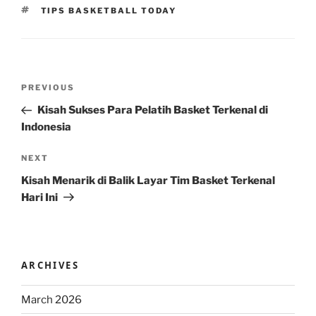
TAGS
TIPS BASKETBALL TODAY
Post
Previous
PREVIOUS
navigation
Post
Kisah Sukses Para Pelatih Basket Terkenal di
Indonesia
Next
NEXT
Post
Kisah Menarik di Balik Layar Tim Basket Terkenal
Hari Ini
ARCHIVES
March 2026