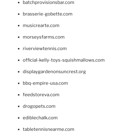
batchprovisionsbar.com
brasserie-gobette.com
musicrearte.com
morseysfarms.com
riverviewtennis.com
official-kelly-toys-squishmallows.com
displaygardenonsuncrest.org
bbq-empire-usa.com
feedstoreva.com
drogopets.com
ediblechalk.com
tabletennisnearme.com