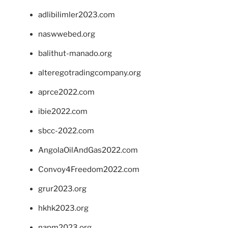
adlibilimler2023.com
naswwebed.org
balithut-manado.org
alteregotradingcompany.org
aprce2022.com
ibie2022.com
sbcc-2022.com
AngolaOilAndGas2022.com
Convoy4Freedom2022.com
grur2023.org
hkhk2023.org
napm2023.org