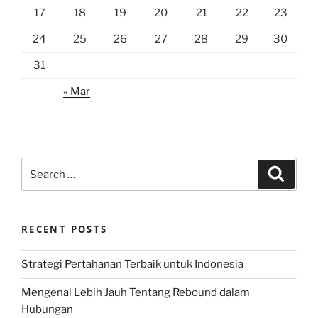
17
18
19
20
21
22
23
24
25
26
27
28
29
30
31
« Mar
Search
Search
for:
RECENT POSTS
Strategi Pertahanan Terbaik untuk Indonesia
Mengenal Lebih Jauh Tentang Rebound dalam
Hubungan