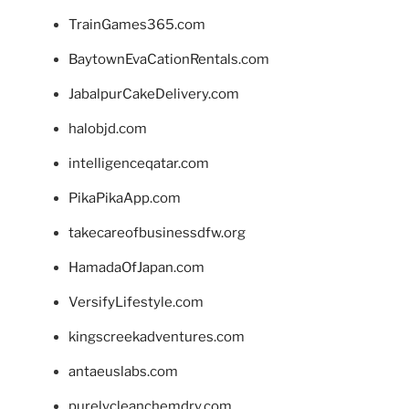
TrainGames365.com
BaytownEvaCationRentals.com
JabalpurCakeDelivery.com
halobjd.com
intelligenceqatar.com
PikaPikaApp.com
takecareofbusinessdfw.org
HamadaOfJapan.com
VersifyLifestyle.com
kingscreekadventures.com
antaeuslabs.com
purelycleanchemdry.com