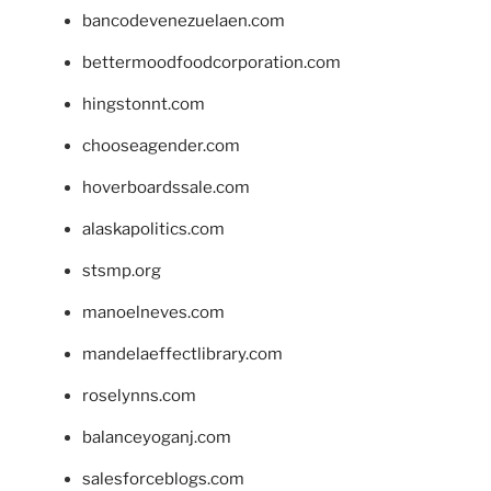
bancodevenezuelaen.com
bettermoodfoodcorporation.com
hingstonnt.com
chooseagender.com
hoverboardssale.com
alaskapolitics.com
stsmp.org
manoelneves.com
mandelaeffectlibrary.com
roselynns.com
balanceyoganj.com
salesforceblogs.com