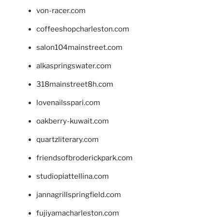
von-racer.com
coffeeshopcharleston.com
salon104mainstreet.com
alkaspringswater.com
318mainstreet8h.com
lovenailsspari.com
oakberry-kuwait.com
quartzliterary.com
friendsofbroderickpark.com
studiopiattellina.com
jannagrillspringfield.com
fujiyamacharleston.com