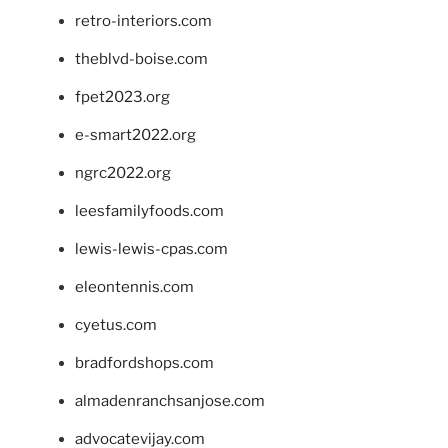
retro-interiors.com
theblvd-boise.com
fpet2023.org
e-smart2022.org
ngrc2022.org
leesfamilyfoods.com
lewis-lewis-cpas.com
eleontennis.com
cyetus.com
bradfordshops.com
almadenranchsanjose.com
advocatevijay.com