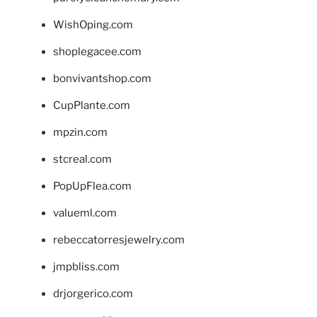
WishOping.com
shoplegacee.com
bonvivantshop.com
CupPlante.com
mpzin.com
stcreal.com
PopUpFlea.com
valueml.com
rebeccatorresjewelry.com
jmpbliss.com
drjorgerico.com