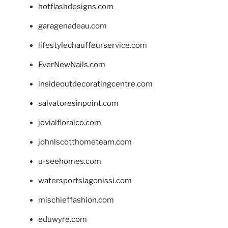
hotflashdesigns.com
garagenadeau.com
lifestylechauffeurservice.com
EverNewNails.com
insideoutdecoratingcentre.com
salvatoresinpoint.com
jovialfloralco.com
johnlscotthometeam.com
u-seehomes.com
watersportslagonissi.com
mischieffashion.com
eduwyre.com