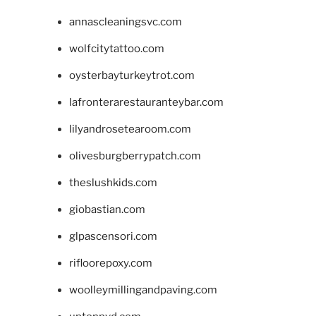
annascleaningsvc.com
wolfcitytattoo.com
oysterbayturkeytrot.com
lafronterarestauranteybar.com
lilyandrosetearoom.com
olivesburgberrypatch.com
theslushkids.com
giobastian.com
glpascensori.com
rifloorepoxy.com
woolleymillingandpaving.com