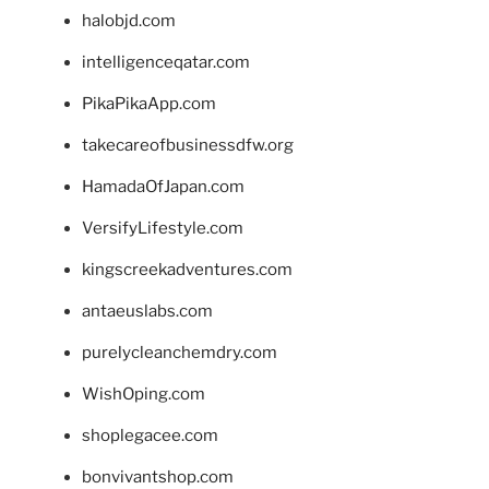
halobjd.com
intelligenceqatar.com
PikaPikaApp.com
takecareofbusinessdfw.org
HamadaOfJapan.com
VersifyLifestyle.com
kingscreekadventures.com
antaeuslabs.com
purelycleanchemdry.com
WishOping.com
shoplegacee.com
bonvivantshop.com