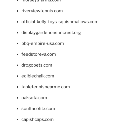
morseysfarms.com
riverviewtennis.com
official-kelly-toys-squishmallows.com
displaygardenonsuncrest.org
bbq-empire-usa.com
feedstoreva.com
drogopets.com
ediblechalk.com
tabletennisnearme.com
oaksofa.com
soultacohtx.com
capishcaps.com