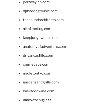
portwayinn.com
djmaddogmusic.com
thesoundarchitects.com
allin1roofing.com
keepjudgewebb.com
anatomyofadventure.com
drivancastillo.com
cmmedspa.com
midletontkd.com
gardensandgrills.com
basilfoodwine.com
nikko-tochigi.net