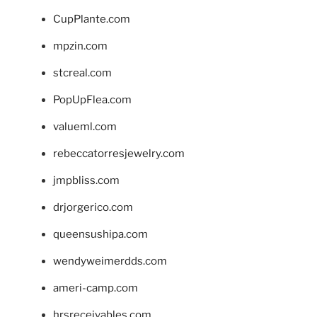
CupPlante.com
mpzin.com
stcreal.com
PopUpFlea.com
valueml.com
rebeccatorresjewelry.com
jmpbliss.com
drjorgerico.com
queensushipa.com
wendyweimerdds.com
ameri-camp.com
hrsreceivables.com