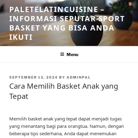
Skip
PALETELATINCUISINE –
to
INFORMASI SEPUTAR SPORT
content
BASKET YANG BISA ANDA
IKUTI
Menu
POSTED
SEPTEMBER 13, 2024
BY
ADMINPAL
ON
Cara Memilih Basket Anak yang
Tepat
Memilih basket anak yang tepat dapat menjadi tugas
yang menantang bagi para orangtua. Namun, dengan
beberapa tips sederhana, Anda dapat menemukan