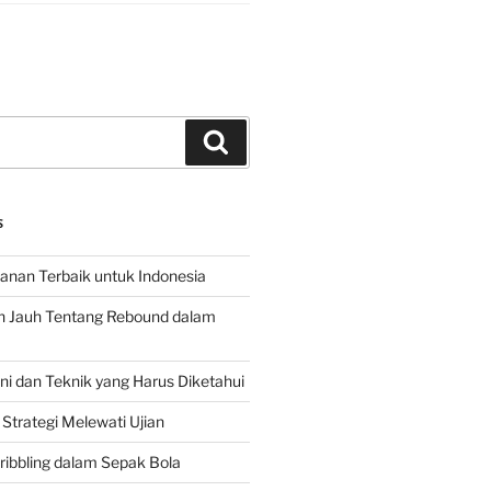
Search
S
hanan Terbaik untuk Indonesia
h Jauh Tentang Rebound dalam
 dan Teknik yang Harus Diketahui
Strategi Melewati Ujian
ribbling dalam Sepak Bola