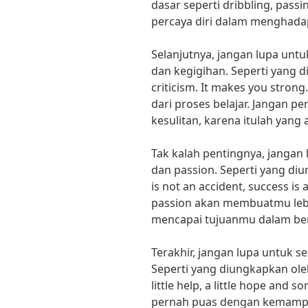
dasar seperti dribbling, pass
percaya diri dalam menghadap
Selanjutnya, jangan lupa unt
dan kegigihan. Seperti yang di
criticism. It makes you strong
dari proses belajar. Jangan
kesulitan, karena itulah yan
Tak kalah pentingnya, jangan 
dan passion. Seperti yang di
is not an accident, success is
passion akan membuatmu leb
mencapai tujuanmu dalam be
Terakhir, jangan lupa untuk s
Seperti yang diungkapkan oleh
little help, a little hope and
pernah puas dengan kemampua