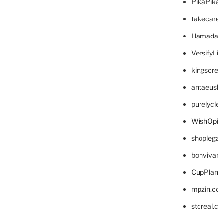
PikaPik
takecar
Hamada
VersifyL
kingscr
antaeus
purelyc
WishOp
shopleg
bonviva
CupPlan
mpzin.c
stcreal.