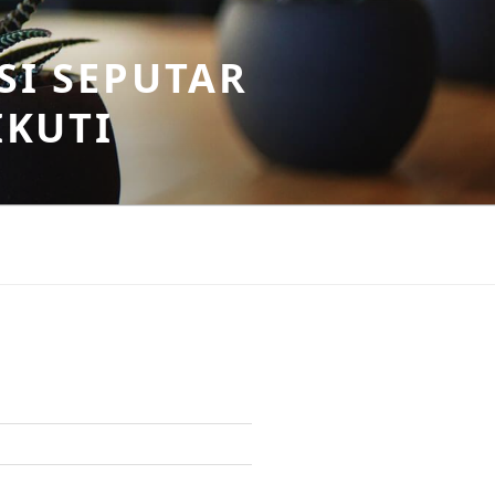
SI SEPUTAR
IKUTI