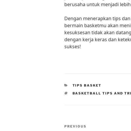
berusaha untuk menjadi lebih 
Dengan menerapkan tips dan tri
bermain basketmu akan menin
kesuksesan tidak akan datang 
dengan kerja keras dan ketek
sukses!
CATEGORIES
TIPS BASKET
TAGS
BASKETBALL TIPS AND TR
Post
Previous
PREVIOUS