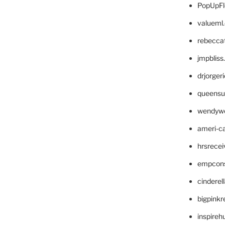
PopUpFl
valueml
rebecca
jmpblis
drjorger
queensu
wendyw
ameri-
hrsrece
empcon
cinderel
bigpinkr
inspireh