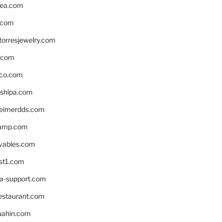
ea.com
.com
torresjewelry.com
s.com
ico.com
shipa.com
eimerdds.com
camp.com
ivables.com
st1.com
la-support.com
estaurant.com
uahin.com