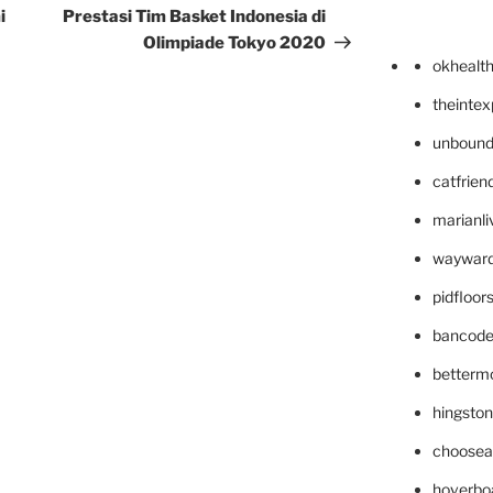
Post
i
Prestasi Tim Basket Indonesia di
Olimpiade Tokyo 2020
okhealt
theinte
unbound
catfrien
marianli
wayward
pidfloo
bancode
betterm
hingsto
choosea
hoverbo