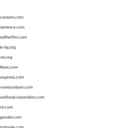
hcareers.com
xperience.com
edthefilm.com
ds-bg.org
ves.org
tees.com
rsexpress.com
venezuelaen.com
oodfoodcorporation.com
nnt.com
gender.com
ardssale.com