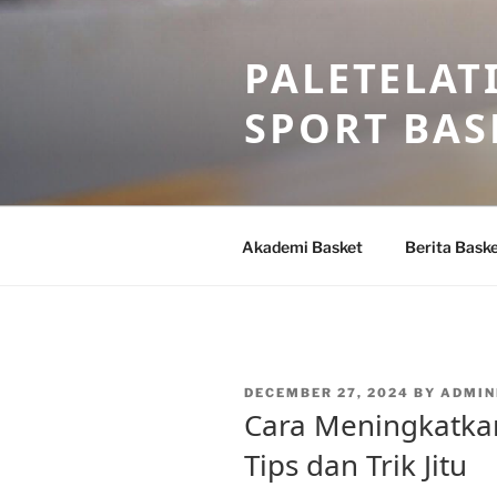
Skip
to
PALETELAT
content
SPORT BAS
Akademi Basket
Berita Bask
POSTED
DECEMBER 27, 2024
BY
ADMIN
ON
Cara Meningkatkan
Tips dan Trik Jitu