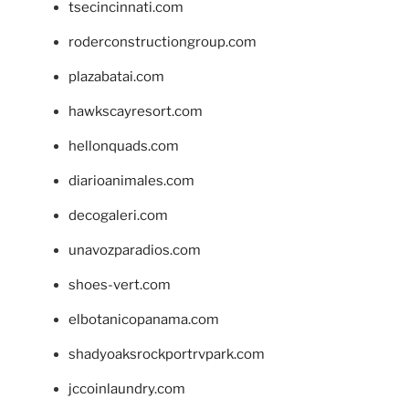
tsecincinnati.com
roderconstructiongroup.com
plazabatai.com
hawkscayresort.com
hellonquads.com
diarioanimales.com
decogaleri.com
unavozparadios.com
shoes-vert.com
elbotanicopanama.com
shadyoaksrockportrvpark.com
jccoinlaundry.com