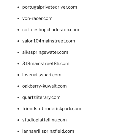
portugalprivatedriver.com
von-racer.com
coffeeshopcharleston.com
salon104mainstreet.com
alkaspringswater.com
318mainstreet8h.com
lovenailsspari.com
oakberry-kuwait.com
quartzliterary.com
friendsofbroderickpark.com
studiopiattellina.com
jannagrillspringfield.com