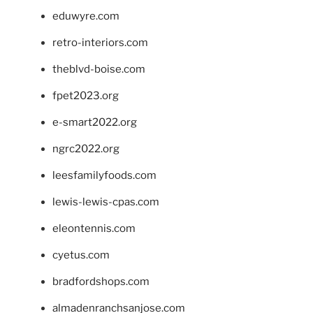
eduwyre.com
retro-interiors.com
theblvd-boise.com
fpet2023.org
e-smart2022.org
ngrc2022.org
leesfamilyfoods.com
lewis-lewis-cpas.com
eleontennis.com
cyetus.com
bradfordshops.com
almadenranchsanjose.com