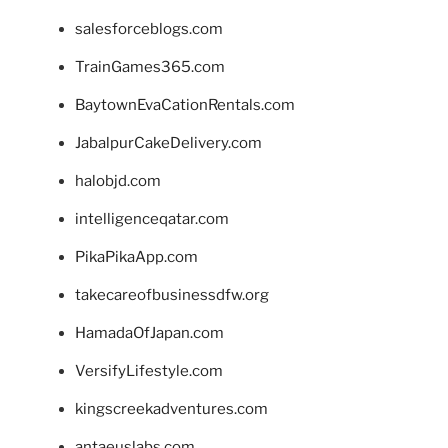
salesforceblogs.com
TrainGames365.com
BaytownEvaCationRentals.com
JabalpurCakeDelivery.com
halobjd.com
intelligenceqatar.com
PikaPikaApp.com
takecareofbusinessdfw.org
HamadaOfJapan.com
VersifyLifestyle.com
kingscreekadventures.com
antaeuslabs.com