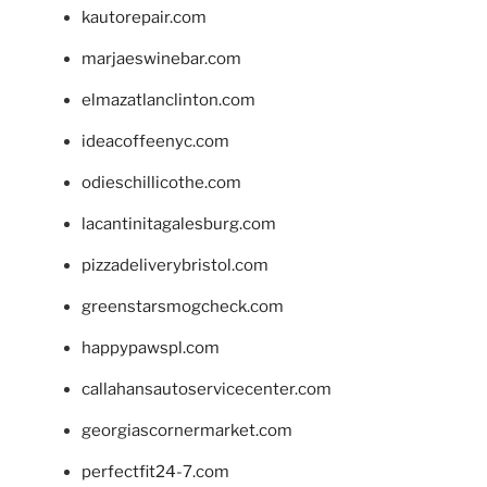
kautorepair.com
marjaeswinebar.com
elmazatlanclinton.com
ideacoffeenyc.com
odieschillicothe.com
lacantinitagalesburg.com
pizzadeliverybristol.com
greenstarsmogcheck.com
happypawspl.com
callahansautoservicecenter.com
georgiascornermarket.com
perfectfit24-7.com