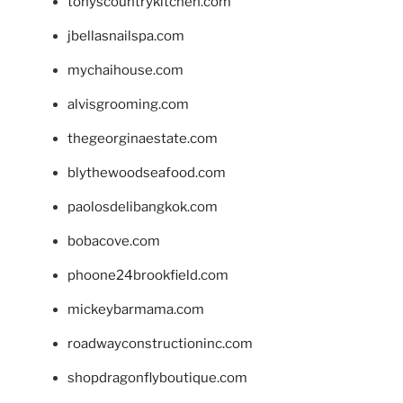
tonyscountrykitchen.com
jbellasnailspa.com
mychaihouse.com
alvisgrooming.com
thegeorginaestate.com
blythewoodseafood.com
paolosdelibangkok.com
bobacove.com
phoone24brookfield.com
mickeybarmama.com
roadwayconstructioninc.com
shopdragonflyboutique.com