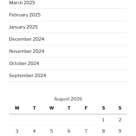
March 2025
February 2025
January 2025
December 2024
November 2024
October 2024
September 2024
August 2026
M
T
W
T
F
S
S
1
2
3
4
5
6
7
8
9