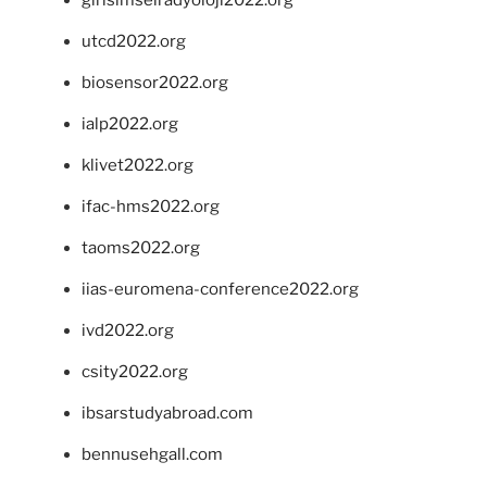
utcd2022.org
biosensor2022.org
ialp2022.org
klivet2022.org
ifac-hms2022.org
taoms2022.org
iias-euromena-conference2022.org
ivd2022.org
csity2022.org
ibsarstudyabroad.com
bennusehgall.com