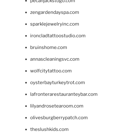
pecanjackstogo.com
zengardendayspa.com
sparklejewelryinc.com
ironcladtattoostudio.com
bruinshome.com
annascleaningsvc.com
wolfcitytattoo.com
oysterbayturkeytrot.com
lafronterarestauranteybar.com
lilyandrosetearoom.com
olivesburgberrypatch.com
theslushkids.com