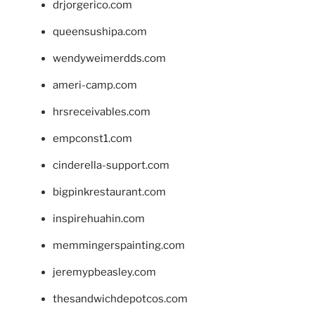
drjorgerico.com
queensushipa.com
wendyweimerdds.com
ameri-camp.com
hrsreceivables.com
empconst1.com
cinderella-support.com
bigpinkrestaurant.com
inspirehuahin.com
memmingerspainting.com
jeremypbeasley.com
thesandwichdepotcos.com