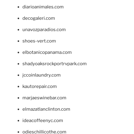
diarioanimales.com
decogaleri.com
unavozparadios.com
shoes-vert.com
elbotanicopanama.com
shadyoaksrockportrvpark.com
jccoinlaundry.com
kautorepair.com
marjaeswinebar.com
elmazatlanclinton.com
ideacoffeenyc.com
odieschillicothe.com