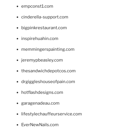
empconst1.com
cinderella-support.com
bigpinkrestaurant.com
inspirehuahin.com
memmingerspainting.com
jeremypbeasley.com
thesandwichdepotcos.com
drgiggleshouseofpain.com
hotflashdesigns.com
garagenadeau.com
lifestylechauffeurservice.com
EverNewNails.com