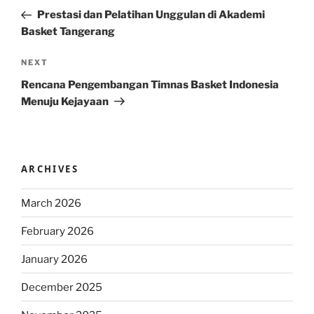
navigation
Post
Prestasi dan Pelatihan Unggulan di Akademi
Basket Tangerang
Next
NEXT
Post
Rencana Pengembangan Timnas Basket Indonesia
Menuju Kejayaan
ARCHIVES
March 2026
February 2026
January 2026
December 2025