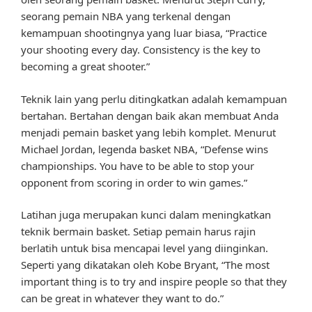
seorang pemain NBA yang terkenal dengan
kemampuan shootingnya yang luar biasa, “Practice
your shooting every day. Consistency is the key to
becoming a great shooter.”
Teknik lain yang perlu ditingkatkan adalah kemampuan
bertahan. Bertahan dengan baik akan membuat Anda
menjadi pemain basket yang lebih komplet. Menurut
Michael Jordan, legenda basket NBA, “Defense wins
championships. You have to be able to stop your
opponent from scoring in order to win games.”
Latihan juga merupakan kunci dalam meningkatkan
teknik bermain basket. Setiap pemain harus rajin
berlatih untuk bisa mencapai level yang diinginkan.
Seperti yang dikatakan oleh Kobe Bryant, “The most
important thing is to try and inspire people so that they
can be great in whatever they want to do.”