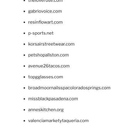
theloverose.com
gabriovoice.com
resinflowart.com
p-sports.net
korsairstreetwear.com
petshopallston.com
avenue26tacos.com
topgglasses.com
broadmoornailsspacoloradosprings.com
missblackpasadena.com
anneskitchen.org
valenciamarketytaqueria.com