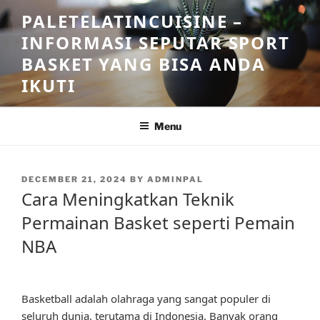
Skip
PALETELATINCUISINE –
to
INFORMASI SEPUTAR SPORT
content
BASKET YANG BISA ANDA
IKUTI
Menu
POSTED
DECEMBER 21, 2024
BY
ADMINPAL
ON
Cara Meningkatkan Teknik
Permainan Basket seperti Pemain
NBA
Basketball adalah olahraga yang sangat populer di
seluruh dunia, terutama di Indonesia. Banyak orang