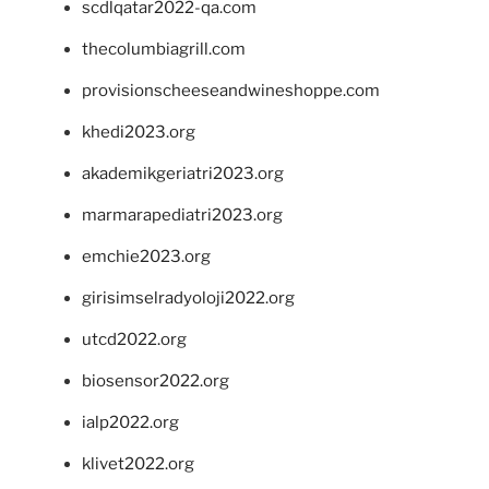
scdlqatar2022-qa.com
thecolumbiagrill.com
provisionscheeseandwineshoppe.com
khedi2023.org
akademikgeriatri2023.org
marmarapediatri2023.org
emchie2023.org
girisimselradyoloji2022.org
utcd2022.org
biosensor2022.org
ialp2022.org
klivet2022.org