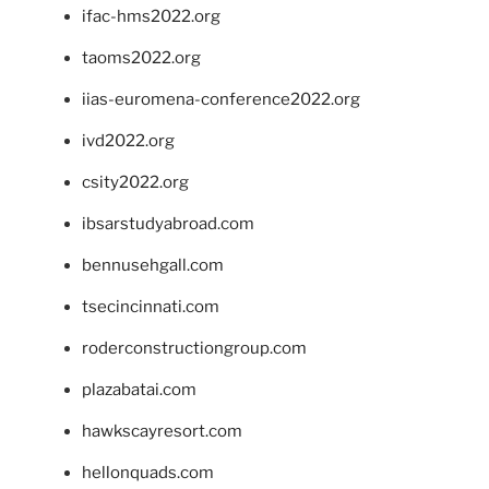
ifac-hms2022.org
taoms2022.org
iias-euromena-conference2022.org
ivd2022.org
csity2022.org
ibsarstudyabroad.com
bennusehgall.com
tsecincinnati.com
roderconstructiongroup.com
plazabatai.com
hawkscayresort.com
hellonquads.com