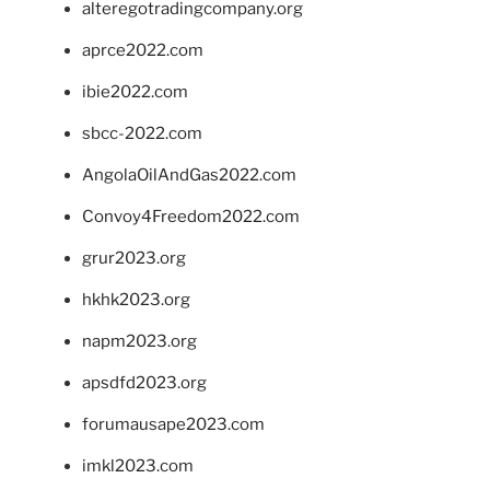
alteregotradingcompany.org
aprce2022.com
ibie2022.com
sbcc-2022.com
AngolaOilAndGas2022.com
Convoy4Freedom2022.com
grur2023.org
hkhk2023.org
napm2023.org
apsdfd2023.org
forumausape2023.com
imkl2023.com