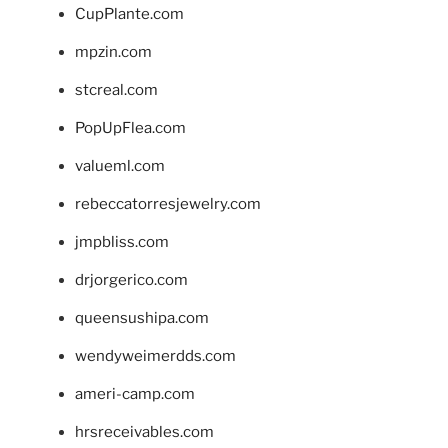
CupPlante.com
mpzin.com
stcreal.com
PopUpFlea.com
valueml.com
rebeccatorresjewelry.com
jmpbliss.com
drjorgerico.com
queensushipa.com
wendyweimerdds.com
ameri-camp.com
hrsreceivables.com