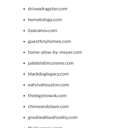
driveadragster.com
hematologa.com
lizaivanov.com
guesttinyhomes.com
home-plow-by-meyer.com
palatelatincuisine.com
blackdoglegacy.com
eatvivahouston.com
thebigshowok.com
chimeandstave.com
greatwallseafoodny.com