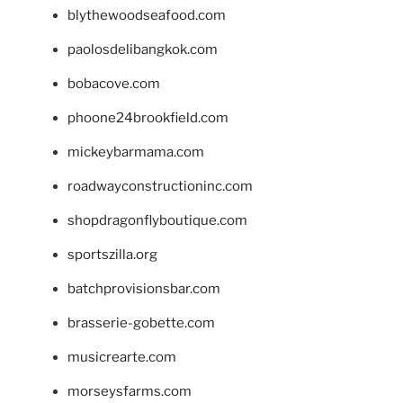
blythewoodseafood.com
paolosdelibangkok.com
bobacove.com
phoone24brookfield.com
mickeybarmama.com
roadwayconstructioninc.com
shopdragonflyboutique.com
sportszilla.org
batchprovisionsbar.com
brasserie-gobette.com
musicrearte.com
morseysfarms.com