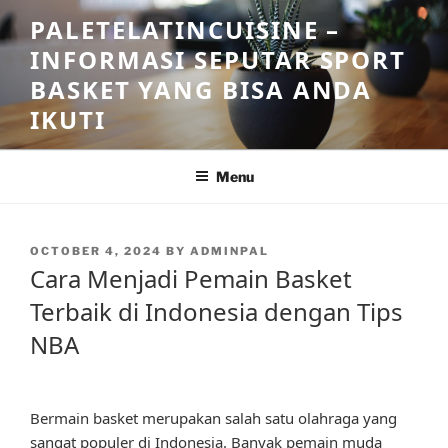
Skip
PALETELATINCUISINE –
to
INFORMASI SEPUTAR SPORT
content
BASKET YANG BISA ANDA
IKUTI
Menu
POSTED
OCTOBER 4, 2024
BY
ADMINPAL
ON
Cara Menjadi Pemain Basket
Terbaik di Indonesia dengan Tips
NBA
Bermain basket merupakan salah satu olahraga yang
sangat populer di Indonesia. Banyak pemain muda