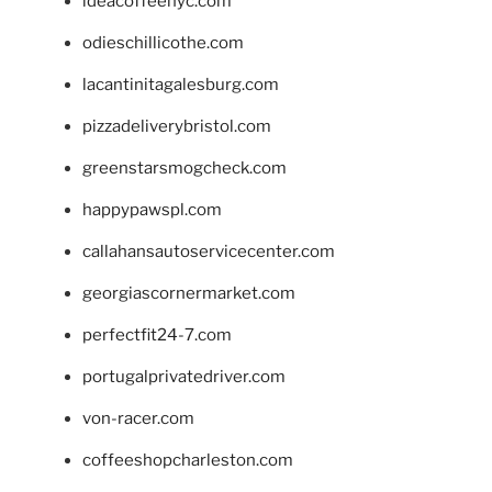
ideacoffeenyc.com
odieschillicothe.com
lacantinitagalesburg.com
pizzadeliverybristol.com
greenstarsmogcheck.com
happypawspl.com
callahansautoservicecenter.com
georgiascornermarket.com
perfectfit24-7.com
portugalprivatedriver.com
von-racer.com
coffeeshopcharleston.com