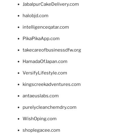
JabalpurCakeDelivery.com
halobjd.com
intelligenceqatar.com
PikaPikaApp.com
takecareofbusinessdfw.org
HamadaOfJapan.com
VersifyLifestyle.com
kingscreekadventures.com
antaeuslabs.com
purelycleanchemdry.com
WishOping.com
shoplegacee.com