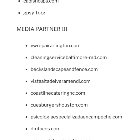
capishcaps.com
gpsyfl.org
MEDIA PARTNER III
vwrepairarlington.com
cleaningservicebaltimore-md.com
beckslandscapeandfence.com
vistaaltadelveramendi.com
coastlinecateringnc.com
cuesburgershouston.com
psicologiaespecializadaencampeche.com
dmtacos.com