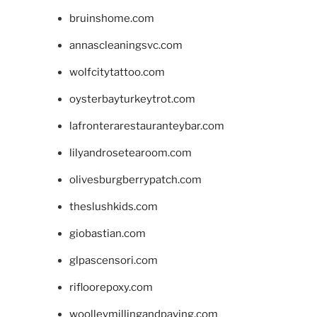
bruinshome.com
annascleaningsvc.com
wolfcitytattoo.com
oysterbayturkeytrot.com
lafronterarestauranteybar.com
lilyandrosetearoom.com
olivesburgberrypatch.com
theslushkids.com
giobastian.com
glpascensori.com
rifloorepoxy.com
woolleymillingandpaving.com