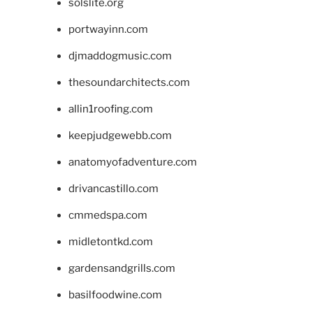
solslite.org
portwayinn.com
djmaddogmusic.com
thesoundarchitects.com
allin1roofing.com
keepjudgewebb.com
anatomyofadventure.com
drivancastillo.com
cmmedspa.com
midletontkd.com
gardensandgrills.com
basilfoodwine.com