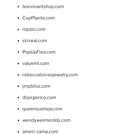
bonvivantshop.com
CupPlante.com
mpzin.com
stcreal.com
PopUpFlea.com
valueml.com
rebeccatorresjewelry.com
jmpbliss.com
drjorgerico.com
queensushipa.com
wendyweimerdds.com
ameri-camp.com