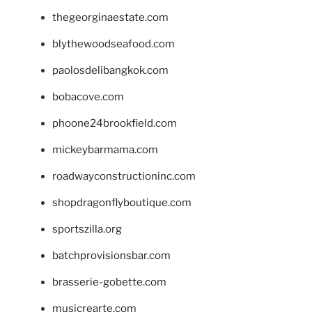
thegeorginaestate.com
blythewoodseafood.com
paolosdelibangkok.com
bobacove.com
phoone24brookfield.com
mickeybarmama.com
roadwayconstructioninc.com
shopdragonflyboutique.com
sportszilla.org
batchprovisionsbar.com
brasserie-gobette.com
musicrearte.com