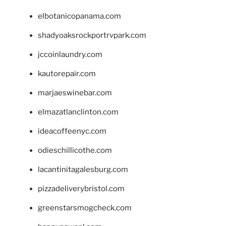
elbotanicopanama.com
shadyoaksrockportrvpark.com
jccoinlaundry.com
kautorepair.com
marjaeswinebar.com
elmazatlanclinton.com
ideacoffeenyc.com
odieschillicothe.com
lacantinitagalesburg.com
pizzadeliverybristol.com
greenstarsmogcheck.com