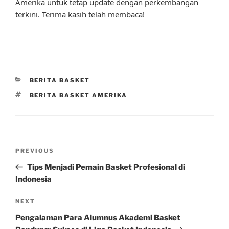
Amerika untuk tetap update dengan perkembangan
terkini. Terima kasih telah membaca!
CATEGORIES
BERITA BASKET
TAGS
BERITA BASKET AMERIKA
Post
Previous
PREVIOUS
navigation
Post
Tips Menjadi Pemain Basket Profesional di
Indonesia
Next
NEXT
Post
Pengalaman Para Alumnus Akademi Basket