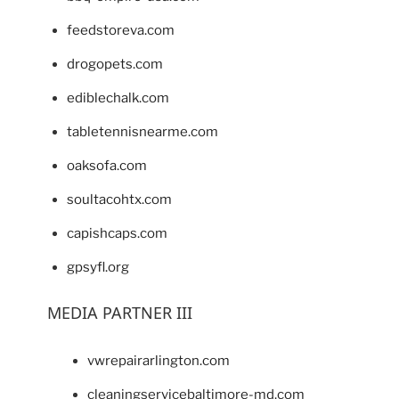
feedstoreva.com
drogopets.com
ediblechalk.com
tabletennisnearme.com
oaksofa.com
soultacohtx.com
capishcaps.com
gpsyfl.org
MEDIA PARTNER III
vwrepairarlington.com
cleaningservicebaltimore-md.com