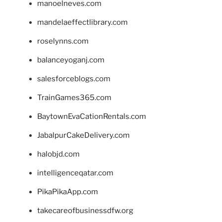
manoelneves.com
mandelaeffectlibrary.com
roselynns.com
balanceyoganj.com
salesforceblogs.com
TrainGames365.com
BaytownEvaCationRentals.com
JabalpurCakeDelivery.com
halobjd.com
intelligenceqatar.com
PikaPikaApp.com
takecareofbusinessdfw.org