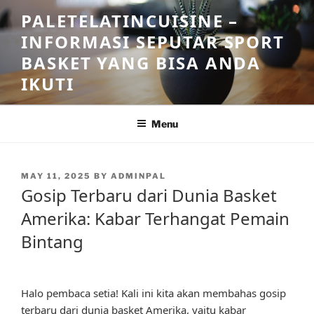
Skip
PALETELATINCUISINE –
to
INFORMASI SEPUTAR SPORT
content
BASKET YANG BISA ANDA
IKUTI
Menu
POSTED
MAY 11, 2025
BY
ADMINPAL
ON
Gosip Terbaru dari Dunia Basket
Amerika: Kabar Terhangat Pemain
Bintang
Halo pembaca setia! Kali ini kita akan membahas gosip
terbaru dari dunia basket Amerika, yaitu kabar