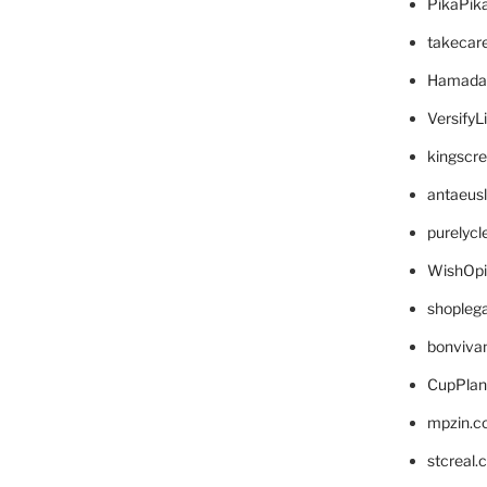
PikaPik
takecar
Hamada
VersifyL
kingscr
antaeus
purelyc
WishOp
shopleg
bonviva
CupPlan
mpzin.c
stcreal.