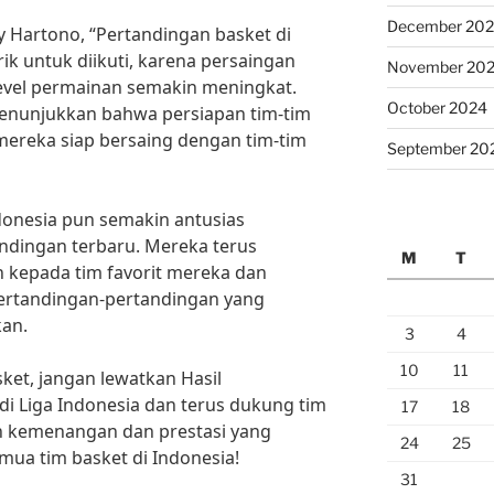
December 20
y Hartono, “Pertandingan basket di
ik untuk diikuti, karena persaingan
November 20
level permainan semakin meningkat.
October 2024
menunjukkan bahwa persiapan tim-tim
mereka siap bersaing dengan tim-tim
September 20
donesia pun semakin antusias
ndingan terbaru. Mereka terus
M
T
kepada tim favorit mereka dan
ertandingan-pertandingan yang
an.
3
4
10
11
ket, jangan lewatkan Hasil
di Liga Indonesia dan terus dukung tim
17
18
aih kemenangan dan prestasi yang
24
25
ua tim basket di Indonesia!
31