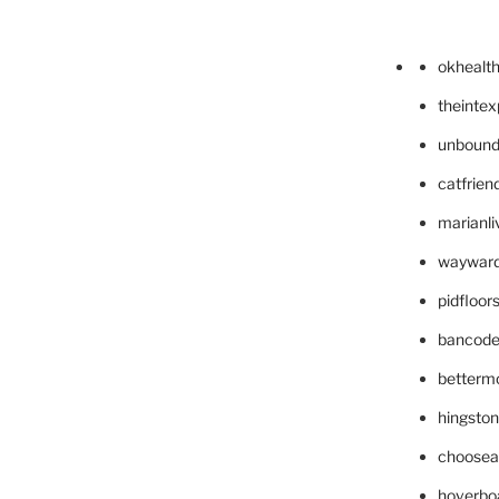
okhealt
theinte
unbound
catfrien
marianli
wayward
pidfloo
bancode
betterm
hingsto
choosea
hoverbo