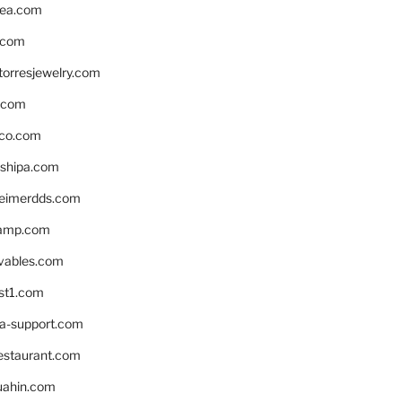
ea.com
.com
torresjewelry.com
s.com
ico.com
shipa.com
eimerdds.com
camp.com
ivables.com
st1.com
la-support.com
estaurant.com
uahin.com