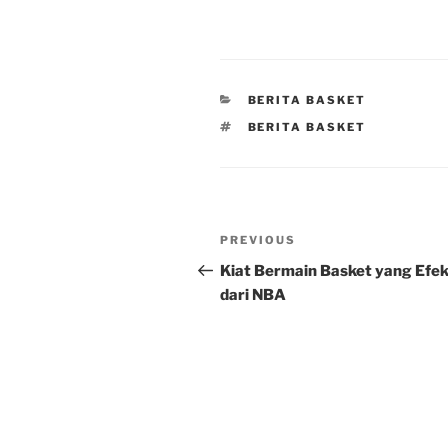
CATEGORIES
BERITA BASKET
TAGS
BERITA BASKET
Post
Previous
PREVIOUS
navigation
Post
Kiat Bermain Basket yang Efek
dari NBA