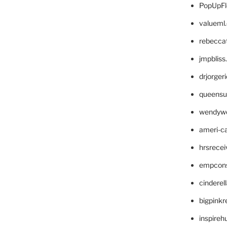
PopUpFl
valueml
rebecca
jmpblis
drjorger
queensu
wendyw
ameri-
hrsrece
empcon
cinderel
bigpinkr
inspireh