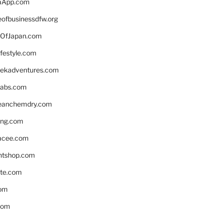
aApp.com
eofbusinessdfw.org
OfJapan.com
ifestyle.com
eekadventures.com
labs.com
leanchemdry.com
ing.com
acee.com
ntshop.com
te.com
om
com