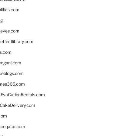
litics.com
rg
neves.com
ffectlibrary.com
ns.com
yoganj.com
rceblogs.com
ames365.com
EvaCationRentals.com
rCakeDelivery.com
.com
enceqatar.com