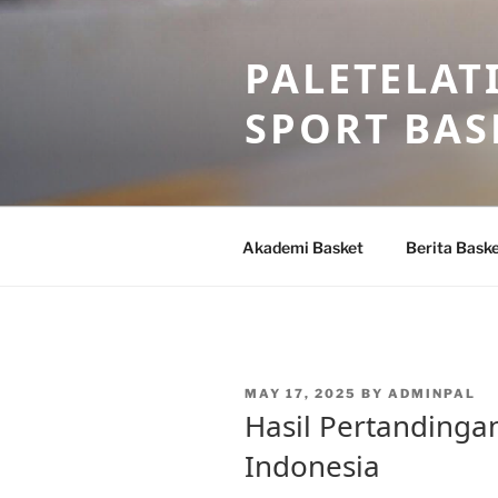
Skip
to
PALETELAT
content
SPORT BAS
Akademi Basket
Berita Bask
POSTED
MAY 17, 2025
BY
ADMINPAL
ON
Hasil Pertandingan
Indonesia