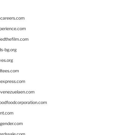
hcareers.com
xperience.com
edthefilm.com
ds-bg.org
ves.org
tees.com
rsexpress.com
venezuelaen.com
oodfoodcorporation.com
nnt.com
gender.com
ardssale.com