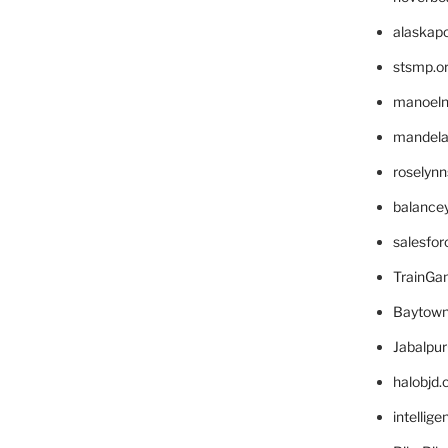
alaskapo
stsmp.o
manoel
mandelae
roselyn
balance
salesfo
TrainG
Baytown
Jabalpu
halobjd
intellig