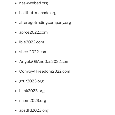
naswwebed.org
balithut-manado.org
alteregotradingcompany.org
aprce2022.com
ibie2022.com
sbcc-2022.com
AngolaOilAndGas2022.com
Convoy4Freedom2022.com
grur2023.org
hkhk2023.org
napm2023.org
apsdfd2023.org