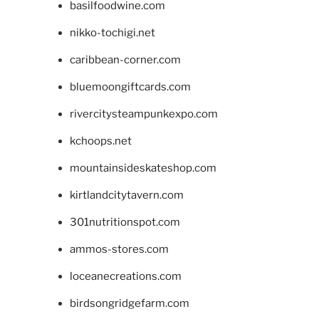
basilfoodwine.com
nikko-tochigi.net
caribbean-corner.com
bluemoongiftcards.com
rivercitysteampunkexpo.com
kchoops.net
mountainsideskateshop.com
kirtlandcitytavern.com
301nutritionspot.com
ammos-stores.com
loceanecreations.com
birdsongridgefarm.com