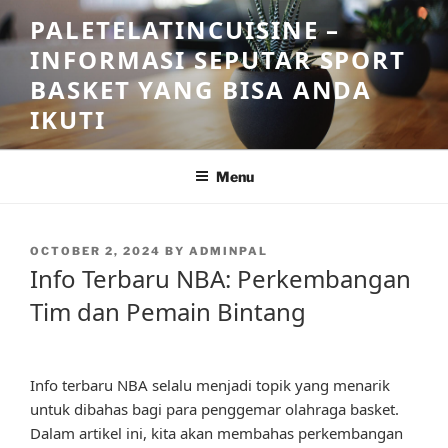
Skip
PALETELATINCUISINE –
to
INFORMASI SEPUTAR SPORT
content
BASKET YANG BISA ANDA
IKUTI
Menu
POSTED
OCTOBER 2, 2024
BY
ADMINPAL
ON
Info Terbaru NBA: Perkembangan
Tim dan Pemain Bintang
Info terbaru NBA selalu menjadi topik yang menarik
untuk dibahas bagi para penggemar olahraga basket.
Dalam artikel ini, kita akan membahas perkembangan