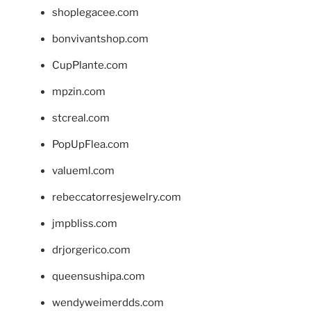
shoplegacee.com
bonvivantshop.com
CupPlante.com
mpzin.com
stcreal.com
PopUpFlea.com
valueml.com
rebeccatorresjewelry.com
jmpbliss.com
drjorgerico.com
queensushipa.com
wendyweimerdds.com