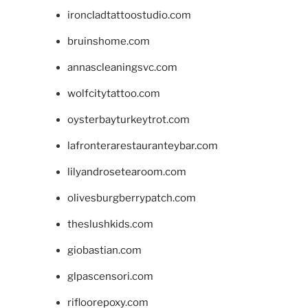
ironcladtattoostudio.com
bruinshome.com
annascleaningsvc.com
wolfcitytattoo.com
oysterbayturkeytrot.com
lafronterarestauranteybar.com
lilyandrosetearoom.com
olivesburgberrypatch.com
theslushkids.com
giobastian.com
glpascensori.com
rifloorepoxy.com