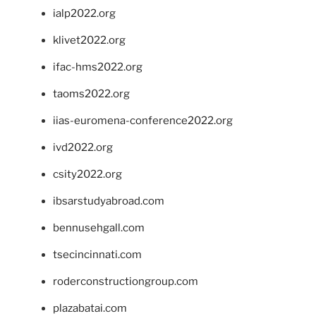
ialp2022.org
klivet2022.org
ifac-hms2022.org
taoms2022.org
iias-euromena-conference2022.org
ivd2022.org
csity2022.org
ibsarstudyabroad.com
bennusehgall.com
tsecincinnati.com
roderconstructiongroup.com
plazabatai.com