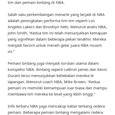
tim dan pemain bintang di NBA.
Salah satu perkembangan menarik yang terjadi di NBA
adalah peningkatan performa tim-tim seperti Los
Angeles Lakers dan Brooklyn Nets. Menurut analis NBA,
John Smith, “Kedua tim ini telah menunjukkan kemajuan
yang signifikan dalam beberapa pekan terakhir. Mereka
menjadi favorit untuk meraih gelar juara NBA musim
ini.”
Pemain bintang juga menjadi sorotan utama dalam
kompetisi NBA. Bintang seperti LeBron James dan Kevin
Durant terus menunjukkan kehebatan mereka di
lapangan. Menurut coach NBA, Mike Brown, “Kedua
pemain ini memiliki kemampuan luar biasa dan mampu
membawa tim mereka ke level yang lebih tinggi.”
Info terbaru NBA juga mencakup kabar tentang cedera
pemain. Beberapa pemain bintang mengalami cedera