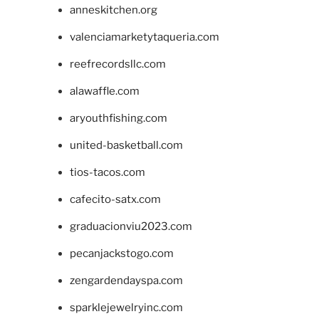
anneskitchen.org
valenciamarketytaqueria.com
reefrecordsllc.com
alawaffle.com
aryouthfishing.com
united-basketball.com
tios-tacos.com
cafecito-satx.com
graduacionviu2023.com
pecanjackstogo.com
zengardendayspa.com
sparklejewelryinc.com