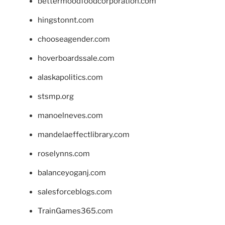
bettermoodfoodcorporation.com
hingstonnt.com
chooseagender.com
hoverboardssale.com
alaskapolitics.com
stsmp.org
manoelneves.com
mandelaeffectlibrary.com
roselynns.com
balanceyoganj.com
salesforceblogs.com
TrainGames365.com