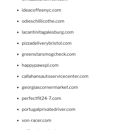
ideacoffeenyc.com
odieschillicothe.com
lacantinitagalesburg.com
pizzadeliverybristol.com
greenstarsmogcheck.com
happypawspl.com
callahansautoservicecenter.com
georgiascornermarket.com
perfectfit24-7.com
portugalprivatedriver.com
von-racer.com