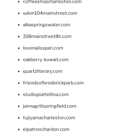
coffeeshopcharleston.com
salon104mainstreet.com
alkaspringswater.com
318mainstreet8h.com
lovenailsspari.com
oakberry-kuwait.com
quartzliterary.com
friendsofbroderickpark.com
studiopiattellina.com
jannagrillspringfield.com
fujiyamacharleston.com
elpatronchardon.com