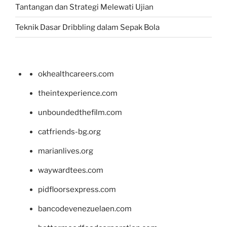
Tantangan dan Strategi Melewati Ujian
Teknik Dasar Dribbling dalam Sepak Bola
okhealthcareers.com
theintexperience.com
unboundedthefilm.com
catfriends-bg.org
marianlives.org
waywardtees.com
pidfloorsexpress.com
bancodevenezuelaen.com