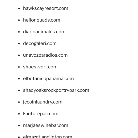
hawkscayresort.com
hellonquads.com
diarioanimales.com
decogaleri.com
unavozparadios.com
shoes-vert.com
elbotanicopanama.com
shadyoaksrockportrvpark.com
jccoinlaundry.com
kautorepair.com
marjaeswinebar.com
elmazatlanclinton.com