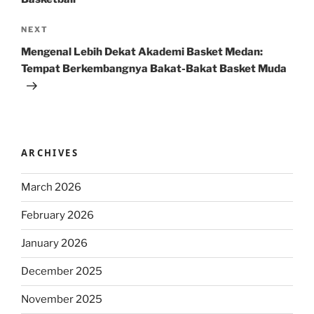
Next
NEXT
Post
Mengenal Lebih Dekat Akademi Basket Medan:
Tempat Berkembangnya Bakat-Bakat Basket Muda
ARCHIVES
March 2026
February 2026
January 2026
December 2025
November 2025