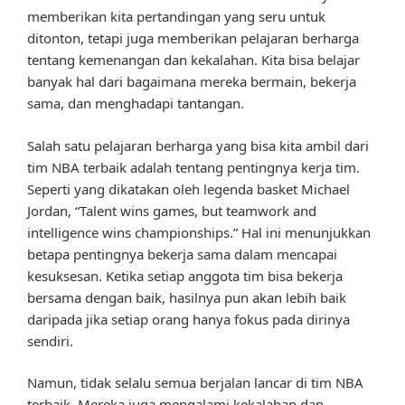
memberikan kita pertandingan yang seru untuk
ditonton, tetapi juga memberikan pelajaran berharga
tentang kemenangan dan kekalahan. Kita bisa belajar
banyak hal dari bagaimana mereka bermain, bekerja
sama, dan menghadapi tantangan.
Salah satu pelajaran berharga yang bisa kita ambil dari
tim NBA terbaik adalah tentang pentingnya kerja tim.
Seperti yang dikatakan oleh legenda basket Michael
Jordan, “Talent wins games, but teamwork and
intelligence wins championships.” Hal ini menunjukkan
betapa pentingnya bekerja sama dalam mencapai
kesuksesan. Ketika setiap anggota tim bisa bekerja
bersama dengan baik, hasilnya pun akan lebih baik
daripada jika setiap orang hanya fokus pada dirinya
sendiri.
Namun, tidak selalu semua berjalan lancar di tim NBA
terbaik. Mereka juga mengalami kekalahan dan