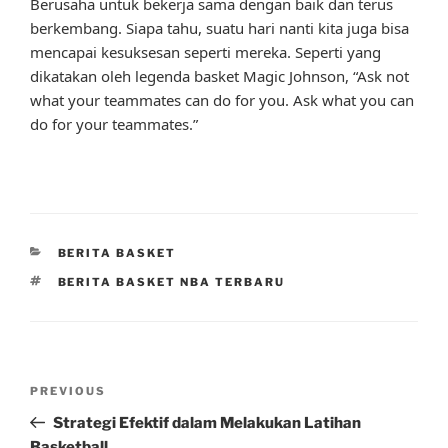
Berusaha untuk bekerja sama dengan baik dan terus
berkembang. Siapa tahu, suatu hari nanti kita juga bisa
mencapai kesuksesan seperti mereka. Seperti yang
dikatakan oleh legenda basket Magic Johnson, “Ask not
what your teammates can do for you. Ask what you can
do for your teammates.”
CATEGORIES
BERITA BASKET
TAGS
BERITA BASKET NBA TERBARU
Post
Previous
PREVIOUS
navigation
Post
Strategi Efektif dalam Melakukan Latihan
Basketball