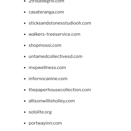
2troublegrill.com
casateranga.com
sticksandstonesstudiooh.com
walkers-treeservice.com
shopmossi.com
untamedcollectivesd.com
mxpwellness.com
infernocanine.com
thepaperhousecollection.com
allisonwillisholley.com
solslite.org
portwayinn.com