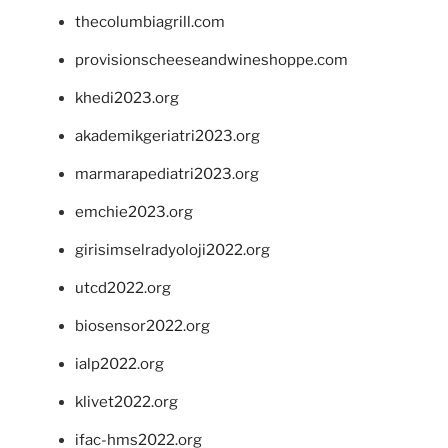
thecolumbiagrill.com
provisionscheeseandwineshoppe.com
khedi2023.org
akademikgeriatri2023.org
marmarapediatri2023.org
emchie2023.org
girisimselradyoloji2022.org
utcd2022.org
biosensor2022.org
ialp2022.org
klivet2022.org
ifac-hms2022.org