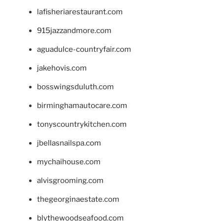
lafisheriarestaurant.com
915jazzandmore.com
aguadulce-countryfair.com
jakehovis.com
bosswingsduluth.com
birminghamautocare.com
tonyscountrykitchen.com
jbellasnailspa.com
mychaihouse.com
alvisgrooming.com
thegeorginaestate.com
blythewoodseafood.com