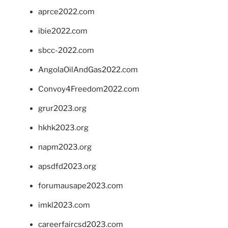
aprce2022.com
ibie2022.com
sbcc-2022.com
AngolaOilAndGas2022.com
Convoy4Freedom2022.com
grur2023.org
hkhk2023.org
napm2023.org
apsdfd2023.org
forumausape2023.com
imkl2023.com
careerfaircsd2023.com