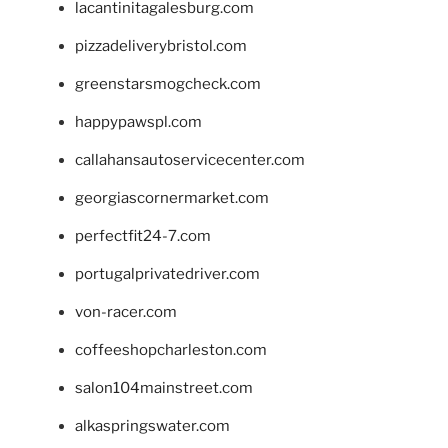
lacantinitagalesburg.com
pizzadeliverybristol.com
greenstarsmogcheck.com
happypawspl.com
callahansautoservicecenter.com
georgiascornermarket.com
perfectfit24-7.com
portugalprivatedriver.com
von-racer.com
coffeeshopcharleston.com
salon104mainstreet.com
alkaspringswater.com