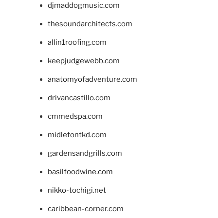
djmaddogmusic.com
thesoundarchitects.com
allin1roofing.com
keepjudgewebb.com
anatomyofadventure.com
drivancastillo.com
cmmedspa.com
midletontkd.com
gardensandgrills.com
basilfoodwine.com
nikko-tochigi.net
caribbean-corner.com