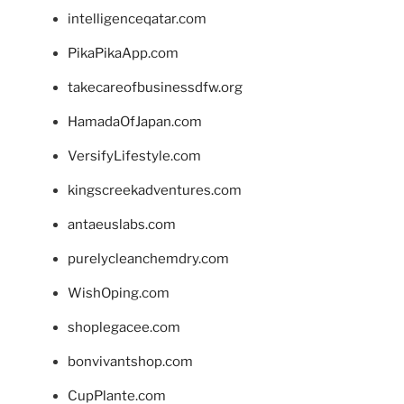
intelligenceqatar.com
PikaPikaApp.com
takecareofbusinessdfw.org
HamadaOfJapan.com
VersifyLifestyle.com
kingscreekadventures.com
antaeuslabs.com
purelycleanchemdry.com
WishOping.com
shoplegacee.com
bonvivantshop.com
CupPlante.com