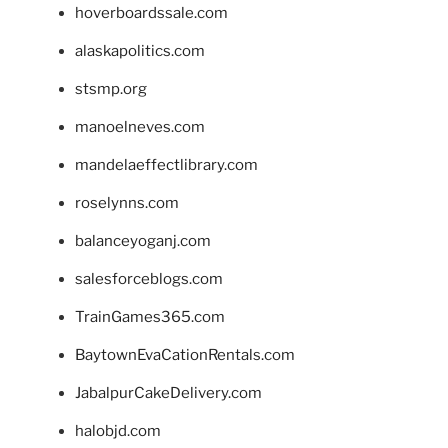
hoverboardssale.com
alaskapolitics.com
stsmp.org
manoelneves.com
mandelaeffectlibrary.com
roselynns.com
balanceyoganj.com
salesforceblogs.com
TrainGames365.com
BaytownEvaCationRentals.com
JabalpurCakeDelivery.com
halobjd.com