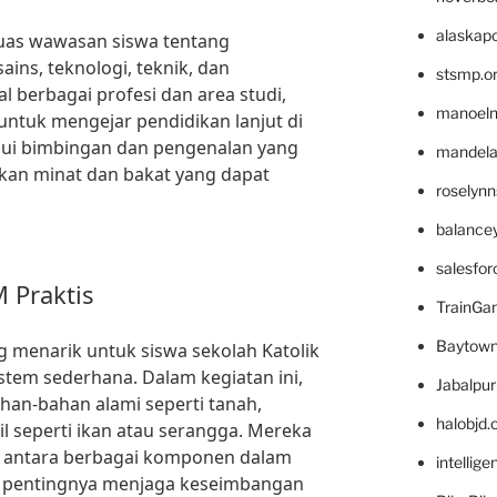
alaskapo
uas wawasan siswa tentang
ains, teknologi, teknik, dan
stsmp.o
berbagai profesi dan area studi,
manoel
 untuk mengejar pendidikan lanjut di
alui bimbingan dan pengenalan yang
mandelae
an minat dan bakat yang dapat
roselyn
balance
salesfo
 Praktis
TrainG
Baytown
g menarik untuk siswa sekolah Katolik
tem sederhana. Dalam kegiatan ini,
Jabalpu
an-bahan alami seperti tanah,
halobjd
l seperti ikan atau serangga. Mereka
si antara berbagai komponen dalam
intellig
 pentingnya menjaga keseimbangan