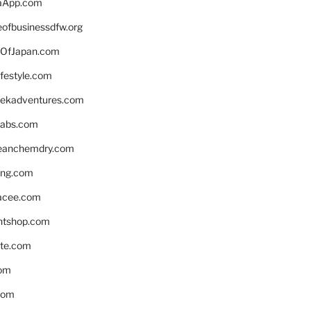
aApp.com
eofbusinessdfw.org
OfJapan.com
ifestyle.com
eekadventures.com
labs.com
leanchemdry.com
ing.com
acee.com
ntshop.com
te.com
om
com