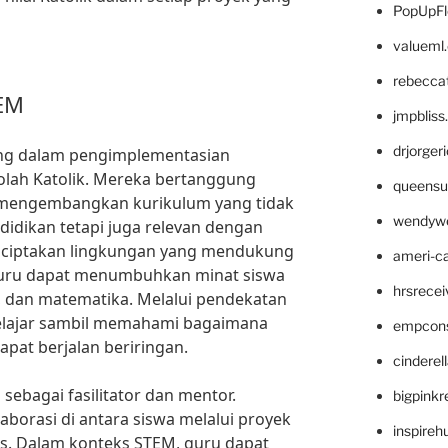
PopUpFl
valueml
rebecca
EM
jmpblis
drjorger
ng dalam pengimplementasian
olah Katolik. Mereka bertanggung
queensu
mengembangkan kurikulum yang tidak
wendyw
idikan tetapi juga relevan dengan
menciptakan lingkungan yang mendukung
ameri-
guru dapat menumbuhkan minat siswa
hrsrece
k, dan matematika. Melalui pendekatan
belajar sambil memahami bagaimana
empcon
pat berjalan beriringan.
cinderel
i sebagai fasilitator dan mentor.
bigpinkr
orasi di antara siswa melalui proyek
inspireh
is. Dalam konteks STEM, guru dapat