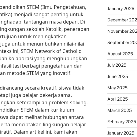
, pendidikan STEM (Ilmu Pengetahuan,
January 2026
atika) menjadi sangat penting untuk
December 20
nghadapi tantangan masa depan. Di
 lingkungan sekolah Katolik, penerapan
November 20
ertujuan untuk meningkatkan
September 20
juga untuk menumbuhkan nilai-nilai
nteks ini, STEM Network of Catholic
August 2025
adah kolaborasi yang menghubungkan
July 2025
mfasilitasi berbagi pengetahuan dan
n metode STEM yang inovatif.
June 2025
dirancang secara kreatif, siswa tidak
May 2025
tapi juga belajar bekerja sama,
April 2025
angkan keterampilan problem-solving.
ndidikan STEM dalam kurikulum
March 2025
siswa dapat melihat hubungan antara
February 2025
erta menciptakan lingkungan belajar
tif. Dalam artikel ini, kami akan
January 2025