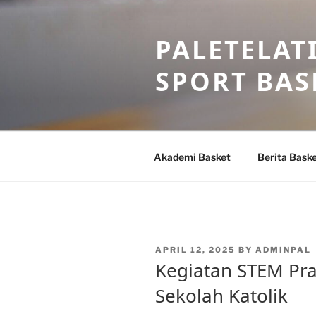
Skip
to
PALETELAT
content
SPORT BAS
Akademi Basket
Berita Bask
POSTED
APRIL 12, 2025
BY
ADMINPAL
ON
Kegiatan STEM Pra
Sekolah Katolik