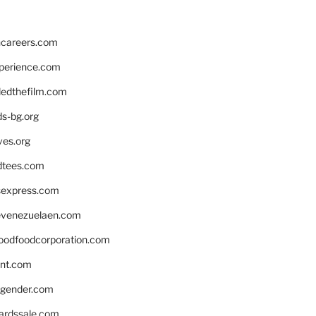
hcareers.com
xperience.com
edthefilm.com
ds-bg.org
ves.org
tees.com
rsexpress.com
venezuelaen.com
oodfoodcorporation.com
nnt.com
gender.com
ardssale.com