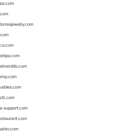
ea.com
.com
torresjewelry.com
s.com
ico.com
shipa.com
eimerdds.com
camp.com
ivables.com
st1.com
la-support.com
estaurant.com
uahin.com