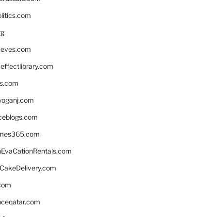
litics.com
rg
neves.com
ffectlibrary.com
ns.com
yoganj.com
rceblogs.com
ames365.com
EvaCationRentals.com
rCakeDelivery.com
.com
enceqatar.com