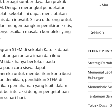
uk berbagi sumber daya dan praktik
« Mar
TEM. Dengan merangkul pendekatan
olah-sekolah ini dapat menciptakan
is dan inovatif. Siswa didorong untuk
 dan mengembangkan pemikiran kritis,
Search
enyelesaikan masalah kompleks yang
for:
.
ogram STEM di sekolah Katolik dapat
RECENT POST
ubungan antara iman dan ilmu
M tidak hanya berfokus pada
Strategi Perta
ga pada cara siswa dapat
Mengenal Lebi
ereka untuk memberikan kontribusi
Hubungan
gan demikian, pendidikan STEM di
rikan pemahaman yang lebih dalam
Menembak: Seni
t berinteraksi dengan pengetahuan
Tantangan dan 
n sehari-hari.
Teknik Dasar D