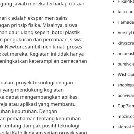
PikaPik
ggung jawab mereka terhadap ciptaan.
takecar
narik adalah eksperimen sains
Hamada
an prinsip fisika. Misalnya, siswa
n daur ulang seperti botol plastik
VersifyL
n pengukuran dan percobaan, siswa
kingscr
 Newton, sambil menikmati proses
et mereka. Kegiatan ini tidak hanya
antaeus
meningkatkan keterampilan pemecahan
purelyc
WishOp
bat dalam proyek teknologi dengan
shopleg
na yang mendukung kegiatan
bonviva
eka dapat mengembangkan aplikasi
reja atau aplikasi yang membantu
CupPlan
han kebutuhan. Dengan
mpzin.c
dan pemahaman tentang kebutuhan
r tentang dampak positif teknologi
stcreal.
-nilai Katolik dalam setiap proyek yang