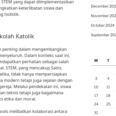
n STEM yang dapat diimplementasikan
December 20
ngkatkan keterlibatan siswa dan
 holistik.
November 20
October 2024
kolah Katolik
September 20
ran penting dalam mengembangkan
menyeluruh. Dalam konteks saat ini,
M
T
dapatkan perhatian sebagai salah
ial. STEM, yang mencakup Sains,
atika, tidak hanya mempersiapkan
3
4
ia modern tetapi juga sejalan dengan
 gereja. Melalui pendekatan ini, siswa
10
11
lan teknis tetapi juga bagaimana
17
18
 etika dan moral.
24
25
ools melibatkan kolaborasi antara
31