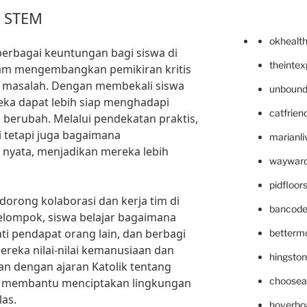
n STEM
okhealt
rbagai keuntungan bagi siswa di
theinte
alam mengembangkan pemikiran kritis
 masalah. Dengan membekali siswa
unbound
eka dapat lebih siap menghadapi
catfrien
 berubah. Melalui pendekatan praktis,
ri tetapi juga bagaimana
marianli
 nyata, menjadikan mereka lebih
wayward
pidfloo
dorong kolaborasi dan kerja tim di
bancode
elompok, siswa belajar bagaimana
i pendapat orang lain, dan berbagi
betterm
ereka nilai-nilai kemanusiaan dan
hingsto
an dengan ajaran Katolik tentang
choosea
ni membantu menciptakan lingkungan
las.
hoverbo