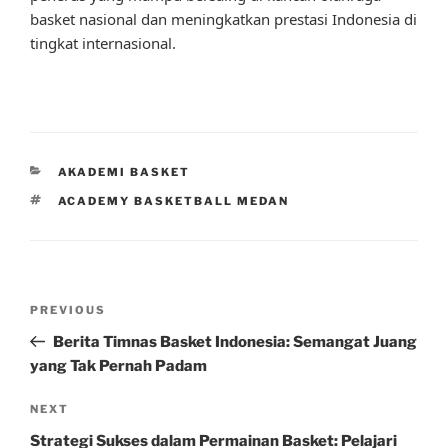
basket nasional dan meningkatkan prestasi Indonesia di
tingkat internasional.
CATEGORIES
AKADEMI BASKET
TAGS
ACADEMY BASKETBALL MEDAN
Post
Previous
PREVIOUS
navigation
Post
Berita Timnas Basket Indonesia: Semangat Juang
yang Tak Pernah Padam
Next
NEXT
Post
Strategi Sukses dalam Permainan Basket: Pelajari