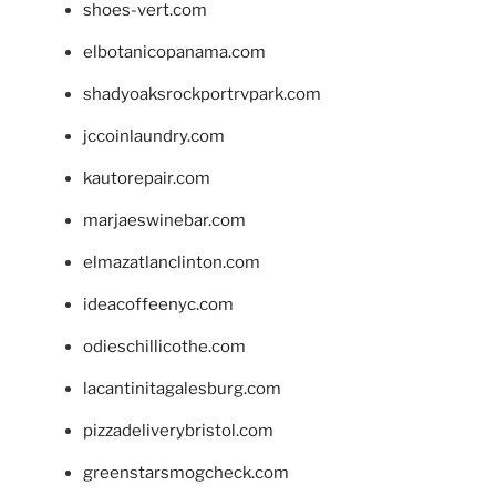
shoes-vert.com
elbotanicopanama.com
shadyoaksrockportrvpark.com
jccoinlaundry.com
kautorepair.com
marjaeswinebar.com
elmazatlanclinton.com
ideacoffeenyc.com
odieschillicothe.com
lacantinitagalesburg.com
pizzadeliverybristol.com
greenstarsmogcheck.com