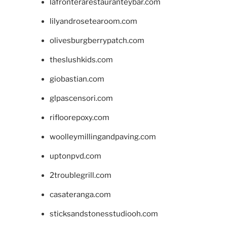
lafronterarestauranteybar.com
lilyandrosetearoom.com
olivesburgberrypatch.com
theslushkids.com
giobastian.com
glpascensori.com
rifloorepoxy.com
woolleymillingandpaving.com
uptonpvd.com
2troublegrill.com
casateranga.com
sticksandstonesstudiooh.com