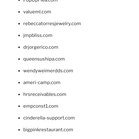
PopUpFlea.com
valueml.com
rebeccatorresjewelry.com
jmpbliss.com
drjorgerico.com
queensushipa.com
wendyweimerdds.com
ameri-camp.com
hrsreceivables.com
empconst1.com
cinderella-support.com
bigpinkrestaurant.com