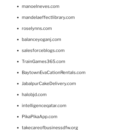
manoelneves.com
mandelaeffectlibrary.com
roselynns.com
balanceyoganj.com
salesforceblogs.com
TrainGames365.com
BaytownEvaCationRentals.com
JabalpurCakeDelivery.com
halobjd.com
intelligenceqatar.com
PikaPikaApp.com
takecareofbusinessdfw.org