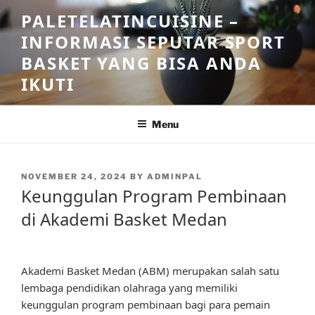
Skip
PALETELATINCUISINE –
to
INFORMASI SEPUTAR SPORT
content
BASKET YANG BISA ANDA
IKUTI
Menu
POSTED
NOVEMBER 24, 2024
BY
ADMINPAL
ON
Keunggulan Program Pembinaan
di Akademi Basket Medan
Akademi Basket Medan (ABM) merupakan salah satu
lembaga pendidikan olahraga yang memiliki
keunggulan program pembinaan bagi para pemain