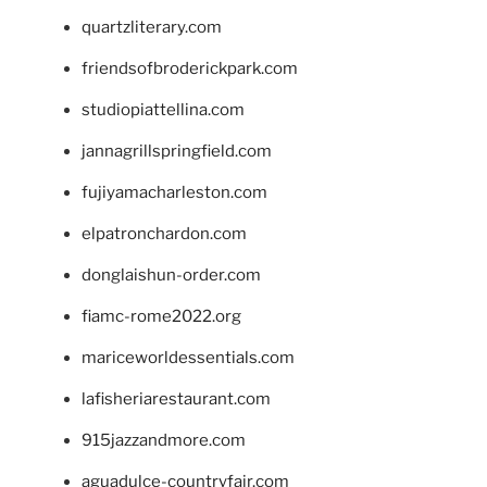
quartzliterary.com
friendsofbroderickpark.com
studiopiattellina.com
jannagrillspringfield.com
fujiyamacharleston.com
elpatronchardon.com
donglaishun-order.com
fiamc-rome2022.org
mariceworldessentials.com
lafisheriarestaurant.com
915jazzandmore.com
aguadulce-countryfair.com