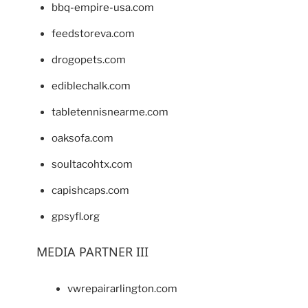
bbq-empire-usa.com
feedstoreva.com
drogopets.com
ediblechalk.com
tabletennisnearme.com
oaksofa.com
soultacohtx.com
capishcaps.com
gpsyfl.org
MEDIA PARTNER III
vwrepairarlington.com