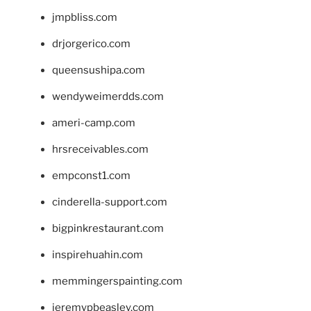
jmpbliss.com
drjorgerico.com
queensushipa.com
wendyweimerdds.com
ameri-camp.com
hrsreceivables.com
empconst1.com
cinderella-support.com
bigpinkrestaurant.com
inspirehuahin.com
memmingerspainting.com
jeremypbeasley.com