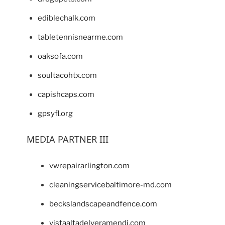
ediblechalk.com
tabletennisnearme.com
oaksofa.com
soultacohtx.com
capishcaps.com
gpsyfl.org
MEDIA PARTNER III
vwrepairarlington.com
cleaningservicebaltimore-md.com
beckslandscapeandfence.com
vistaaltadelveramendi.com