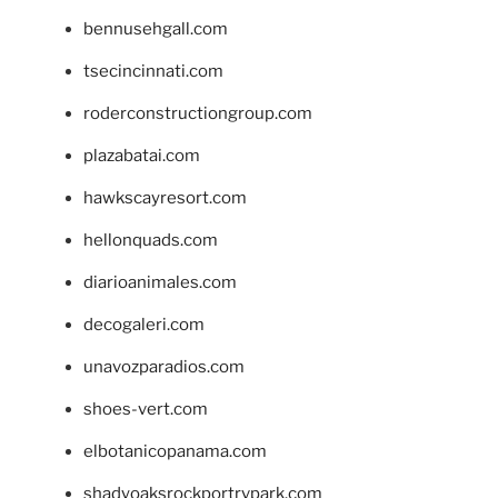
bennusehgall.com
tsecincinnati.com
roderconstructiongroup.com
plazabatai.com
hawkscayresort.com
hellonquads.com
diarioanimales.com
decogaleri.com
unavozparadios.com
shoes-vert.com
elbotanicopanama.com
shadyoaksrockportrvpark.com