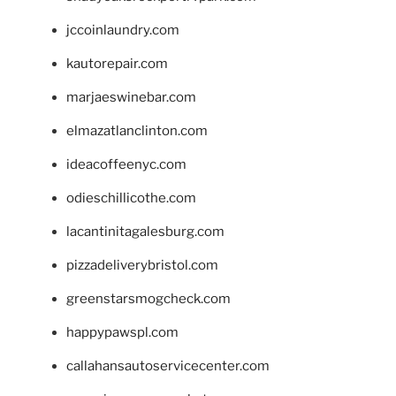
jccoinlaundry.com
kautorepair.com
marjaeswinebar.com
elmazatlanclinton.com
ideacoffeenyc.com
odieschillicothe.com
lacantinitagalesburg.com
pizzadeliverybristol.com
greenstarsmogcheck.com
happypawspl.com
callahansautoservicecenter.com