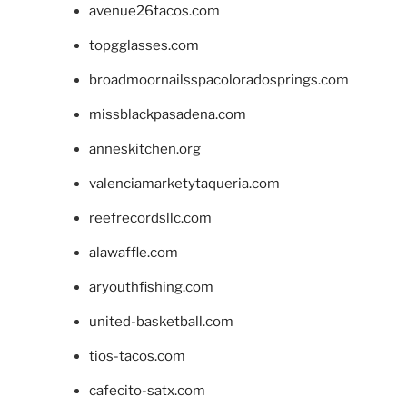
avenue26tacos.com
topgglasses.com
broadmoornailsspacoloradosprings.com
missblackpasadena.com
anneskitchen.org
valenciamarketytaqueria.com
reefrecordsllc.com
alawaffle.com
aryouthfishing.com
united-basketball.com
tios-tacos.com
cafecito-satx.com