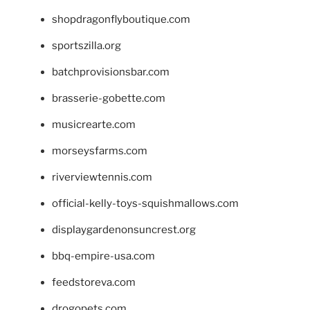
shopdragonflyboutique.com
sportszilla.org
batchprovisionsbar.com
brasserie-gobette.com
musicrearte.com
morseysfarms.com
riverviewtennis.com
official-kelly-toys-squishmallows.com
displaygardenonsuncrest.org
bbq-empire-usa.com
feedstoreva.com
drogopets.com