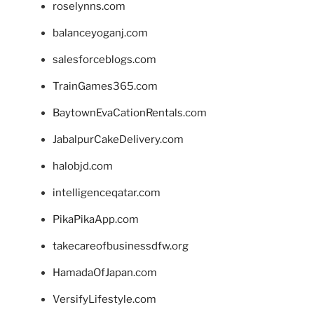
roselynns.com
balanceyoganj.com
salesforceblogs.com
TrainGames365.com
BaytownEvaCationRentals.com
JabalpurCakeDelivery.com
halobjd.com
intelligenceqatar.com
PikaPikaApp.com
takecareofbusinessdfw.org
HamadaOfJapan.com
VersifyLifestyle.com