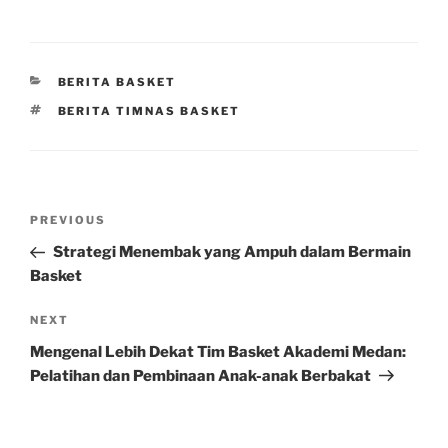
CATEGORIES
BERITA BASKET
TAGS
BERITA TIMNAS BASKET
Post
Previous
PREVIOUS
navigation
Post
Strategi Menembak yang Ampuh dalam Bermain
Basket
Next
NEXT
Post
Mengenal Lebih Dekat Tim Basket Akademi Medan:
Pelatihan dan Pembinaan Anak-anak Berbakat