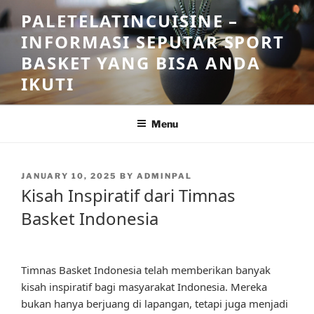
Skip
PALETELATINCUISINE –
to
INFORMASI SEPUTAR SPORT
content
BASKET YANG BISA ANDA
IKUTI
Menu
POSTED
JANUARY 10, 2025
BY
ADMINPAL
ON
Kisah Inspiratif dari Timnas
Basket Indonesia
Timnas Basket Indonesia telah memberikan banyak
kisah inspiratif bagi masyarakat Indonesia. Mereka
bukan hanya berjuang di lapangan, tetapi juga menjadi