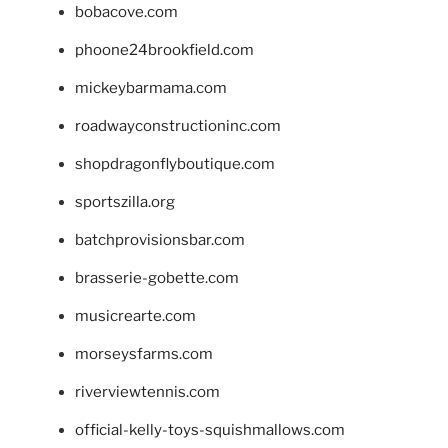
bobacove.com
phoone24brookfield.com
mickeybarmama.com
roadwayconstructioninc.com
shopdragonflyboutique.com
sportszilla.org
batchprovisionsbar.com
brasserie-gobette.com
musicrearte.com
morseysfarms.com
riverviewtennis.com
official-kelly-toys-squishmallows.com