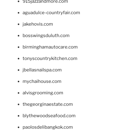
915jazzandmore.com
aguadulce-countryfair.com
jakehovis.com
bosswingsduluth.com
birminghamautocare.com
tonyscountrykitchen.com
jbellasnailspa.com
mychaihouse.com
alvisgrooming.com
thegeorginaestate.com
blythewoodseafood.com
paolosdelibangkok.com