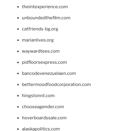
theintexperience.com
unboundedthefilm.com
catfriends-bg.org
marianlives.org
waywardtees.com
pidfloorsexpress.com
bancodevenezuelaen.com
bettermoodfoodcorporation.com
hingstonnt.com
chooseagender.com
hoverboardssale.com
alaskapolitics.com