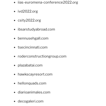
iias-euromena-conference2022.org
ivd2022.org
csity2022.org
ibsarstudyabroad.com
bennusehgall.com
tsecincinnati.com
roderconstructiongroup.com
plazabatai.com
hawkscayresort.com
hellonquads.com
diarioanimales.com
decogaleri.com