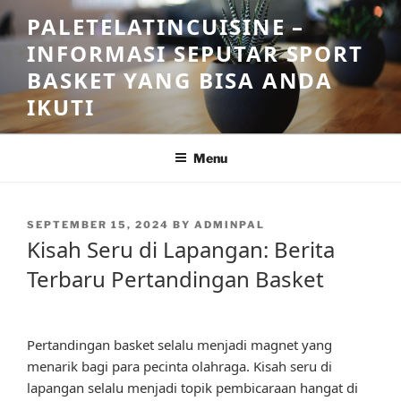
Skip
PALETELATINCUISINE –
to
INFORMASI SEPUTAR SPORT
content
BASKET YANG BISA ANDA
IKUTI
Menu
POSTED
SEPTEMBER 15, 2024
BY
ADMINPAL
ON
Kisah Seru di Lapangan: Berita
Terbaru Pertandingan Basket
Pertandingan basket selalu menjadi magnet yang
menarik bagi para pecinta olahraga. Kisah seru di
lapangan selalu menjadi topik pembicaraan hangat di