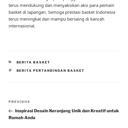
terus mendukung dan menyaksikan aksi para pemain
basket di lapangan. Semoga prestasi basket Indonesia
terus meningkat dan mampu bersaing di kancah
internasional.
CATEGORIES
BERITA BASKET
TAGS
BERITA PERTANDINGAN BASKET
Post
Previous
PREVIOUS
navigation
Post
Inspirasi Desain Keranjang Unik dan Kreatif untuk
Rumah Anda