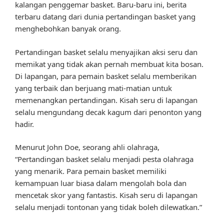
kalangan penggemar basket. Baru-baru ini, berita
terbaru datang dari dunia pertandingan basket yang
menghebohkan banyak orang.
Pertandingan basket selalu menyajikan aksi seru dan
memikat yang tidak akan pernah membuat kita bosan.
Di lapangan, para pemain basket selalu memberikan
yang terbaik dan berjuang mati-matian untuk
memenangkan pertandingan. Kisah seru di lapangan
selalu mengundang decak kagum dari penonton yang
hadir.
Menurut John Doe, seorang ahli olahraga,
“Pertandingan basket selalu menjadi pesta olahraga
yang menarik. Para pemain basket memiliki
kemampuan luar biasa dalam mengolah bola dan
mencetak skor yang fantastis. Kisah seru di lapangan
selalu menjadi tontonan yang tidak boleh dilewatkan.”