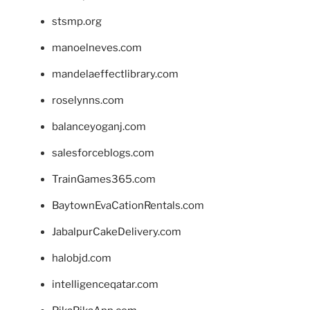
stsmp.org
manoelneves.com
mandelaeffectlibrary.com
roselynns.com
balanceyoganj.com
salesforceblogs.com
TrainGames365.com
BaytownEvaCationRentals.com
JabalpurCakeDelivery.com
halobjd.com
intelligenceqatar.com