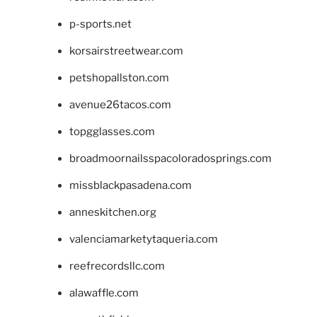
p-sports.net
korsairstreetwear.com
petshopallston.com
avenue26tacos.com
topgglasses.com
broadmoornailsspacoloradosprings.com
missblackpasadena.com
anneskitchen.org
valenciamarketytaqueria.com
reefrecordsllc.com
alawaffle.com