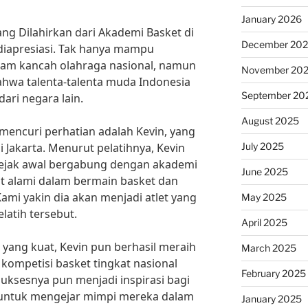
January 2026
ang Dilahirkan dari Akademi Basket di
December 20
diapresiasi. Tak hanya mampu
am kancah olahraga nasional, namun
November 20
ahwa talenta-talenta muda Indonesia
September 20
dari negara lain.
August 2025
l mencuri perhatian adalah Kevin, yang
July 2025
i Jakarta. Menurut pelatihnya, Kevin
 sejak awal bergabung dengan akademi
June 2025
at alami dalam bermain basket dan
ami yakin dia akan menjadi atlet yang
May 2025
latih tersebut.
April 2025
 yang kuat, Kevin pun berhasil meraih
March 2025
 kompetisi basket tingkat nasional
February 2025
suksesnya pun menjadi inspirasi bagi
 untuk mengejar mimpi mereka dalam
January 2025