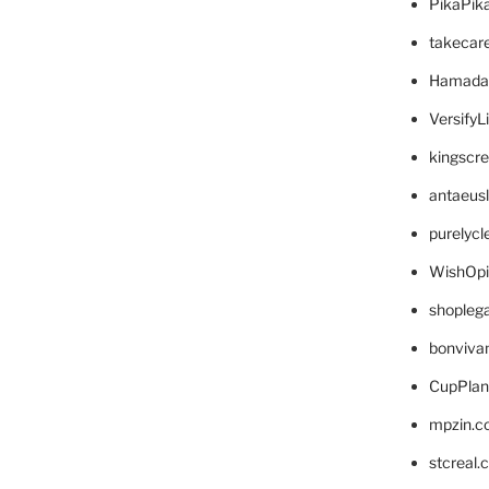
PikaPik
takecar
Hamada
VersifyL
kingscr
antaeus
purelyc
WishOp
shopleg
bonviva
CupPlan
mpzin.c
stcreal.