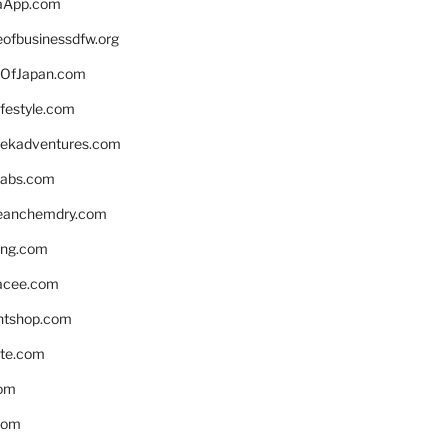
aApp.com
eofbusinessdfw.org
OfJapan.com
ifestyle.com
eekadventures.com
labs.com
leanchemdry.com
ing.com
acee.com
ntshop.com
te.com
om
com