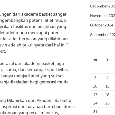
December 20
ungan dari akademi basket sangat
November 20
gembangkan potensi atlet muda.
October 2024
ikan fasilitas dan pelatihan yang
t-atlet muda mencapai potensi
September 20
tlet-atlet berbakat yang dilahirkan
vin adalah bukti nyata dari hal ini,”
ut.
M
T
 berasal dari akademi basket juga
 kerja sama, dan semangat sportivitas.
 hanya menjadi atlet yang sukses
3
4
menjadi teladan bagi generasi muda
10
11
17
18
ang Dilahirkan dari Akademi Basket di
24
25
nspirasi dan harapan baru bagi dunia
31
dukungan yang terus menerus,