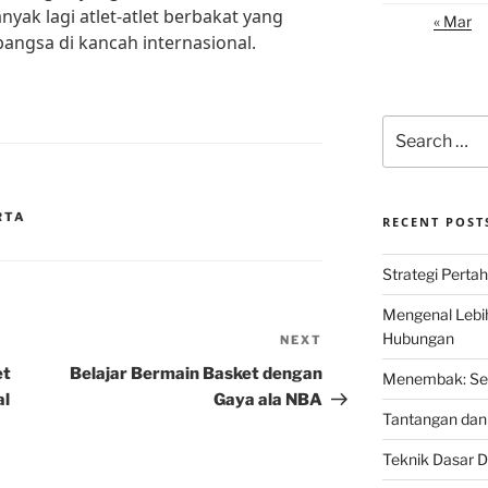
nyak lagi atlet-atlet berbakat yang
« Mar
gsa di kancah internasional.
Search
for:
RTA
RECENT POST
Strategi Perta
Mengenal Lebi
Hubungan
NEXT
Next
Post
et
Belajar Bermain Basket dengan
Menembak: Seni
al
Gaya ala NBA
Tantangan dan 
Teknik Dasar D