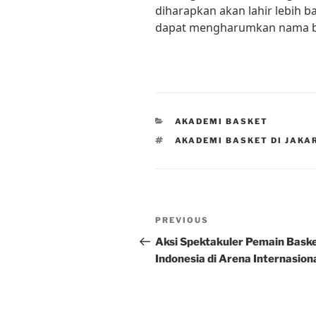
diharapkan akan lahir lebih ba
dapat mengharumkan nama ban
CATEGORIES
AKADEMI BASKET
TAGS
AKADEMI BASKET DI JAKA
Post
Previous
PREVIOUS
navigation
Post
Aksi Spektakuler Pemain Bask
Indonesia di Arena Internasion