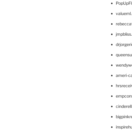
PopUpFl
valueml
rebecca
jmpblis
drjorger
queensu
wendyw
ameri-
hrsrece
empcon
cinderel
bigpinkr
inspireh