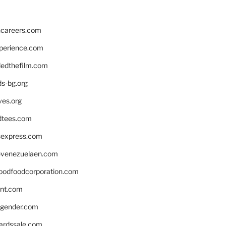
hcareers.com
xperience.com
edthefilm.com
ds-bg.org
ves.org
tees.com
rsexpress.com
venezuelaen.com
oodfoodcorporation.com
nnt.com
gender.com
ardssale.com