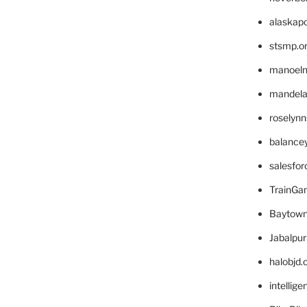
alaskapo
stsmp.o
manoel
mandelae
roselyn
balance
salesfo
TrainG
Baytown
Jabalpu
halobjd
intellig