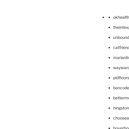
okhealt
theinte
unbound
catfrien
marianli
wayward
pidfloo
bancode
betterm
hingsto
choosea
hoverbo