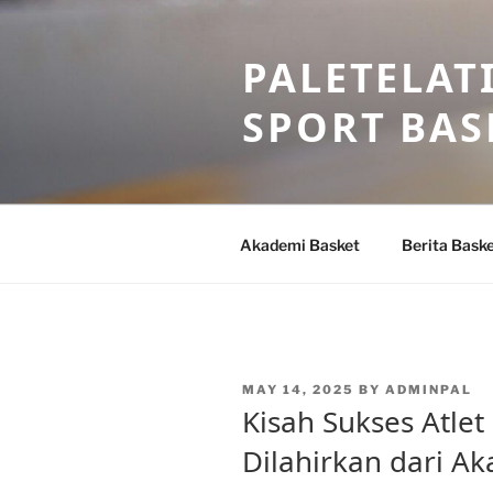
Skip
to
PALETELAT
content
SPORT BAS
Akademi Basket
Berita Bask
POSTED
MAY 14, 2025
BY
ADMINPAL
ON
Kisah Sukses Atle
Dilahirkan dari Ak