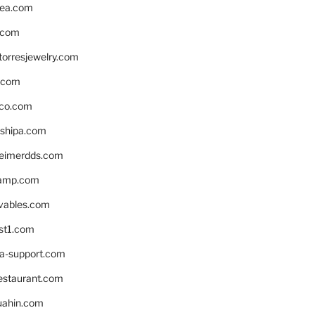
ea.com
.com
torresjewelry.com
s.com
ico.com
shipa.com
eimerdds.com
camp.com
ivables.com
st1.com
la-support.com
estaurant.com
uahin.com