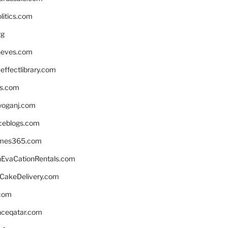
litics.com
rg
neves.com
ffectlibrary.com
ns.com
yoganj.com
rceblogs.com
ames365.com
EvaCationRentals.com
rCakeDelivery.com
.com
enceqatar.com