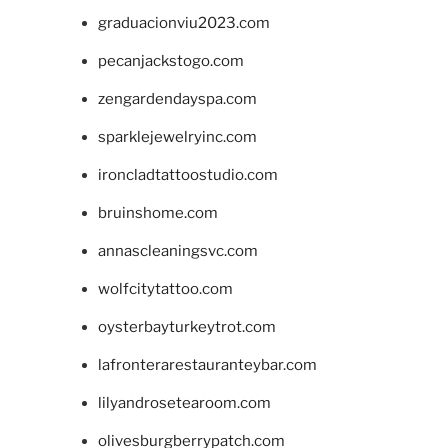
graduacionviu2023.com
pecanjackstogo.com
zengardendayspa.com
sparklejewelryinc.com
ironcladtattoostudio.com
bruinshome.com
annascleaningsvc.com
wolfcitytattoo.com
oysterbayturkeytrot.com
lafronterarestauranteybar.com
lilyandrosetearoom.com
olivesburgberrypatch.com