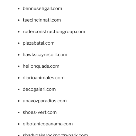
bennusehgall.com
tsecincinnati.com
roderconstructiongroup.com
plazabatai.com
hawkscayresort.com
hellonquads.com
diarioanimales.com
decogaleri.com
unavozparadios.com
shoes-vert.com
elbotanicopanama.com
shadyoaksrockportrvpark.com