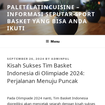
Skip
PALETELATINCUISINE –
to
INFORMASI SEPUTAR SPORT
content
BASKET YANG BISA ANDA
IKUTI
Menu
POSTED
SEPTEMBER 26, 2024
BY
ADMINPAL
ON
Kisah Sukses Tim Basket
Indonesia di Olimpiade 2024:
Perjalanan Menuju Puncak
Pada Olimpiade 2024 nanti, Tim Basket Indonesia
diprediksi akan mencetak sejarah dengan kisah sukses