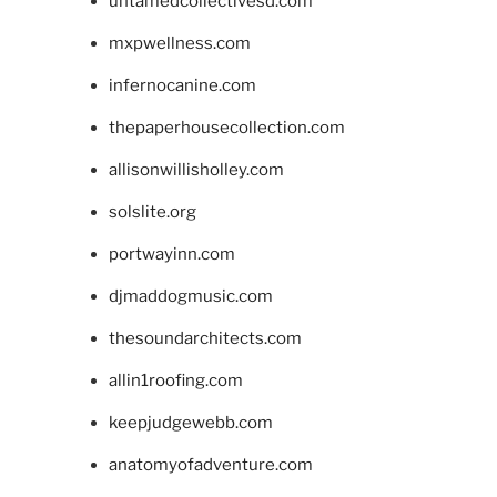
untamedcollectivesd.com
mxpwellness.com
infernocanine.com
thepaperhousecollection.com
allisonwillisholley.com
solslite.org
portwayinn.com
djmaddogmusic.com
thesoundarchitects.com
allin1roofing.com
keepjudgewebb.com
anatomyofadventure.com