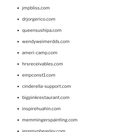
jmpbliss.com
drjorgerico.com
queensushipa.com
wendyweimerdds.com
ameri-camp.com
hrsreceivables.com
empconst1.com
cinderella-support.com
bigpinkrestaurant.com
inspirehuahin.com
memmingerspainting.com
jeremypbeasley.com