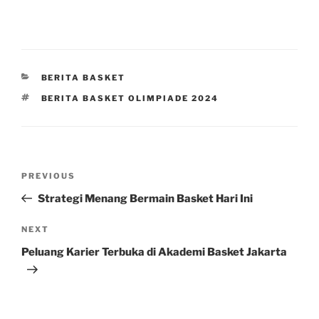
CATEGORIES
BERITA BASKET
TAGS
BERITA BASKET OLIMPIADE 2024
Post
Previous
PREVIOUS
navigation
Post
Strategi Menang Bermain Basket Hari Ini
Next
NEXT
Post
Peluang Karier Terbuka di Akademi Basket Jakarta