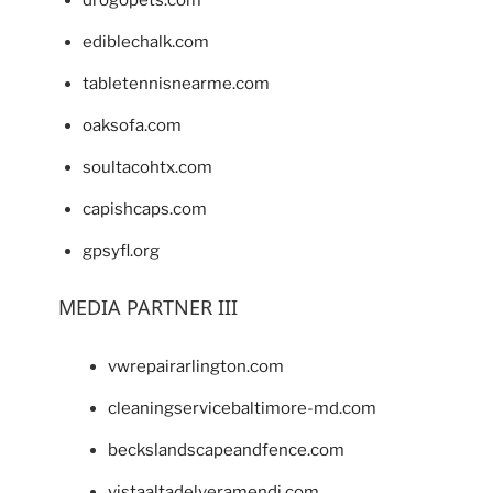
drogopets.com
ediblechalk.com
tabletennisnearme.com
oaksofa.com
soultacohtx.com
capishcaps.com
gpsyfl.org
MEDIA PARTNER III
vwrepairarlington.com
cleaningservicebaltimore-md.com
beckslandscapeandfence.com
vistaaltadelveramendi.com