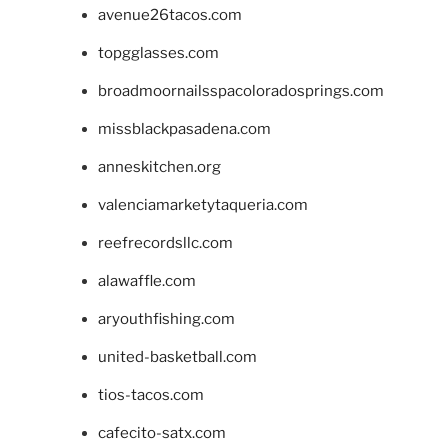
avenue26tacos.com
topgglasses.com
broadmoornailsspacoloradosprings.com
missblackpasadena.com
anneskitchen.org
valenciamarketytaqueria.com
reefrecordsllc.com
alawaffle.com
aryouthfishing.com
united-basketball.com
tios-tacos.com
cafecito-satx.com