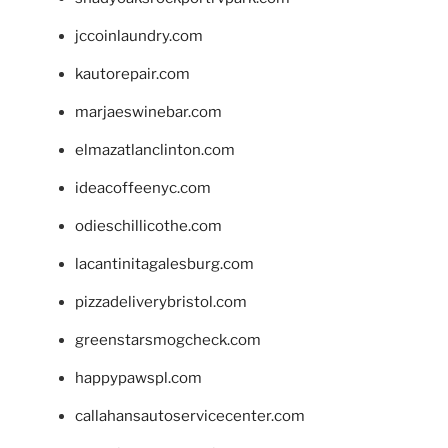
jccoinlaundry.com
kautorepair.com
marjaeswinebar.com
elmazatlanclinton.com
ideacoffeenyc.com
odieschillicothe.com
lacantinitagalesburg.com
pizzadeliverybristol.com
greenstarsmogcheck.com
happypawspl.com
callahansautoservicecenter.com