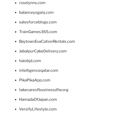
roselynns.com
balanceyoganj.com
salesforceblogs.com
TrainGames365.com
BaytownEvaCationRentals.com
JabalpurCakeDelivery.com
halobjd.com
intelligenceqatar.com
PikaPikaApp.com
takecareofbusinessdfw.org
HamadaOfJapan.com
VersifyLifestyle.com