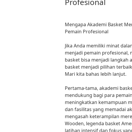
Profesional
Mengapa Akademi Basket Menj
Pemain Profesional
Jika Anda memiliki minat dal
menjadi pemain profesional,
basket bisa menjadi langkah
basket menjadi pilihan terba
Mari kita bahas lebih lanjut.
Pertama-tama, akademi bask
mendukung bagi para pemai
meningkatkan kemampuan mer
dan fasilitas yang memadai 
mengasah keterampilan merek
Wooden, legenda basket Ame
latihan intensif dan fokus yan