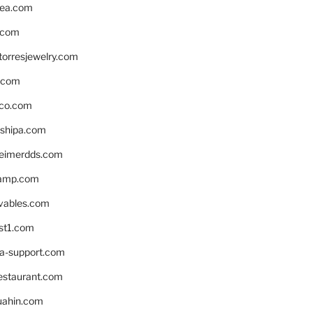
ea.com
.com
torresjewelry.com
s.com
ico.com
shipa.com
eimerdds.com
camp.com
ivables.com
st1.com
la-support.com
estaurant.com
uahin.com