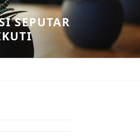
SI SEPUTAR
IKUTI