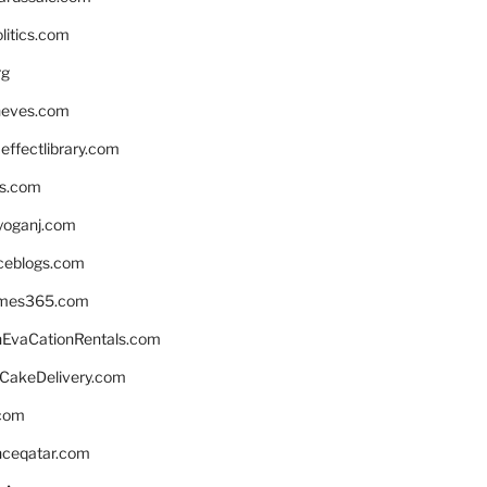
litics.com
rg
neves.com
ffectlibrary.com
ns.com
yoganj.com
rceblogs.com
ames365.com
EvaCationRentals.com
rCakeDelivery.com
.com
enceqatar.com