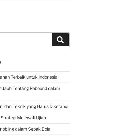
Search
S
hanan Terbaik untuk Indonesia
h Jauh Tentang Rebound dalam
 dan Teknik yang Harus Diketahui
Strategi Melewati Ujian
ribbling dalam Sepak Bola