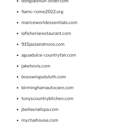
donglaishun-order.com
fiamc-rome2022.org
mariceworldessentials.com
lafisheriarestaurant.com
915jazzandmore.com
aguadulce-countryfair.com
jakehovis.com
bosswingsduluth.com
birminghamautocare.com
tonyscountrykitchen.com
jbellasnailspa.com
mychaihouse.com