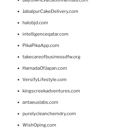
BaytownEvaCationRentals.com
JabalpurCakeDelivery.com
halobjd.com
intelligenceqatar.com
PikaPikaApp.com
takecareofbusinessdfw.org
HamadaOfJapan.com
VersifyLifestyle.com
kingscreekadventures.com
antaeuslabs.com
purelycleanchemdry.com
WishOping.com