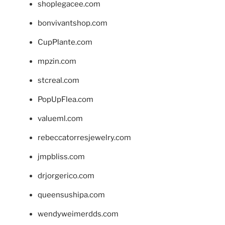
shoplegacee.com
bonvivantshop.com
CupPlante.com
mpzin.com
stcreal.com
PopUpFlea.com
valueml.com
rebeccatorresjewelry.com
jmpbliss.com
drjorgerico.com
queensushipa.com
wendyweimerdds.com