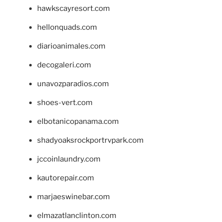
hawkscayresort.com
hellonquads.com
diarioanimales.com
decogaleri.com
unavozparadios.com
shoes-vert.com
elbotanicopanama.com
shadyoaksrockportrvpark.com
jccoinlaundry.com
kautorepair.com
marjaeswinebar.com
elmazatlanclinton.com