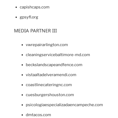
capishcaps.com
gpsyfl.org
MEDIA PARTNER III
vwrepairarlington.com
cleaningservicebaltimore-md.com
beckslandscapeandfence.com
vistaaltadelveramendi.com
coastlinecateringnc.com
cuesburgershouston.com
psicologiaespecializadaencampeche.com
dmtacos.com