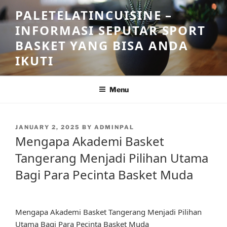
Skip
PALETELATINCUISINE –
to
INFORMASI SEPUTAR SPORT
content
BASKET YANG BISA ANDA
IKUTI
Menu
POSTED
JANUARY 2, 2025
BY
ADMINPAL
ON
Mengapa Akademi Basket
Tangerang Menjadi Pilihan Utama
Bagi Para Pecinta Basket Muda
Mengapa Akademi Basket Tangerang Menjadi Pilihan
Utama Bagi Para Pecinta Basket Muda