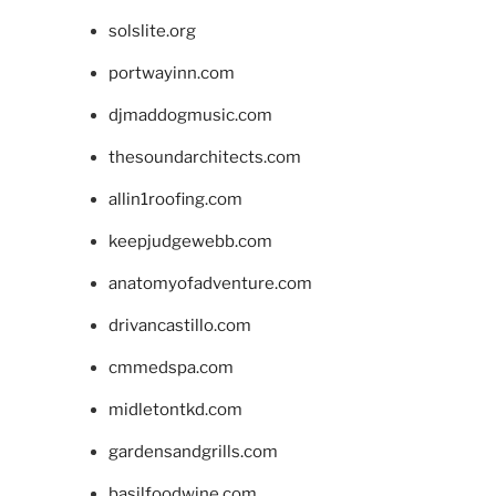
solslite.org
portwayinn.com
djmaddogmusic.com
thesoundarchitects.com
allin1roofing.com
keepjudgewebb.com
anatomyofadventure.com
drivancastillo.com
cmmedspa.com
midletontkd.com
gardensandgrills.com
basilfoodwine.com