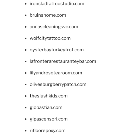
ironcladtattoostudio.com
bruinshome.com
annascleaningsvc.com
wolfcitytattoo.com
oysterbayturkeytrot.com
lafronterarestauranteybar.com
lilyandrosetearoom.com
olivesburgberrypatch.com
theslushkids.com
giobastian.com
glpascensori.com
rifloorepoxy.com