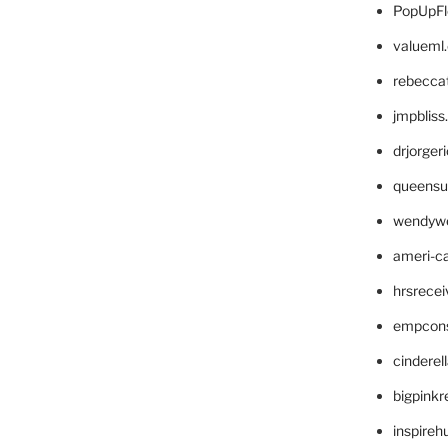
PopUpFl
valueml
rebecca
jmpblis
drjorger
queensu
wendyw
ameri-
hrsrece
empcon
cinderel
bigpinkr
inspireh