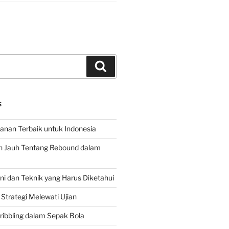
Search
S
hanan Terbaik untuk Indonesia
h Jauh Tentang Rebound dalam
 dan Teknik yang Harus Diketahui
Strategi Melewati Ujian
ribbling dalam Sepak Bola