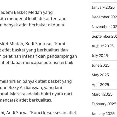
January 2026
kademi Basket Medan yang
December 20
 kita mengenal lebih dekat tentang
n banyak atlet berbakat di dunia
November 20
September 20
sket Medan, Budi Santoso, “Kami
August 2025
tlet basket yang berkualitas dan
July 2025
n pelatihan intensif dan pendampingan
atlet dapat mencapai potensi terbaik
June 2025
May 2025
elahirkan banyak atlet basket yang
April 2025
dan Rizky Ardiansyah, yang kini
ional. Mereka adalah bukti nyata dari
March 2025
encetak atlet berkualitas.
February 2025
i, Andi Surya, “Kunci kesuksesan atlet
January 2025