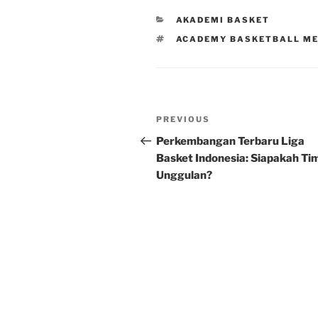
CATEGORIES
AKADEMI BASKET
TAGS
ACADEMY BASKETBALL M
Post
Previous
PREVIOUS
navigation
Post
Perkembangan Terbaru Liga
Basket Indonesia: Siapakah Ti
Unggulan?