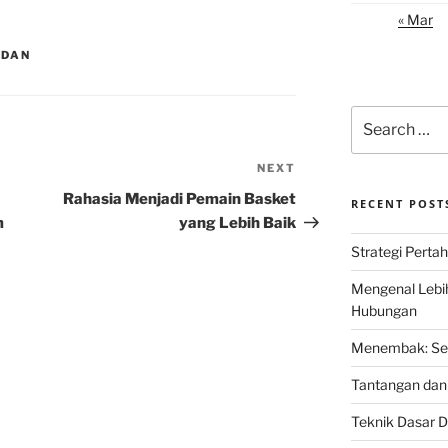
« Mar
EDAN
Search
for:
NEXT
Next
Post
Rahasia Menjadi Pemain Basket
RECENT POST
m
yang Lebih Baik
Strategi Perta
Mengenal Lebi
Hubungan
Menembak: Seni
Tantangan dan 
Teknik Dasar D