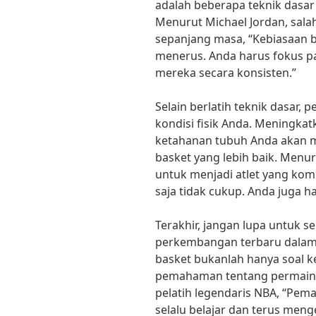
adalah beberapa teknik dasar
Menurut Michael Jordan, sala
sepanjang masa, “Kebiasaan ba
menerus. Anda harus fokus p
mereka secara konsisten.”
Selain berlatih teknik dasar,
kondisi fisik Anda. Meningka
ketahanan tubuh Anda akan 
basket yang lebih baik. Menu
untuk menjadi atlet yang kom
saja tidak cukup. Anda juga ha
Terakhir, jangan lupa untuk se
perkembangan terbaru dalam 
basket bukanlah hanya soal ke
pemahaman tentang permainan
pelatih legendaris NBA, “Pem
selalu belajar dan terus men