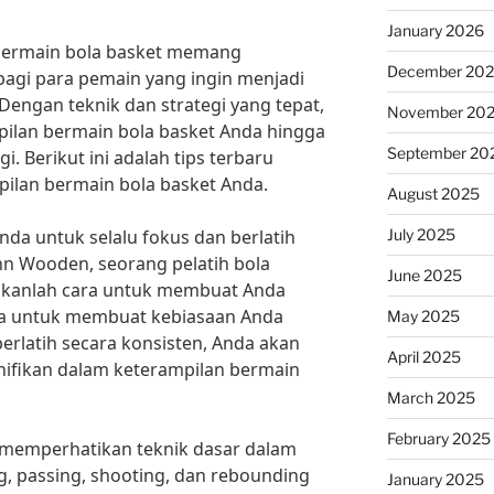
January 2026
bermain bola basket memang
December 20
agi para pemain yang ingin menjadi
 Dengan teknik dan strategi yang tepat,
November 20
ilan bermain bola basket Anda hingga
September 20
i. Berikut ini adalah tips terbaru
ilan bermain bola basket Anda.
August 2025
July 2025
nda untuk selalu fokus dan berlatih
hn Wooden, seorang pelatih bola
June 2025
bukanlah cara untuk membuat Anda
ra untuk membuat kebiasaan Anda
May 2025
rlatih secara konsisten, Anda akan
April 2025
nifikan dalam keterampilan bermain
March 2025
February 2025
uk memperhatikan teknik dasar dalam
g, passing, shooting, dan rebounding
January 2025