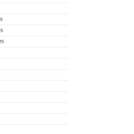
25
25
25