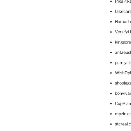
PikaPik
takecar
Hamada
VersifyL
kingscr
antaeus
purelyc
WishOp
shopleg
bonviva
CupPlan
mpzin.c
stcreal.