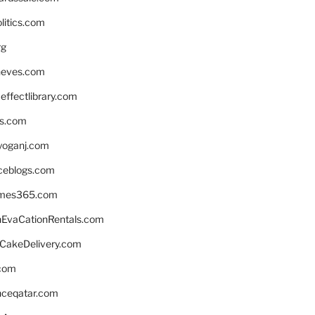
litics.com
rg
neves.com
ffectlibrary.com
ns.com
yoganj.com
rceblogs.com
ames365.com
EvaCationRentals.com
rCakeDelivery.com
.com
enceqatar.com