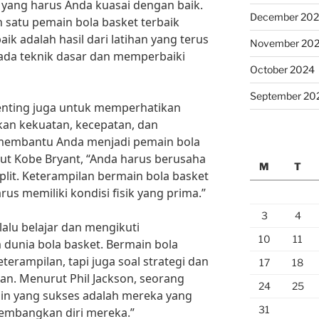
 yang harus Anda kuasai dengan baik.
December 20
h satu pemain bola basket terbaik
ik adalah hasil dari latihan yang terus
November 20
ada teknik dasar dan memperbaiki
October 2024
September 20
 penting juga untuk memperhatikan
tkan kekuatan, kecepatan, dan
membantu Anda menjadi pemain bola
rut Kobe Bryant, “Anda harus berusaha
M
T
plit. Keterampilan bermain bola basket
rus memiliki kondisi fisik yang prima.”
3
4
lalu belajar dan mengikuti
10
11
dunia bola basket. Bermain bola
terampilan, tapi juga soal strategi dan
17
18
. Menurut Phil Jackson, seorang
24
25
ain yang sukses adalah mereka yang
31
gembangkan diri mereka.”