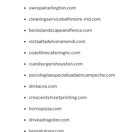
vwrepairarlington.com
cleaningservicebaltimore-md.com
beckslandscapeandfence.com
vistaaltadelveramendi.com
coastlinecateringnc.com
cuesburgershouston.com
psicologiaespecializadaencampeche.com
dmtacos.com
crescentstreetprinting.com
hornopizza.com
driveadragster.com
hematologa.com