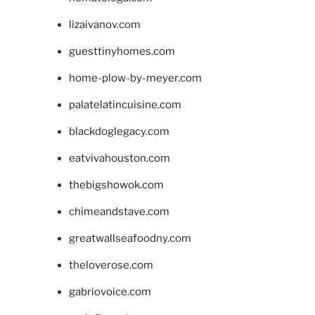
lizaivanov.com
guesttinyhomes.com
home-plow-by-meyer.com
palatelatincuisine.com
blackdoglegacy.com
eatvivahouston.com
thebigshowok.com
chimeandstave.com
greatwallseafoodny.com
theloverose.com
gabriovoice.com