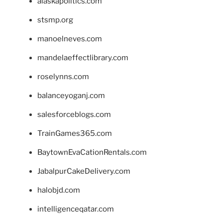
alaskapolitics.com
stsmp.org
manoelneves.com
mandelaeffectlibrary.com
roselynns.com
balanceyoganj.com
salesforceblogs.com
TrainGames365.com
BaytownEvaCationRentals.com
JabalpurCakeDelivery.com
halobjd.com
intelligenceqatar.com