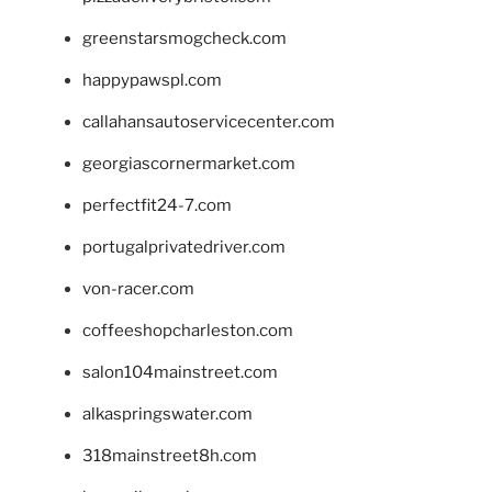
greenstarsmogcheck.com
happypawspl.com
callahansautoservicecenter.com
georgiascornermarket.com
perfectfit24-7.com
portugalprivatedriver.com
von-racer.com
coffeeshopcharleston.com
salon104mainstreet.com
alkaspringswater.com
318mainstreet8h.com