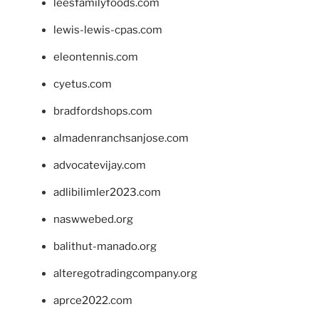
leesfamilyfoods.com
lewis-lewis-cpas.com
eleontennis.com
cyetus.com
bradfordshops.com
almadenranchsanjose.com
advocatevijay.com
adlibilimler2023.com
naswwebed.org
balithut-manado.org
alteregotradingcompany.org
aprce2022.com