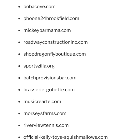
bobacove.com
phoone24brookfield.com
mickeybarmama.com
roadwayconstructioninc.com
shopdragonflyboutique.com
sportszilla.org
batchprovisionsbar.com
brasserie-gobette.com
musicrearte.com
morseysfarms.com
riverviewtennis.com
official-kelly-toys-squishmallows.com