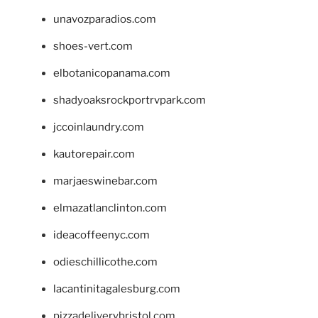
unavozparadios.com
shoes-vert.com
elbotanicopanama.com
shadyoaksrockportrvpark.com
jccoinlaundry.com
kautorepair.com
marjaeswinebar.com
elmazatlanclinton.com
ideacoffeenyc.com
odieschillicothe.com
lacantinitagalesburg.com
pizzadeliverybristol.com