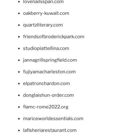
lovenailsspari.com
oakberry-kuwait.com
quartzliterary.com
friendsofbroderickpark.com
studiopiattellina.com
jannagrillspringfield.com
fujiyamacharleston.com
elpatronchardon.com
donglaishun-order.com
fiamc-rome2022.org
mariceworldessentials.com
lafisheriarestaurant.com