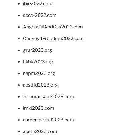
ibie2022.com
sbcc-2022.com
AngolaOilAndGas2022.com
Convoy4Freedom2022.com
grur2023.org
hkhk2023.org
napm2023.org
apsdfd2023.org
forumausape2023.com
imkl2023.com
careerfaircsd2023.com
apsth2023.com