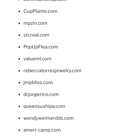
CupPlante.com
mpzin.com
stcreal.com
PopUpFlea.com
valueml.com
rebeccatorresjewelry.com
jmpbliss.com
drjorgerico.com
queensushipa.com
wendyweimerdds.com
ameri-camp.com