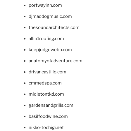
portwayinn.com
djmaddogmusic.com
thesoundarchitects.com
allin1roofing.com
keepjudgewebb.com
anatomyofadventure.com
drivancastillo.com
cmmedspa.com
midletontkd.com
gardensandgrills.com
basilfoodwine.com
nikko-tochigi.net