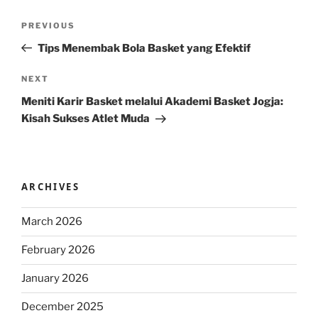
Post
Previous
PREVIOUS
navigation
Post
Tips Menembak Bola Basket yang Efektif
Next
NEXT
Post
Meniti Karir Basket melalui Akademi Basket Jogja:
Kisah Sukses Atlet Muda
ARCHIVES
March 2026
February 2026
January 2026
December 2025