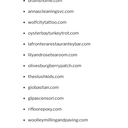
bruinshome.com
annascleaningsvc.com
wolfcitytattoo.com
oysterbayturkeytrot.com
lafronterarestauranteybar.com
lilyandrosetearoom.com
olivesburgberrypatch.com
theslushkids.com
giobastian.com
glpascensori.com
rifloorepoxy.com
woolleymillingandpaving.com