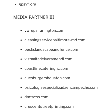
gpsyfl.org
MEDIA PARTNER III
vwrepairarlington.com
cleaningservicebaltimore-md.com
beckslandscapeandfence.com
vistaaltadelveramendi.com
coastlinecateringnc.com
cuesburgershouston.com
psicologiaespecializadaencampeche.com
dmtacos.com
crescentstreetprinting.com