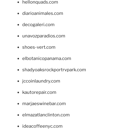
hellonquads.com
diarioanimales.com
decogaleri.com
unavozparadios.com
shoes-vert.com
elbotanicopanama.com
shadyoaksrockportrvpark.com
jccoinlaundry.com
kautorepair.com
marjaeswinebar.com
elmazatlanclinton.com
ideacoffeenyc.com