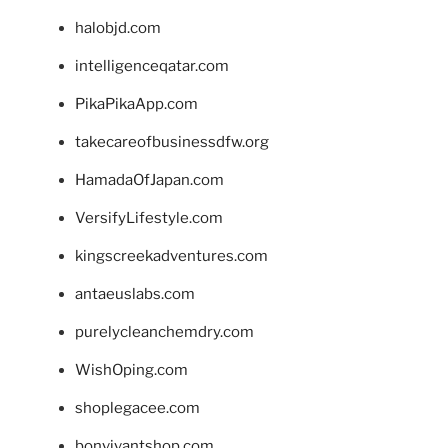
halobjd.com
intelligenceqatar.com
PikaPikaApp.com
takecareofbusinessdfw.org
HamadaOfJapan.com
VersifyLifestyle.com
kingscreekadventures.com
antaeuslabs.com
purelycleanchemdry.com
WishOping.com
shoplegacee.com
bonvivantshop.com