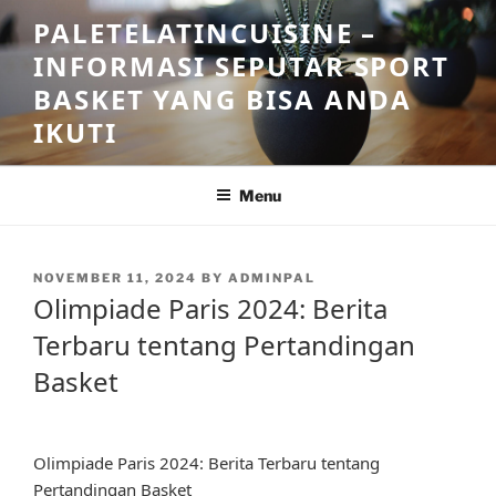
Skip
PALETELATINCUISINE –
to
INFORMASI SEPUTAR SPORT
content
BASKET YANG BISA ANDA
IKUTI
Menu
POSTED
NOVEMBER 11, 2024
BY
ADMINPAL
ON
Olimpiade Paris 2024: Berita
Terbaru tentang Pertandingan
Basket
Olimpiade Paris 2024: Berita Terbaru tentang
Pertandingan Basket