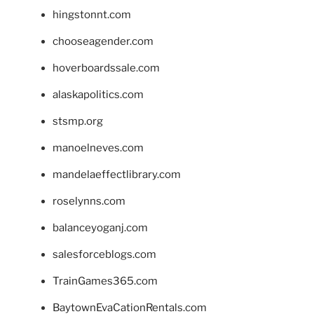
hingstonnt.com
chooseagender.com
hoverboardssale.com
alaskapolitics.com
stsmp.org
manoelneves.com
mandelaeffectlibrary.com
roselynns.com
balanceyoganj.com
salesforceblogs.com
TrainGames365.com
BaytownEvaCationRentals.com