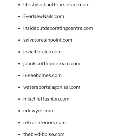
lifestylechauffeurservice.com
EverNewNails.com
insideoutdecoratingcentre.com
salvatoresinpoint.com
jovialfloralco.com
johnlscotthometeam.com
u-seehomes.com
watersportslagonissi.com
mischieffashion.com
eduwyre.com
retro-interiors.com
theblvd-boise.com