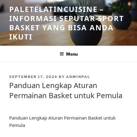
Skip
PALETELATINCUISINE –
to
INFORMASI SEPUTAR SPORT
content
BASKET YANG BISA ANDA
IKUTI
Menu
POSTED
SEPTEMBER 17, 2024
BY
ADMINPAL
ON
Panduan Lengkap Aturan
Permainan Basket untuk Pemula
Panduan Lengkap Aturan Permainan Basket untuk
Pemula