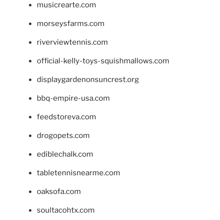
musicrearte.com
morseysfarms.com
riverviewtennis.com
official-kelly-toys-squishmallows.com
displaygardenonsuncrest.org
bbq-empire-usa.com
feedstoreva.com
drogopets.com
ediblechalk.com
tabletennisnearme.com
oaksofa.com
soultacohtx.com