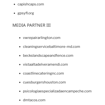
capishcaps.com
gpsyfl.org
MEDIA PARTNER III
vwrepairarlington.com
cleaningservicebaltimore-md.com
beckslandscapeandfence.com
vistaaltadelveramendi.com
coastlinecateringnc.com
cuesburgershouston.com
psicologiaespecializadaencampeche.com
dmtacos.com