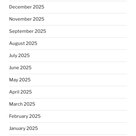
December 2025
November 2025
September 2025
August 2025
July 2025
June 2025
May 2025
April 2025
March 2025
February 2025
January 2025