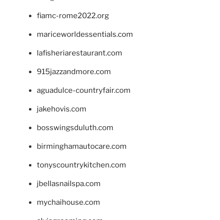
fiamc-rome2022.org
mariceworldessentials.com
lafisheriarestaurant.com
915jazzandmore.com
aguadulce-countryfair.com
jakehovis.com
bosswingsduluth.com
birminghamautocare.com
tonyscountrykitchen.com
jbellasnailspa.com
mychaihouse.com