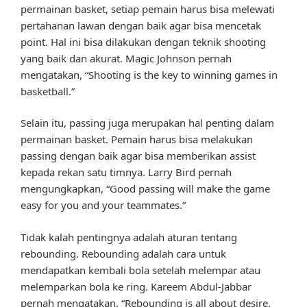
permainan basket, setiap pemain harus bisa melewati
pertahanan lawan dengan baik agar bisa mencetak
point. Hal ini bisa dilakukan dengan teknik shooting
yang baik dan akurat. Magic Johnson pernah
mengatakan, “Shooting is the key to winning games in
basketball.”
Selain itu, passing juga merupakan hal penting dalam
permainan basket. Pemain harus bisa melakukan
passing dengan baik agar bisa memberikan assist
kepada rekan satu timnya. Larry Bird pernah
mengungkapkan, “Good passing will make the game
easy for you and your teammates.”
Tidak kalah pentingnya adalah aturan tentang
rebounding. Rebounding adalah cara untuk
mendapatkan kembali bola setelah melempar atau
melemparkan bola ke ring. Kareem Abdul-Jabbar
pernah mengatakan, “Rebounding is all about desire.