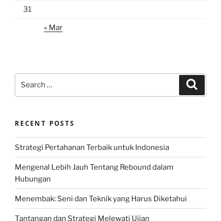
31
« Mar
Search
Search
for:
RECENT POSTS
Strategi Pertahanan Terbaik untuk Indonesia
Mengenal Lebih Jauh Tentang Rebound dalam
Hubungan
Menembak: Seni dan Teknik yang Harus Diketahui
Tantangan dan Strategi Melewati Ujian