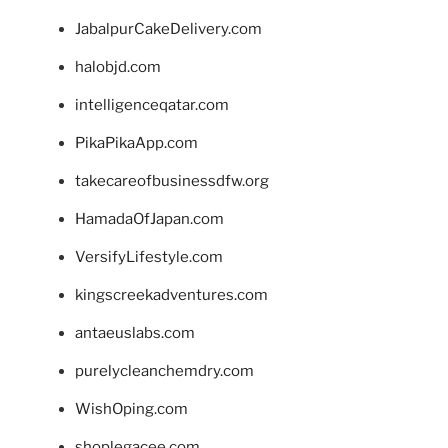
JabalpurCakeDelivery.com
halobjd.com
intelligenceqatar.com
PikaPikaApp.com
takecareofbusinessdfw.org
HamadaOfJapan.com
VersifyLifestyle.com
kingscreekadventures.com
antaeuslabs.com
purelycleanchemdry.com
WishOping.com
shoplegacee.com