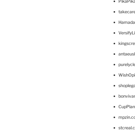
PikaPik
takecar
Hamada
VersifyL
kingscr
antaeus
purelyc
WishOp
shopleg
bonviva
CupPlan
mpzin.c
stcreal.