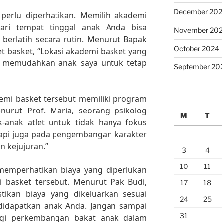
December 20
 perlu diperhatikan. Memilih akademi
dari tempat tinggal anak Anda bisa
November 20
berlatih secara rutin. Menurut Bapak
October 2024
et basket, “Lokasi akademi basket yang
 memudahkan anak saya untuk tetap
September 20
ademi basket tersebut memiliki program
urut Prof. Maria, seorang psikolog
M
T
k-anak atlet untuk tidak hanya fokus
etapi juga pada pengembangan karakter
an kejujuran.”
3
4
10
11
 memperhatikan biaya yang diperlukan
 basket tersebut. Menurut Pak Budi,
17
18
stikan biaya yang dikeluarkan sesuai
24
25
idapatkan anak Anda. Jangan sampai
31
agi perkembangan bakat anak dalam