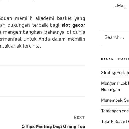
« Mar
duan memilih akademi basket yang
kan dukungan terbaik bagi
slot gacor
 mengembangkan bakatnya di dunia
Search
 bermanfaat untuk Anda dalam memilih
for:
ntuk anak tercinta.
RECENT POST
Strategi Perta
Mengenal Lebi
Hubungan
Menembak: Seni
Tantangan dan 
NEXT
Next
Teknik Dasar D
Post
5 Tips Penting bagi Orang Tua