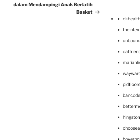
dalam Mendampingi Anak Berlatih
Basket
okhealt
theinte
unbound
catfrien
marianli
wayward
pidfloo
bancode
betterm
hingsto
choosea
hoverbo