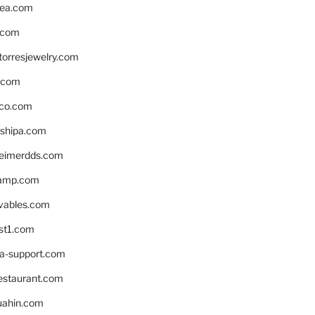
ea.com
.com
torresjewelry.com
s.com
ico.com
shipa.com
eimerdds.com
camp.com
ivables.com
st1.com
la-support.com
estaurant.com
uahin.com