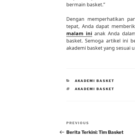
bermain basket.”
Dengan memperhatikan pan
tepat, Anda dapat memberi
malam ini
anak Anda dalam
basket. Semoga artikel ini
akademi basket yang sesuai u
CATEGORIES
AKADEMI BASKET
TAGS
AKADEMI BASKET
Post
Previous
PREVIOUS
navigation
Post
Berita Terkini: Tim Basket