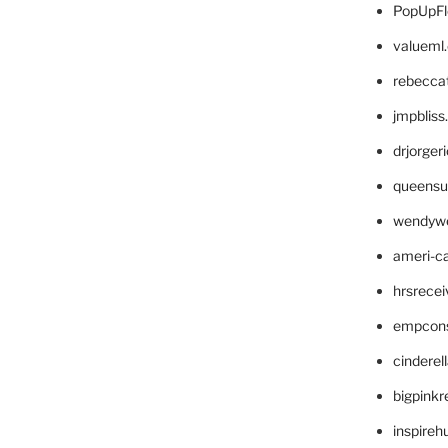
PopUpFl
valueml
rebecca
jmpblis
drjorger
queensu
wendyw
ameri-
hrsrece
empcon
cinderel
bigpinkr
inspireh