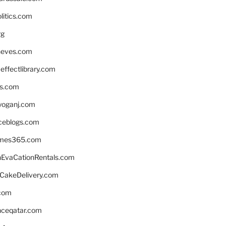
litics.com
rg
neves.com
ffectlibrary.com
ns.com
yoganj.com
rceblogs.com
ames365.com
EvaCationRentals.com
rCakeDelivery.com
.com
enceqatar.com