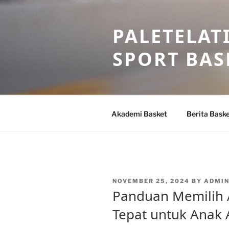
Skip
to
PALETELAT
content
SPORT BAS
Akademi Basket
Berita Bask
POSTED
NOVEMBER 25, 2024
BY
ADMI
ON
Panduan Memilih 
Tepat untuk Anak