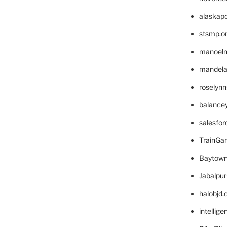
alaskapo
stsmp.o
manoel
mandelae
roselyn
balance
salesfo
TrainG
Baytown
Jabalpu
halobjd
intellig