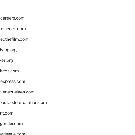
hcareers.com
xperience.com
edthefilm.com
ds-bg.org
ves.org
tees.com
rsexpress.com
venezuelaen.com
oodfoodcorporation.com
nnt.com
gender.com
ardssale.com