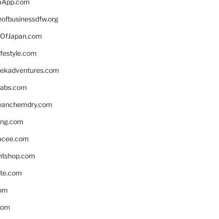
aApp.com
eofbusinessdfw.org
OfJapan.com
ifestyle.com
eekadventures.com
labs.com
leanchemdry.com
ing.com
acee.com
ntshop.com
te.com
om
com