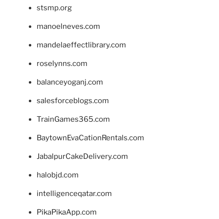
stsmp.org
manoelneves.com
mandelaeffectlibrary.com
roselynns.com
balanceyoganj.com
salesforceblogs.com
TrainGames365.com
BaytownEvaCationRentals.com
JabalpurCakeDelivery.com
halobjd.com
intelligenceqatar.com
PikaPikaApp.com