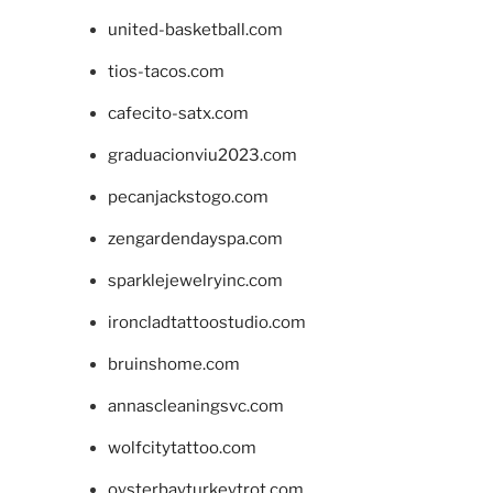
united-basketball.com
tios-tacos.com
cafecito-satx.com
graduacionviu2023.com
pecanjackstogo.com
zengardendayspa.com
sparklejewelryinc.com
ironcladtattoostudio.com
bruinshome.com
annascleaningsvc.com
wolfcitytattoo.com
oysterbayturkeytrot.com