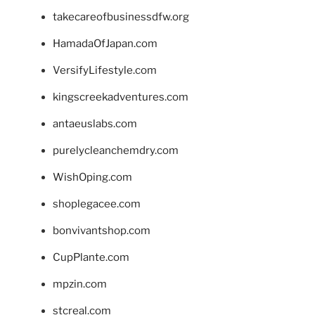
takecareofbusinessdfw.org
HamadaOfJapan.com
VersifyLifestyle.com
kingscreekadventures.com
antaeuslabs.com
purelycleanchemdry.com
WishOping.com
shoplegacee.com
bonvivantshop.com
CupPlante.com
mpzin.com
stcreal.com