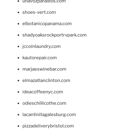
unavozparadios.com
shoes-vert.com
elbotanicopanama.com
shadyoaksrockportrvpark.com
jccoinlaundry.com
kautorepair.com
marjaeswinebar.com
elmazatlanclinton.com
ideacoffeenyc.com
odieschillicothe.com
lacantinitagalesburg.com
pizzadeliverybristol.com