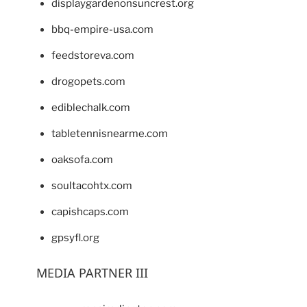
displaygardenonsuncrest.org
bbq-empire-usa.com
feedstoreva.com
drogopets.com
ediblechalk.com
tabletennisnearme.com
oaksofa.com
soultacohtx.com
capishcaps.com
gpsyfl.org
MEDIA PARTNER III