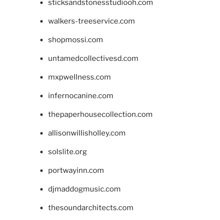
sticksandstonesstudiooh.com
walkers-treeservice.com
shopmossi.com
untamedcollectivesd.com
mxpwellness.com
infernocanine.com
thepaperhousecollection.com
allisonwillisholley.com
solslite.org
portwayinn.com
djmaddogmusic.com
thesoundarchitects.com