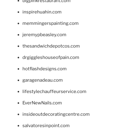
bigpinkrestaurant.com
inspirehuahin.com
memmingerspainting.com
jeremypbeasley.com
thesandwichdepotcos.com
drgiggleshouseofpain.com
hotflashdesigns.com
garagenadeau.com
lifestylechauffeurservice.com
EverNewNails.com
insideoutdecoratingcentre.com
salvatoresinpoint.com