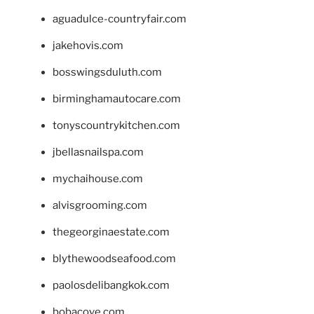
aguadulce-countryfair.com
jakehovis.com
bosswingsduluth.com
birminghamautocare.com
tonyscountrykitchen.com
jbellasnailspa.com
mychaihouse.com
alvisgrooming.com
thegeorginaestate.com
blythewoodseafood.com
paolosdelibangkok.com
bobacove.com