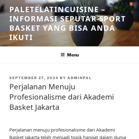
Skip
PALETELATINCUISINE –
to
INFORMASI SEPUTAR SPORT
content
BASKET YANG BISA ANDA
IKUTI
Menu
POSTED
SEPTEMBER 27, 2024
BY
ADMINPAL
ON
Perjalanan Menuju
Profesionalisme dari Akademi
Basket Jakarta
Perjalanan menuju profesionalisme dari Akademi
Basket Jakarta telah menjadi topik hangat dalam dunia