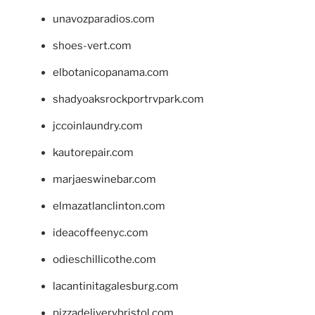
unavozparadios.com
shoes-vert.com
elbotanicopanama.com
shadyoaksrockportrvpark.com
jccoinlaundry.com
kautorepair.com
marjaeswinebar.com
elmazatlanclinton.com
ideacoffeenyc.com
odieschillicothe.com
lacantinitagalesburg.com
pizzadeliverybristol.com