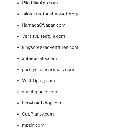
PikaPikaApp.com
takecareofbusinessdfw.org
HamadaOfJapan.com
VersifyLifestyle.com
kingscreekadventures.com
antaeuslabs.com
purelycleanchemdry.com
WishOping.com
shoplegacee.com
bonvivantshop.com
CupPlante.com
mpzin.com