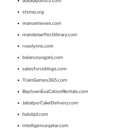
alaskapolitics.com
stsmp.org
manoelneves.com
mandelaeffectlibrary.com
roselynns.com
balanceyoganj.com
salesforceblogs.com
TrainGames365.com
BaytownEvaCationRentals.com
JabalpurCakeDelivery.com
halobjd.com
intelligenceqatar.com