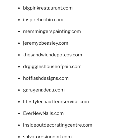
bigpinkrestaurant.com
inspirehuahin.com
memmingerspainting.com
jeremypbeasley.com
thesandwichdepotcos.com
drgiggleshouseofpain.com
hotflashdesigns.com
garagenadeau.com
lifestylechauffeurservice.com
EverNewNails.com
insideoutdecoratingcentre.com
salvatoresinpoint.com