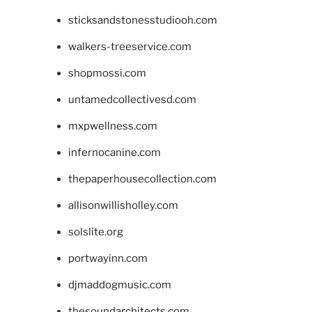
sticksandstonesstudiooh.com
walkers-treeservice.com
shopmossi.com
untamedcollectivesd.com
mxpwellness.com
infernocanine.com
thepaperhousecollection.com
allisonwillisholley.com
solslite.org
portwayinn.com
djmaddogmusic.com
thesoundarchitects.com