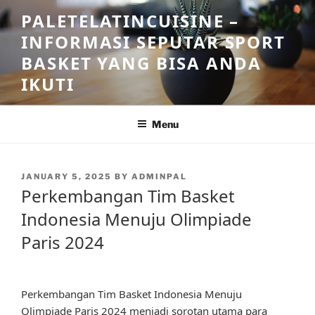
Skip
PALETELATINCUISINE –
to
INFORMASI SEPUTAR SPORT
content
BASKET YANG BISA ANDA
IKUTI
Menu
POSTED
JANUARY 5, 2025
BY
ADMINPAL
ON
Perkembangan Tim Basket
Indonesia Menuju Olimpiade
Paris 2024
Perkembangan Tim Basket Indonesia Menuju
Olimpiade Paris 2024 menjadi sorotan utama para