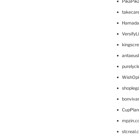
PikaPik
takecar
Hamada
VersifyL
kingscr
antaeus
purelyc
WishOp
shopleg
bonviva
CupPlan
mpzin.c
stcreal.