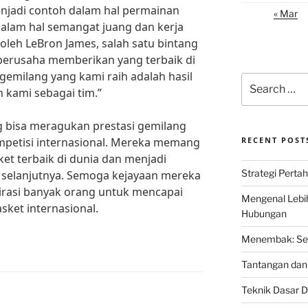
enjadi contoh dalam hal permainan
« Mar
 dalam hal semangat juang dan kerja
 oleh LeBron James, salah satu bintang
 berusaha memberikan yang terbaik di
 gemilang yang kami raih adalah hasil
Search
 kami sebagai tim.”
for:
g bisa meragukan prestasi gemilang
mpetisi internasional. Mereka memang
RECENT POST
ket terbaik di dunia dan menjadi
Strategi Perta
 selanjutnya. Semoga kejayaan mereka
irasi banyak orang untuk mencapai
Mengenal Lebi
ket internasional.
Hubungan
Menembak: Seni
Tantangan dan 
Teknik Dasar D