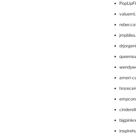
PopUpFl
valueml
rebecca
jmpblis
drjorger
queensu
wendyw
ameri-
hrsrece
empcon
cinderel
bigpinkr
inspireh