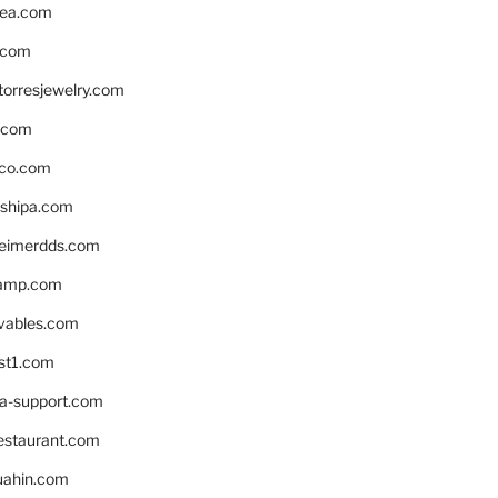
ea.com
.com
torresjewelry.com
s.com
ico.com
shipa.com
eimerdds.com
camp.com
ivables.com
st1.com
la-support.com
estaurant.com
uahin.com