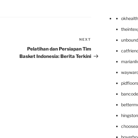
okhealt
theinte
NEXT
Next
unbound
Post
Pelatihan dan Persiapan Tim
catfrien
Basket Indonesia: Berita Terkini
marianli
wayward
pidfloo
bancode
betterm
hingsto
choosea
hoverbo