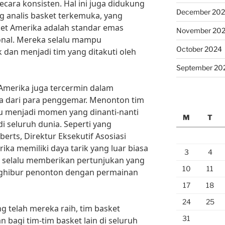
ara konsisten. Hal ini juga didukung
December 20
ng analis basket terkemuka, yang
et Amerika adalah standar emas
November 20
onal. Mereka selalu mampu
October 2024
dan menjadi tim yang ditakuti oleh
September 20
 Amerika juga tercermin dalam
 dari para penggemar. Menonton tim
u menjadi momen yang dinanti-nanti
M
T
i seluruh dunia. Seperti yang
erts, Direktur Eksekutif Asosiasi
ka memiliki daya tarik yang luar biasa
3
4
 selalu memberikan pertunjukan yang
10
11
ghibur penonton dengan permainan
17
18
24
25
g telah mereka raih, tim basket
31
 bagi tim-tim basket lain di seluruh