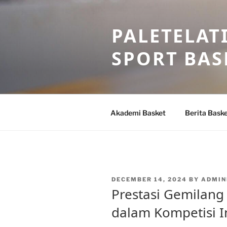
Skip
to
PALETELAT
content
SPORT BAS
Akademi Basket
Berita Bask
POSTED
DECEMBER 14, 2024
BY
ADMIN
ON
Prestasi Gemilang
dalam Kompetisi I