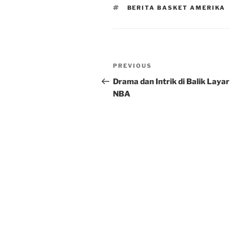
TAGS
BERITA BASKET AMERIKA
Post
Previous
PREVIOUS
navigation
Post
Drama dan Intrik di Balik Layar
NBA