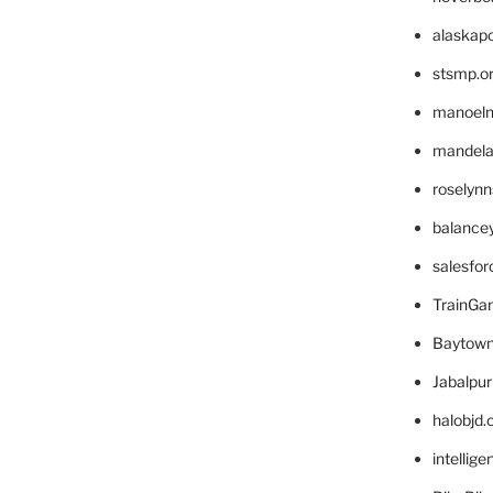
alaskapo
stsmp.o
manoel
mandelae
roselyn
balance
salesfo
TrainG
Baytown
Jabalpu
halobjd
intellig