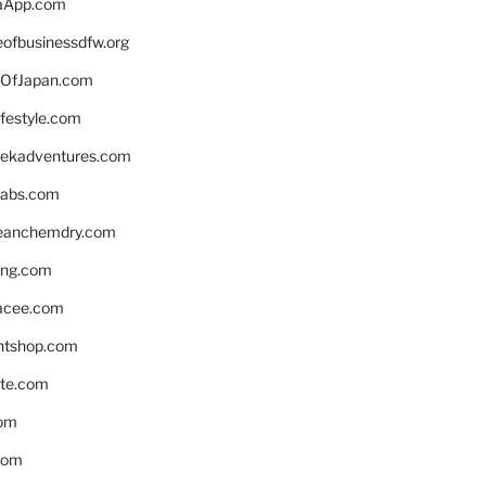
aApp.com
eofbusinessdfw.org
OfJapan.com
ifestyle.com
eekadventures.com
labs.com
leanchemdry.com
ing.com
acee.com
ntshop.com
te.com
om
com