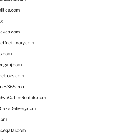
litics.com
rg
neves.com
ffectlibrary.com
ns.com
yoganj.com
rceblogs.com
ames365.com
EvaCationRentals.com
rCakeDelivery.com
.com
enceqatar.com