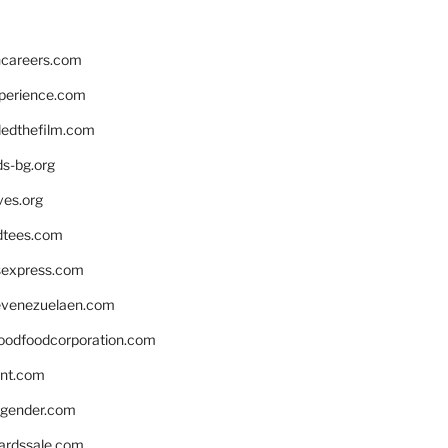
hcareers.com
xperience.com
edthefilm.com
ds-bg.org
ves.org
tees.com
rsexpress.com
venezuelaen.com
oodfoodcorporation.com
nnt.com
gender.com
ardssale.com