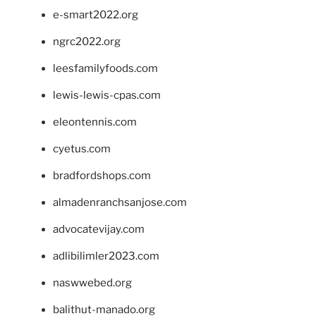
e-smart2022.org
ngrc2022.org
leesfamilyfoods.com
lewis-lewis-cpas.com
eleontennis.com
cyetus.com
bradfordshops.com
almadenranchsanjose.com
advocatevijay.com
adlibilimler2023.com
naswwebed.org
balithut-manado.org