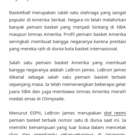
Basketball merupakan salah satu olahraga yang sangat
populer di Amerika Serikat. Negara ini telah melahirkan
banyak pemain basket yang menjadi bintang di NBA
maupun timnas Amerika. Profil pemain basket Amerika
seringkali membuat bangga negaranya karena prestasi
yang mereka raih di dunia bola basket internasional.
Salah satu pemain basket Amerika yang membuat
bangga negaranya adalah LeBron James. LeBron James
dikenal sebagai salah satu pemain basket terbaik
sepanjang masa. Ia telah memenangkan beberapa gelar
juara NBA dan juga membawa timnas Amerika meraih
medali emas di Olimpiade.
Menurut ESPN, LeBron James merupakan
slot resmi
pemain basket terbaik nomor satu di dunia saat ini. Ia
memiliki kemampuan yang luar biasa dalam mencetak
skor dan membantu rekan-rekannya di lapangan.