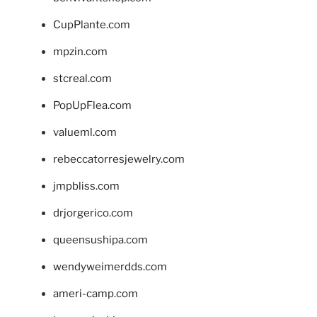
CupPlante.com
mpzin.com
stcreal.com
PopUpFlea.com
valueml.com
rebeccatorresjewelry.com
jmpbliss.com
drjorgerico.com
queensushipa.com
wendyweimerdds.com
ameri-camp.com