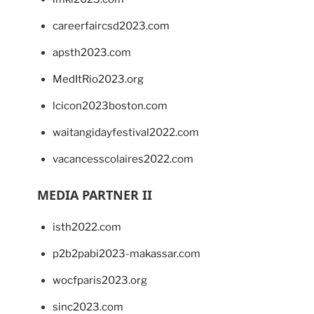
careerfaircsd2023.com
apsth2023.com
MedItRio2023.org
lcicon2023boston.com
waitangidayfestival2022.com
vacancesscolaires2022.com
MEDIA PARTNER II
isth2022.com
p2b2pabi2023-makassar.com
wocfparis2023.org
sinc2023.com