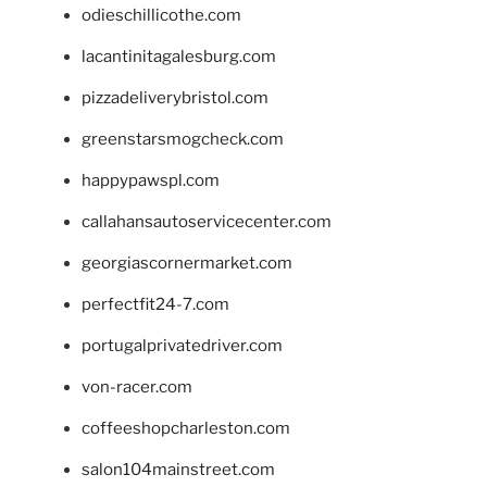
odieschillicothe.com
lacantinitagalesburg.com
pizzadeliverybristol.com
greenstarsmogcheck.com
happypawspl.com
callahansautoservicecenter.com
georgiascornermarket.com
perfectfit24-7.com
portugalprivatedriver.com
von-racer.com
coffeeshopcharleston.com
salon104mainstreet.com