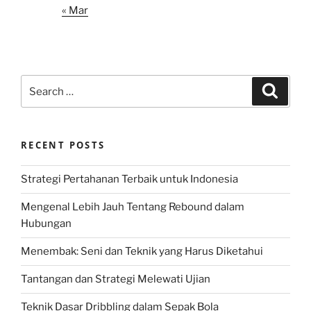
« Mar
Search
Search
for:
RECENT POSTS
Strategi Pertahanan Terbaik untuk Indonesia
Mengenal Lebih Jauh Tentang Rebound dalam
Hubungan
Menembak: Seni dan Teknik yang Harus Diketahui
Tantangan dan Strategi Melewati Ujian
Teknik Dasar Dribbling dalam Sepak Bola