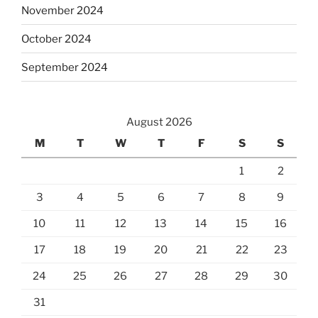
November 2024
October 2024
September 2024
August 2026
M
T
W
T
F
S
S
1
2
3
4
5
6
7
8
9
10
11
12
13
14
15
16
17
18
19
20
21
22
23
24
25
26
27
28
29
30
31