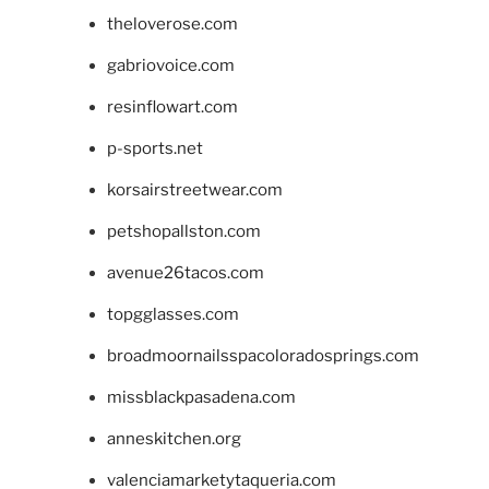
theloverose.com
gabriovoice.com
resinflowart.com
p-sports.net
korsairstreetwear.com
petshopallston.com
avenue26tacos.com
topgglasses.com
broadmoornailsspacoloradosprings.com
missblackpasadena.com
anneskitchen.org
valenciamarketytaqueria.com