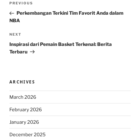
Previous
PREVIOUS
navigation
Post
Perkembangan Terkini Tim Favorit Anda dalam
NBA
Next
NEXT
Post
Inspirasi dari Pemain Basket Terkenal: Berita
Terbaru
ARCHIVES
March 2026
February 2026
January 2026
December 2025