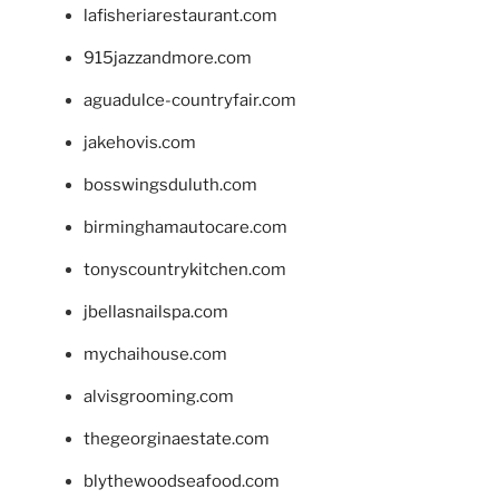
lafisheriarestaurant.com
915jazzandmore.com
aguadulce-countryfair.com
jakehovis.com
bosswingsduluth.com
birminghamautocare.com
tonyscountrykitchen.com
jbellasnailspa.com
mychaihouse.com
alvisgrooming.com
thegeorginaestate.com
blythewoodseafood.com