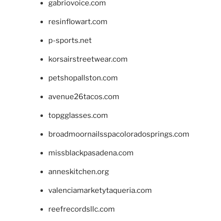
gabriovoice.com
resinflowart.com
p-sports.net
korsairstreetwear.com
petshopallston.com
avenue26tacos.com
topgglasses.com
broadmoornailsspacoloradosprings.com
missblackpasadena.com
anneskitchen.org
valenciamarketytaqueria.com
reefrecordsllc.com