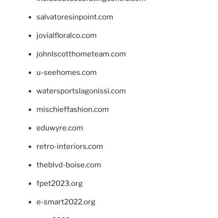
salvatoresinpoint.com
jovialfloralco.com
johnlscotthometeam.com
u-seehomes.com
watersportslagonissi.com
mischieffashion.com
eduwyre.com
retro-interiors.com
theblvd-boise.com
fpet2023.org
e-smart2022.org