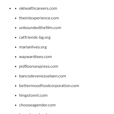
okhealthcareers.com
theintexperience.com
unboundedthefilm.com
catfriends-bg.org
marianlives.org
waywardtees.com
pidfloorsexpress.com
bancodevenezuelaen.com
bettermoodfoodcorporation.com
hingstonnt.com
chooseagender.com