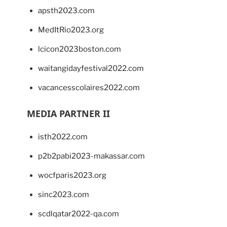
apsth2023.com
MedItRio2023.org
lcicon2023boston.com
waitangidayfestival2022.com
vacancesscolaires2022.com
MEDIA PARTNER II
isth2022.com
p2b2pabi2023-makassar.com
wocfparis2023.org
sinc2023.com
scdlqatar2022-qa.com