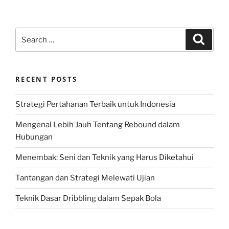
Search
Search
for:
RECENT POSTS
Strategi Pertahanan Terbaik untuk Indonesia
Mengenal Lebih Jauh Tentang Rebound dalam
Hubungan
Menembak: Seni dan Teknik yang Harus Diketahui
Tantangan dan Strategi Melewati Ujian
Teknik Dasar Dribbling dalam Sepak Bola