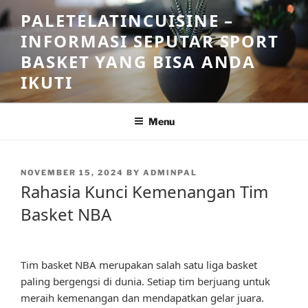
Skip
PALETELATINCUISINE –
to
INFORMASI SEPUTAR SPORT
content
BASKET YANG BISA ANDA
IKUTI
Menu
POSTED
NOVEMBER 15, 2024
BY
ADMINPAL
ON
Rahasia Kunci Kemenangan Tim
Basket NBA
Tim basket NBA merupakan salah satu liga basket
paling bergengsi di dunia. Setiap tim berjuang untuk
meraih kemenangan dan mendapatkan gelar juara.