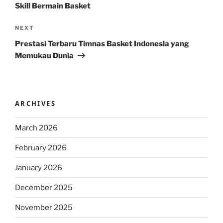
Skill Bermain Basket
Next
NEXT
Post
Prestasi Terbaru Timnas Basket Indonesia yang
Memukau Dunia
ARCHIVES
March 2026
February 2026
January 2026
December 2025
November 2025