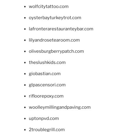
wolfcitytattoo.com
oysterbayturkeytrot.com
lafronterarestauranteybar.com
lilyandrosetearoom.com
olivesburgberrypatch.com
theslushkids.com
giobastian.com
glpascensori.com
rifloorepoxy.com
woolleymillingandpaving.com
uptonpvd.com
2troublegrill.com