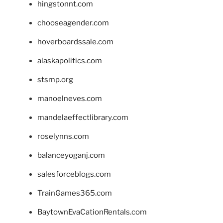
hingstonnt.com
chooseagender.com
hoverboardssale.com
alaskapolitics.com
stsmp.org
manoelneves.com
mandelaeffectlibrary.com
roselynns.com
balanceyoganj.com
salesforceblogs.com
TrainGames365.com
BaytownEvaCationRentals.com