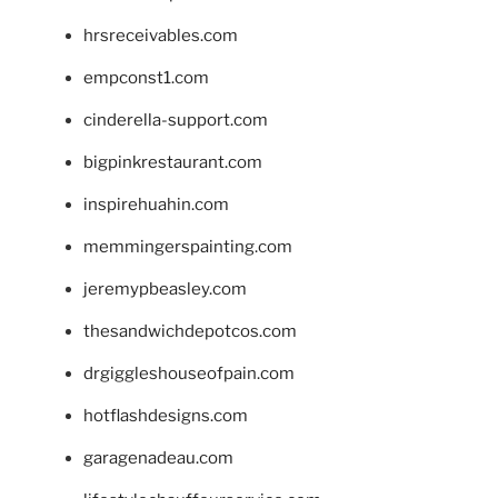
hrsreceivables.com
empconst1.com
cinderella-support.com
bigpinkrestaurant.com
inspirehuahin.com
memmingerspainting.com
jeremypbeasley.com
thesandwichdepotcos.com
drgiggleshouseofpain.com
hotflashdesigns.com
garagenadeau.com