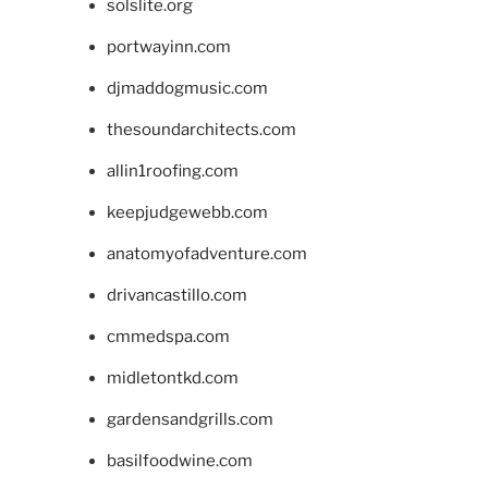
solslite.org
portwayinn.com
djmaddogmusic.com
thesoundarchitects.com
allin1roofing.com
keepjudgewebb.com
anatomyofadventure.com
drivancastillo.com
cmmedspa.com
midletontkd.com
gardensandgrills.com
basilfoodwine.com