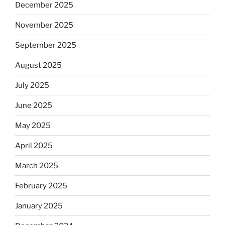
December 2025
November 2025
September 2025
August 2025
July 2025
June 2025
May 2025
April 2025
March 2025
February 2025
January 2025