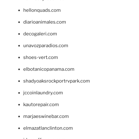
hellonquads.com
diarioanimales.com
decogaleri.com
unavozparadios.com
shoes-vert.com
elbotanicopanama.com
shadyoaksrockportrvpark.com
jccoinlaundry.com
kautorepair.com
marjaeswinebar.com
elmazatlanclinton.com