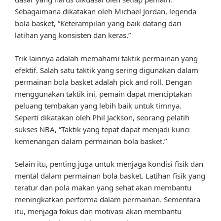
Sebagaimana dikatakan oleh Michael Jordan, legenda
bola basket, “Keterampilan yang baik datang dari
latihan yang konsisten dan keras.”
Trik lainnya adalah memahami taktik permainan yang
efektif. Salah satu taktik yang sering digunakan dalam
permainan bola basket adalah pick and roll. Dengan
menggunakan taktik ini, pemain dapat menciptakan
peluang tembakan yang lebih baik untuk timnya.
Seperti dikatakan oleh Phil Jackson, seorang pelatih
sukses NBA, “Taktik yang tepat dapat menjadi kunci
kemenangan dalam permainan bola basket.”
Selain itu, penting juga untuk menjaga kondisi fisik dan
mental dalam permainan bola basket. Latihan fisik yang
teratur dan pola makan yang sehat akan membantu
meningkatkan performa dalam permainan. Sementara
itu, menjaga fokus dan motivasi akan membantu