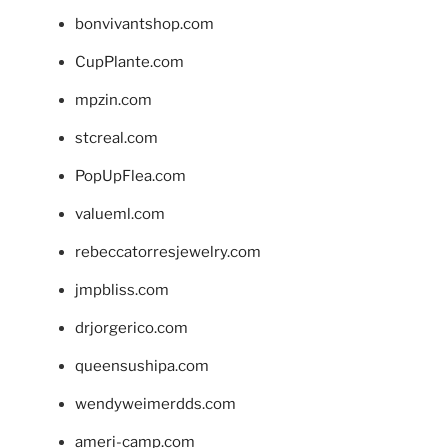
bonvivantshop.com
CupPlante.com
mpzin.com
stcreal.com
PopUpFlea.com
valueml.com
rebeccatorresjewelry.com
jmpbliss.com
drjorgerico.com
queensushipa.com
wendyweimerdds.com
ameri-camp.com