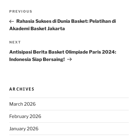
Post
Previous
PREVIOUS
navigation
Post
Rahasia Sukses di Dunia Basket: Pelatihan di
Akademi Basket Jakarta
Next
NEXT
Post
Antisipasi Berita Basket Olimpiade Paris 2024:
Indonesia Siap Bersaing!
ARCHIVES
March 2026
February 2026
January 2026