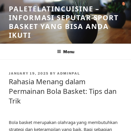
Skip
PALETELATINCUISINE –
to
INFORMASI SEPUTAR SPORT
content
BASKET YANG BISA ANDA
IKUTI
Menu
POSTED
JANUARY 19, 2025
BY
ADMINPAL
ON
Rahasia Menang dalam
Permainan Bola Basket: Tips dan
Trik
Bola basket merupakan olahraga yang membutuhkan
strategi dan keterampilan yang baik. Bagi sebagian