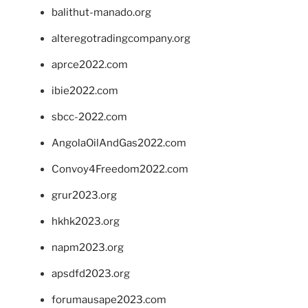
balithut-manado.org
alteregotradingcompany.org
aprce2022.com
ibie2022.com
sbcc-2022.com
AngolaOilAndGas2022.com
Convoy4Freedom2022.com
grur2023.org
hkhk2023.org
napm2023.org
apsdfd2023.org
forumausape2023.com