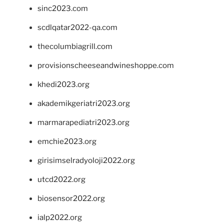
sinc2023.com
scdlqatar2022-qa.com
thecolumbiagrill.com
provisionscheeseandwineshoppe.com
khedi2023.org
akademikgeriatri2023.org
marmarapediatri2023.org
emchie2023.org
girisimselradyoloji2022.org
utcd2022.org
biosensor2022.org
ialp2022.org