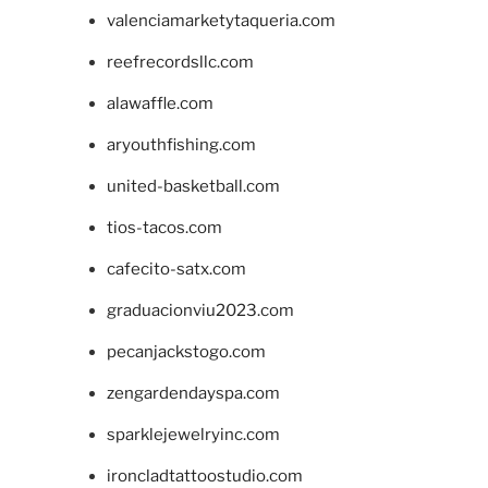
valenciamarketytaqueria.com
reefrecordsllc.com
alawaffle.com
aryouthfishing.com
united-basketball.com
tios-tacos.com
cafecito-satx.com
graduacionviu2023.com
pecanjackstogo.com
zengardendayspa.com
sparklejewelryinc.com
ironcladtattoostudio.com