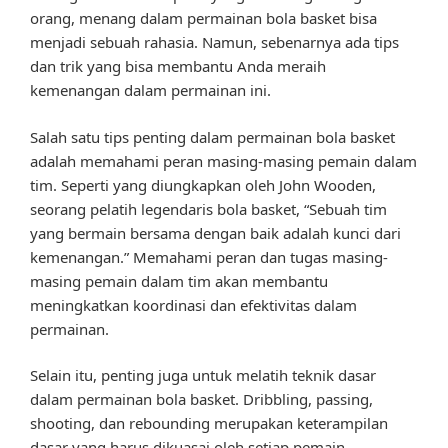
orang, menang dalam permainan bola basket bisa
menjadi sebuah rahasia. Namun, sebenarnya ada tips
dan trik yang bisa membantu Anda meraih
kemenangan dalam permainan ini.
Salah satu tips penting dalam permainan bola basket
adalah memahami peran masing-masing pemain dalam
tim. Seperti yang diungkapkan oleh John Wooden,
seorang pelatih legendaris bola basket, “Sebuah tim
yang bermain bersama dengan baik adalah kunci dari
kemenangan.” Memahami peran dan tugas masing-
masing pemain dalam tim akan membantu
meningkatkan koordinasi dan efektivitas dalam
permainan.
Selain itu, penting juga untuk melatih teknik dasar
dalam permainan bola basket. Dribbling, passing,
shooting, dan rebounding merupakan keterampilan
dasar yang harus dikuasai oleh setiap pemain.