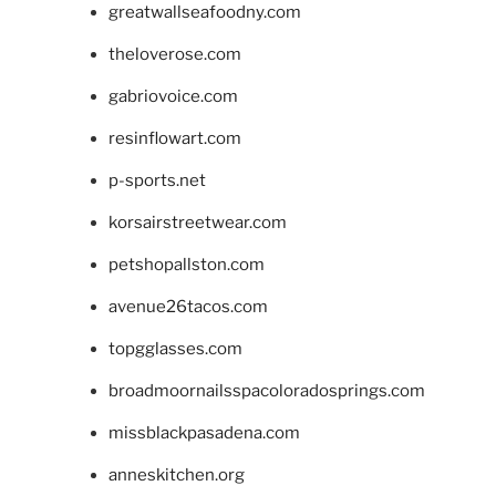
greatwallseafoodny.com
theloverose.com
gabriovoice.com
resinflowart.com
p-sports.net
korsairstreetwear.com
petshopallston.com
avenue26tacos.com
topgglasses.com
broadmoornailsspacoloradosprings.com
missblackpasadena.com
anneskitchen.org