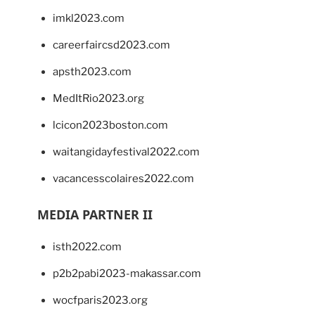
imkl2023.com
careerfaircsd2023.com
apsth2023.com
MedItRio2023.org
lcicon2023boston.com
waitangidayfestival2022.com
vacancesscolaires2022.com
MEDIA PARTNER II
isth2022.com
p2b2pabi2023-makassar.com
wocfparis2023.org