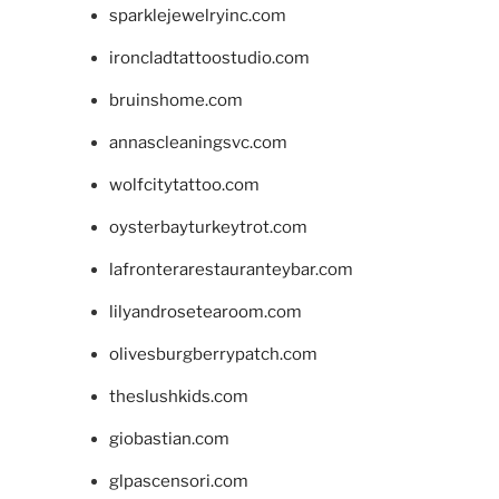
sparklejewelryinc.com
ironcladtattoostudio.com
bruinshome.com
annascleaningsvc.com
wolfcitytattoo.com
oysterbayturkeytrot.com
lafronterarestauranteybar.com
lilyandrosetearoom.com
olivesburgberrypatch.com
theslushkids.com
giobastian.com
glpascensori.com