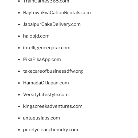
TrainGames365.com
BaytownEvaCationRentals.com
JabalpurCakeDelivery.com
halobjd.com
intelligenceqatar.com
PikaPikaApp.com
takecareofbusinessdfw.org
HamadaOfJapan.com
VersifyLifestyle.com
kingscreekadventures.com
antaeuslabs.com
purelycleanchemdry.com