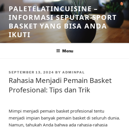
Skip
PALETELATINCUISINE –
to
INFORMASI SEPUTAR SPORT
content
BASKET YANG BISA ANDA
IKUTI
Menu
POSTED
SEPTEMBER 13, 2024
BY
ADMINPAL
ON
Rahasia Menjadi Pemain Basket
Profesional: Tips dan Trik
Mimpi menjadi pemain basket profesional tentu
menjadi impian banyak pemain basket di seluruh dunia.
Namun, tahukah Anda bahwa ada rahasia-rahasia