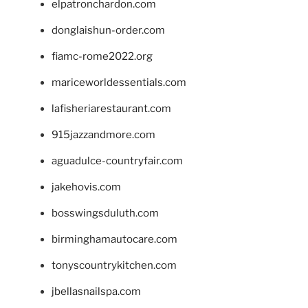
elpatronchardon.com
donglaishun-order.com
fiamc-rome2022.org
mariceworldessentials.com
lafisheriarestaurant.com
915jazzandmore.com
aguadulce-countryfair.com
jakehovis.com
bosswingsduluth.com
birminghamautocare.com
tonyscountrykitchen.com
jbellasnailspa.com