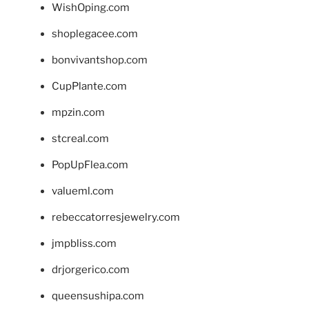
WishOping.com
shoplegacee.com
bonvivantshop.com
CupPlante.com
mpzin.com
stcreal.com
PopUpFlea.com
valueml.com
rebeccatorresjewelry.com
jmpbliss.com
drjorgerico.com
queensushipa.com