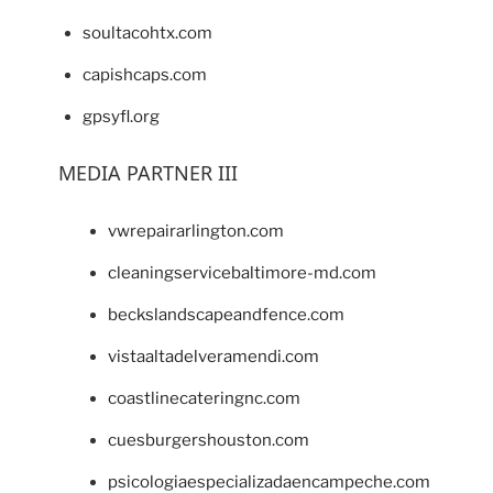
soultacohtx.com
capishcaps.com
gpsyfl.org
MEDIA PARTNER III
vwrepairarlington.com
cleaningservicebaltimore-md.com
beckslandscapeandfence.com
vistaaltadelveramendi.com
coastlinecateringnc.com
cuesburgershouston.com
psicologiaespecializadaencampeche.com