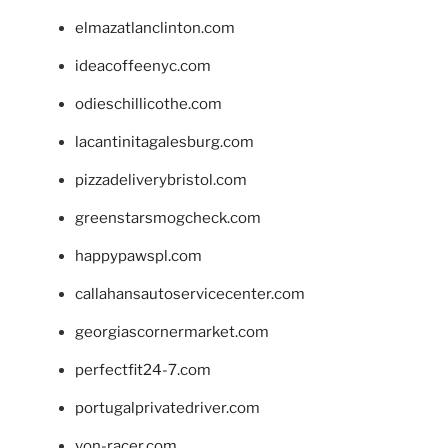
elmazatlanclinton.com
ideacoffeenyc.com
odieschillicothe.com
lacantinitagalesburg.com
pizzadeliverybristol.com
greenstarsmogcheck.com
happypawspl.com
callahansautoservicecenter.com
georgiascornermarket.com
perfectfit24-7.com
portugalprivatedriver.com
von-racer.com