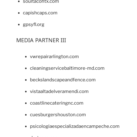
soultacohtx.com
capishcaps.com
gpsyfl.org
MEDIA PARTNER III
vwrepairarlington.com
cleaningservicebaltimore-md.com
beckslandscapeandfence.com
vistaaltadelveramendi.com
coastlinecateringnc.com
cuesburgershouston.com
psicologiaespecializadaencampeche.com