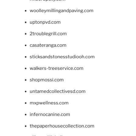
woolleymillingandpaving.com
uptonpvd.com
2troublegrill.com
casateranga.com
sticksandstonesstudiooh.com
walkers-treeservice.com
shopmossi.com
untamedcollectivesd.com
mxpwellness.com
infernocanine.com
thepaperhousecollection.com