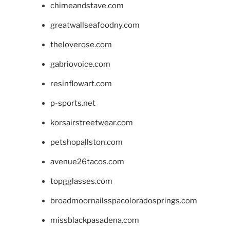
chimeandstave.com
greatwallseafoodny.com
theloverose.com
gabriovoice.com
resinflowart.com
p-sports.net
korsairstreetwear.com
petshopallston.com
avenue26tacos.com
topgglasses.com
broadmoornailsspacoloradosprings.com
missblackpasadena.com