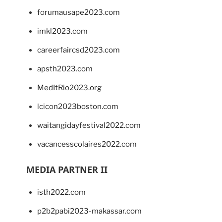
forumausape2023.com
imkl2023.com
careerfaircsd2023.com
apsth2023.com
MedItRio2023.org
lcicon2023boston.com
waitangidayfestival2022.com
vacancesscolaires2022.com
MEDIA PARTNER II
isth2022.com
p2b2pabi2023-makassar.com