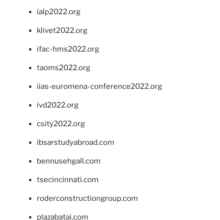
ialp2022.org
klivet2022.org
ifac-hms2022.org
taoms2022.org
iias-euromena-conference2022.org
ivd2022.org
csity2022.org
ibsarstudyabroad.com
bennusehgall.com
tsecincinnati.com
roderconstructiongroup.com
plazabatai.com