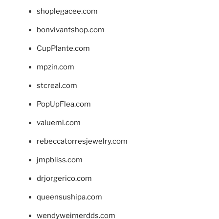
shoplegacee.com
bonvivantshop.com
CupPlante.com
mpzin.com
stcreal.com
PopUpFlea.com
valueml.com
rebeccatorresjewelry.com
jmpbliss.com
drjorgerico.com
queensushipa.com
wendyweimerdds.com