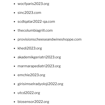
wocfparis2023.org
sinc2023.com
scdlqatar2022-qa.com
thecolumbiagrill.com
provisionscheeseandwineshoppe.com
khedi2023.org
akademikgeriatri2023.org
marmarapediatri2023.org
emchie2023.org
girisimselradyoloji2022.org
utcd2022.org
biosensor2022.org