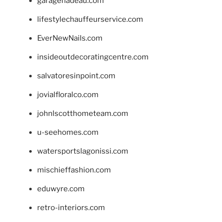
garagenadeau.com
lifestylechauffeurservice.com
EverNewNails.com
insideoutdecoratingcentre.com
salvatoresinpoint.com
jovialfloralco.com
johnlscotthometeam.com
u-seehomes.com
watersportslagonissi.com
mischieffashion.com
eduwyre.com
retro-interiors.com