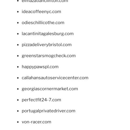
elmazatlanclinton.com
ideacoffeenyc.com
odieschillicothe.com
lacantinitagalesburg.com
pizzadeliverybristol.com
greenstarsmogcheck.com
happypawspl.com
callahansautoservicecenter.com
georgiascornermarket.com
perfectfit24-7.com
portugalprivatedriver.com
von-racer.com