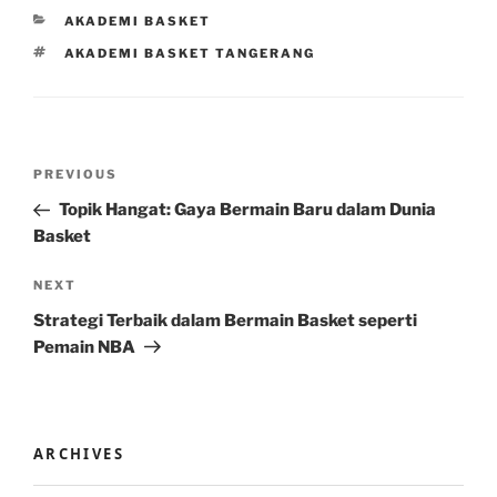
CATEGORIES
AKADEMI BASKET
TAGS
AKADEMI BASKET TANGERANG
Post
Previous
PREVIOUS
navigation
Post
Topik Hangat: Gaya Bermain Baru dalam Dunia
Basket
Next
NEXT
Post
Strategi Terbaik dalam Bermain Basket seperti
Pemain NBA
ARCHIVES