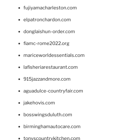
fujiyamacharleston.com
elpatronchardon.com
donglaishun-order.com
fiamc-rome2022.org
mariceworldessentials.com
lafisheriarestaurant.com
915jazzandmore.com
aguadulce-countryfair.com
jakehovis.com
bosswingsduluth.com
birminghamautocare.com
tonyscountrykitchen.com