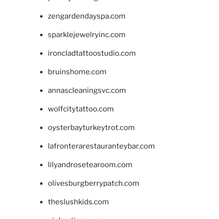
zengardendayspa.com
sparklejewelryinc.com
ironcladtattoostudio.com
bruinshome.com
annascleaningsvc.com
wolfcitytattoo.com
oysterbayturkeytrot.com
lafronterarestauranteybar.com
lilyandrosetearoom.com
olivesburgberrypatch.com
theslushkids.com