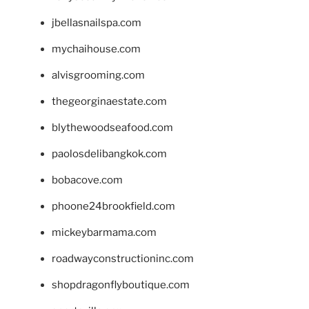
jbellasnailspa.com
mychaihouse.com
alvisgrooming.com
thegeorginaestate.com
blythewoodseafood.com
paolosdelibangkok.com
bobacove.com
phoone24brookfield.com
mickeybarmama.com
roadwayconstructioninc.com
shopdragonflyboutique.com