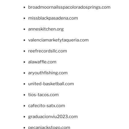
broadmoornailsspacoloradosprings.com
missblackpasadena.com
anneskitchen.org
valenciamarketytaqueria.com
reefrecordsllc.com
alawaffle.com
aryouthfishing.com
united-basketball.com
tios-tacos.com
cafecito-satx.com
graduacionviu2023.com
pecanjackstogo.com