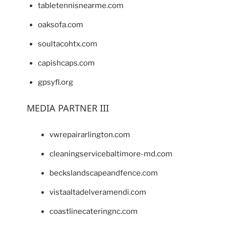
tabletennisnearme.com
oaksofa.com
soultacohtx.com
capishcaps.com
gpsyfl.org
MEDIA PARTNER III
vwrepairarlington.com
cleaningservicebaltimore-md.com
beckslandscapeandfence.com
vistaaltadelveramendi.com
coastlinecateringnc.com