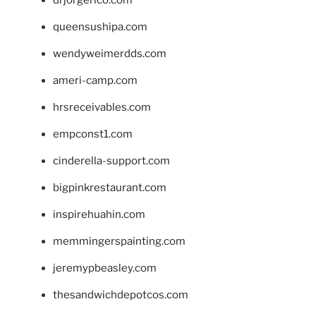
queensushipa.com
wendyweimerdds.com
ameri-camp.com
hrsreceivables.com
empconst1.com
cinderella-support.com
bigpinkrestaurant.com
inspirehuahin.com
memmingerspainting.com
jeremypbeasley.com
thesandwichdepotcos.com