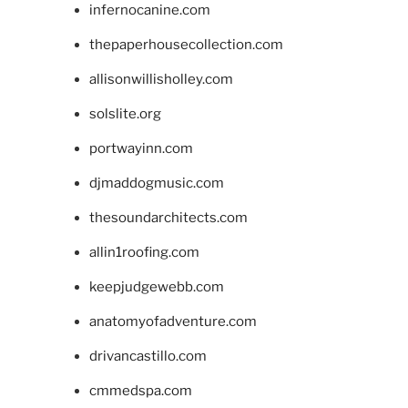
infernocanine.com
thepaperhousecollection.com
allisonwillisholley.com
solslite.org
portwayinn.com
djmaddogmusic.com
thesoundarchitects.com
allin1roofing.com
keepjudgewebb.com
anatomyofadventure.com
drivancastillo.com
cmmedspa.com