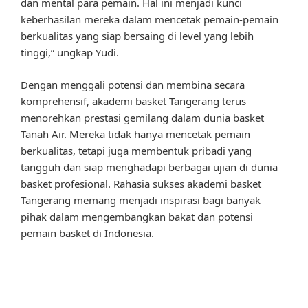
dan mental para pemain. Hal ini menjadi kunci
keberhasilan mereka dalam mencetak pemain-pemain
berkualitas yang siap bersaing di level yang lebih
tinggi,” ungkap Yudi.
Dengan menggali potensi dan membina secara
komprehensif, akademi basket Tangerang terus
menorehkan prestasi gemilang dalam dunia basket
Tanah Air. Mereka tidak hanya mencetak pemain
berkualitas, tetapi juga membentuk pribadi yang
tangguh dan siap menghadapi berbagai ujian di dunia
basket profesional. Rahasia sukses akademi basket
Tangerang memang menjadi inspirasi bagi banyak
pihak dalam mengembangkan bakat dan potensi
pemain basket di Indonesia.