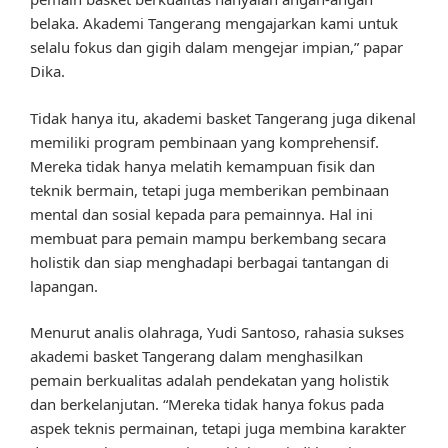
belaka. Akademi Tangerang mengajarkan kami untuk
selalu fokus dan gigih dalam mengejar impian,” papar
Dika.
Tidak hanya itu, akademi basket Tangerang juga dikenal
memiliki program pembinaan yang komprehensif.
Mereka tidak hanya melatih kemampuan fisik dan
teknik bermain, tetapi juga memberikan pembinaan
mental dan sosial kepada para pemainnya. Hal ini
membuat para pemain mampu berkembang secara
holistik dan siap menghadapi berbagai tantangan di
lapangan.
Menurut analis olahraga, Yudi Santoso, rahasia sukses
akademi basket Tangerang dalam menghasilkan
pemain berkualitas adalah pendekatan yang holistik
dan berkelanjutan. “Mereka tidak hanya fokus pada
aspek teknis permainan, tetapi juga membina karakter