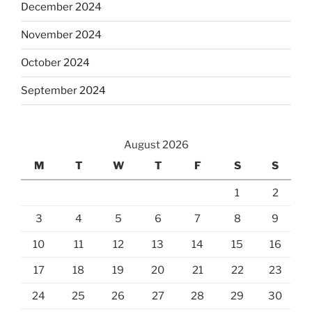
December 2024
November 2024
October 2024
September 2024
August 2026
M
T
W
T
F
S
S
1
2
3
4
5
6
7
8
9
10
11
12
13
14
15
16
17
18
19
20
21
22
23
24
25
26
27
28
29
30