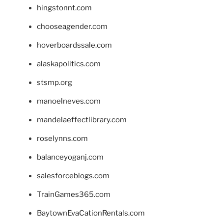
hingstonnt.com
chooseagender.com
hoverboardssale.com
alaskapolitics.com
stsmp.org
manoelneves.com
mandelaeffectlibrary.com
roselynns.com
balanceyoganj.com
salesforceblogs.com
TrainGames365.com
BaytownEvaCationRentals.com