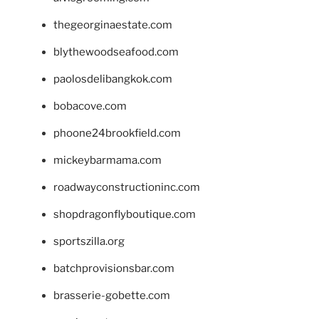
thegeorginaestate.com
blythewoodseafood.com
paolosdelibangkok.com
bobacove.com
phoone24brookfield.com
mickeybarmama.com
roadwayconstructioninc.com
shopdragonflyboutique.com
sportszilla.org
batchprovisionsbar.com
brasserie-gobette.com