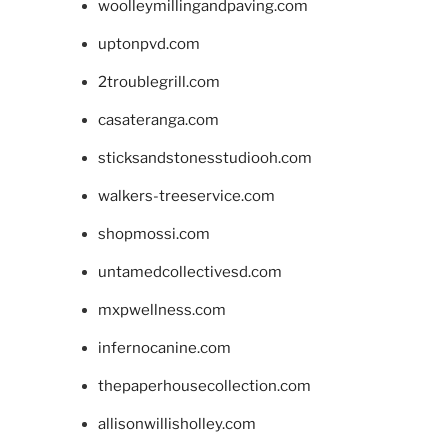
woolleymillingandpaving.com
uptonpvd.com
2troublegrill.com
casateranga.com
sticksandstonesstudiooh.com
walkers-treeservice.com
shopmossi.com
untamedcollectivesd.com
mxpwellness.com
infernocanine.com
thepaperhousecollection.com
allisonwillisholley.com