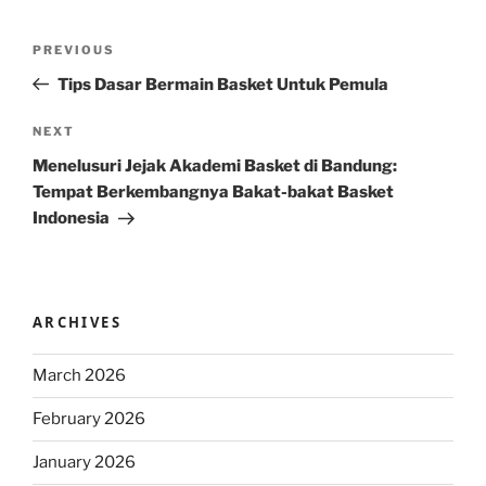
Post
Previous
PREVIOUS
navigation
Post
Tips Dasar Bermain Basket Untuk Pemula
Next
NEXT
Post
Menelusuri Jejak Akademi Basket di Bandung:
Tempat Berkembangnya Bakat-bakat Basket
Indonesia
ARCHIVES
March 2026
February 2026
January 2026