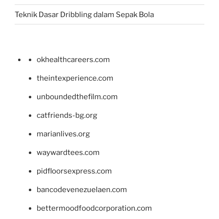
Teknik Dasar Dribbling dalam Sepak Bola
okhealthcareers.com
theintexperience.com
unboundedthefilm.com
catfriends-bg.org
marianlives.org
waywardtees.com
pidfloorsexpress.com
bancodevenezuelaen.com
bettermoodfoodcorporation.com