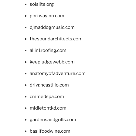
solslite.org
portwayinn.com
djmaddogmusic.com
thesoundarchitects.com
allin1roofing.com
keepjudgewebb.com
anatomyofadventure.com
drivancastillo.com
cmmedspa.com
midletontkd.com
gardensandgrills.com
basilfoodwine.com