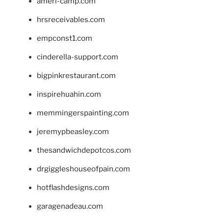
ameri-camp.com
hrsreceivables.com
empconst1.com
cinderella-support.com
bigpinkrestaurant.com
inspirehuahin.com
memmingerspainting.com
jeremypbeasley.com
thesandwichdepotcos.com
drgiggleshouseofpain.com
hotflashdesigns.com
garagenadeau.com