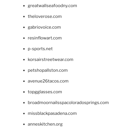
greatwallseafoodny.com
theloverose.com
gabriovoice.com
resinflowart.com
p-sports.net
korsairstreetwear.com
petshopallston.com
avenue26tacos.com
topgglasses.com
broadmoornailsspacoloradosprings.com
missblackpasadena.com
anneskitchen.org