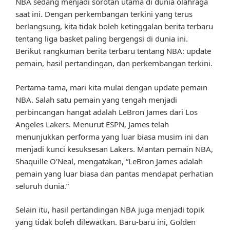
NBA sedang menjadi sorotan utama di dunia olahraga
saat ini. Dengan perkembangan terkini yang terus
berlangsung, kita tidak boleh ketinggalan berita terbaru
tentang liga basket paling bergengsi di dunia ini.
Berikut rangkuman berita terbaru tentang NBA: update
pemain, hasil pertandingan, dan perkembangan terkini.
Pertama-tama, mari kita mulai dengan update pemain
NBA. Salah satu pemain yang tengah menjadi
perbincangan hangat adalah LeBron James dari Los
Angeles Lakers. Menurut ESPN, James telah
menunjukkan performa yang luar biasa musim ini dan
menjadi kunci kesuksesan Lakers. Mantan pemain NBA,
Shaquille O’Neal, mengatakan, “LeBron James adalah
pemain yang luar biasa dan pantas mendapat perhatian
seluruh dunia.”
Selain itu, hasil pertandingan NBA juga menjadi topik
yang tidak boleh dilewatkan. Baru-baru ini, Golden