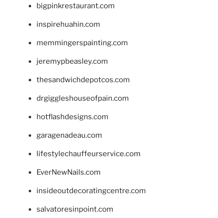
bigpinkrestaurant.com
inspirehuahin.com
memmingerspainting.com
jeremypbeasley.com
thesandwichdepotcos.com
drgiggleshouseofpain.com
hotflashdesigns.com
garagenadeau.com
lifestylechauffeurservice.com
EverNewNails.com
insideoutdecoratingcentre.com
salvatoresinpoint.com