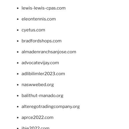
lewis-lewis-cpas.com
eleontennis.com
cyetus.com
bradfordshops.com
almadenranchsanjose.com
advocatevijay.com
adlibilimler2023.com
naswwebed.org
balithut-manado.org
alteregotradingcompany.org
aprce2022.com
ibie2022.com