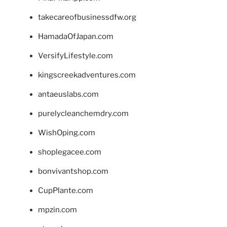
takecareofbusinessdfw.org
HamadaOfJapan.com
VersifyLifestyle.com
kingscreekadventures.com
antaeuslabs.com
purelycleanchemdry.com
WishOping.com
shoplegacee.com
bonvivantshop.com
CupPlante.com
mpzin.com