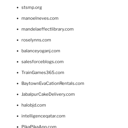
stsmp.org
manoelneves.com
mandelaeffectlibrary.com
roselynns.com
balanceyoganj.com
salesforceblogs.com
TrainGames365.com
BaytownEvaCationRentals.com
JabalpurCakeDelivery.com
halobjd.com
intelligenceqatar.com
PikaPikaApp.com