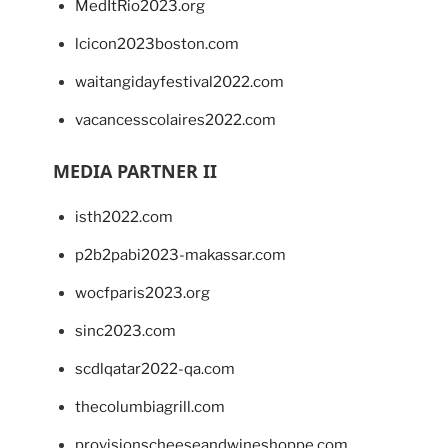
MedItRio2023.org
lcicon2023boston.com
waitangidayfestival2022.com
vacancesscolaires2022.com
MEDIA PARTNER II
isth2022.com
p2b2pabi2023-makassar.com
wocfparis2023.org
sinc2023.com
scdlqatar2022-qa.com
thecolumbiagrill.com
provisionscheeseandwineshoppe.com