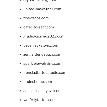
united-basketball.com
tios-tacos.com
cafecito-satx.com
graduacionviu2023.com
pecanjackstogo.com
zengardendayspa.com
sparklejewelryinc.com
ironcladtattoostudio.com
bruinshome.com
annascleaningsvc.com
wolfcitytattoo.com