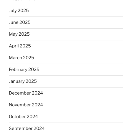
July 2025
June 2025
May 2025
April 2025
March 2025
February 2025
January 2025
December 2024
November 2024
October 2024
September 2024