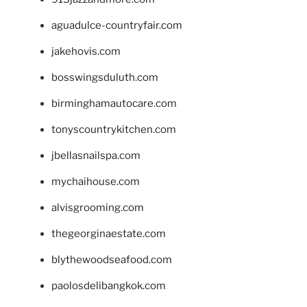
aguadulce-countryfair.com
jakehovis.com
bosswingsduluth.com
birminghamautocare.com
tonyscountrykitchen.com
jbellasnailspa.com
mychaihouse.com
alvisgrooming.com
thegeorginaestate.com
blythewoodseafood.com
paolosdelibangkok.com