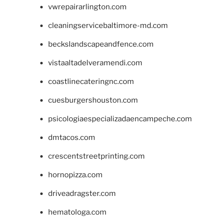
vwrepairarlington.com
cleaningservicebaltimore-md.com
beckslandscapeandfence.com
vistaaltadelveramendi.com
coastlinecateringnc.com
cuesburgershouston.com
psicologiaespecializadaencampeche.com
dmtacos.com
crescentstreetprinting.com
hornopizza.com
driveadragster.com
hematologa.com