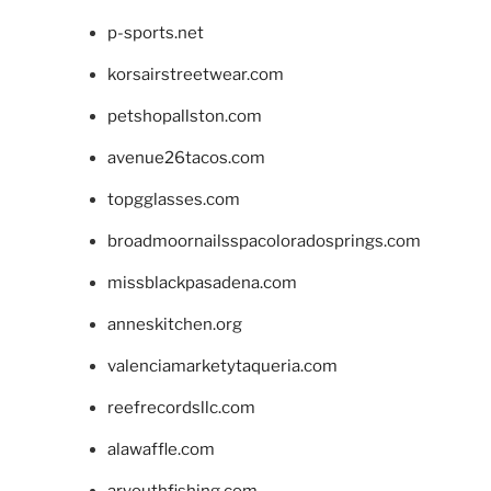
p-sports.net
korsairstreetwear.com
petshopallston.com
avenue26tacos.com
topgglasses.com
broadmoornailsspacoloradosprings.com
missblackpasadena.com
anneskitchen.org
valenciamarketytaqueria.com
reefrecordsllc.com
alawaffle.com
aryouthfishing.com