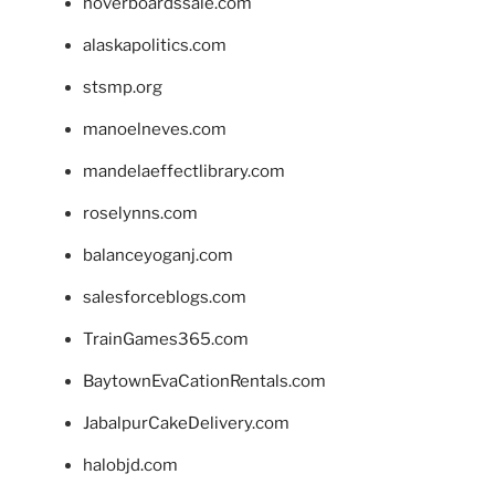
hoverboardssale.com
alaskapolitics.com
stsmp.org
manoelneves.com
mandelaeffectlibrary.com
roselynns.com
balanceyoganj.com
salesforceblogs.com
TrainGames365.com
BaytownEvaCationRentals.com
JabalpurCakeDelivery.com
halobjd.com