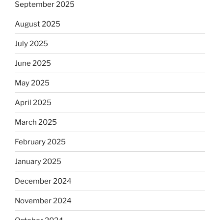
September 2025
August 2025
July 2025
June 2025
May 2025
April 2025
March 2025
February 2025
January 2025
December 2024
November 2024