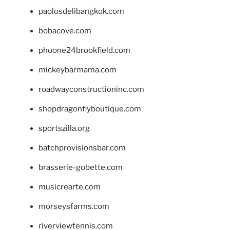
paolosdelibangkok.com
bobacove.com
phoone24brookfield.com
mickeybarmama.com
roadwayconstructioninc.com
shopdragonflyboutique.com
sportszilla.org
batchprovisionsbar.com
brasserie-gobette.com
musicrearte.com
morseysfarms.com
riverviewtennis.com