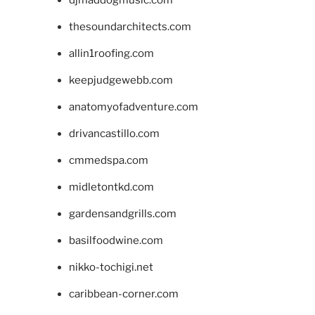
djmaddogmusic.com
thesoundarchitects.com
allin1roofing.com
keepjudgewebb.com
anatomyofadventure.com
drivancastillo.com
cmmedspa.com
midletontkd.com
gardensandgrills.com
basilfoodwine.com
nikko-tochigi.net
caribbean-corner.com