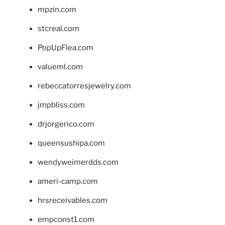
mpzin.com
stcreal.com
PopUpFlea.com
valueml.com
rebeccatorresjewelry.com
jmpbliss.com
drjorgerico.com
queensushipa.com
wendyweimerdds.com
ameri-camp.com
hrsreceivables.com
empconst1.com