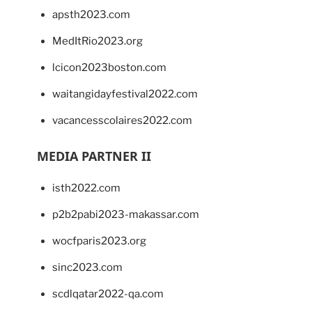
apsth2023.com
MedItRio2023.org
lcicon2023boston.com
waitangidayfestival2022.com
vacancesscolaires2022.com
MEDIA PARTNER II
isth2022.com
p2b2pabi2023-makassar.com
wocfparis2023.org
sinc2023.com
scdlqatar2022-qa.com