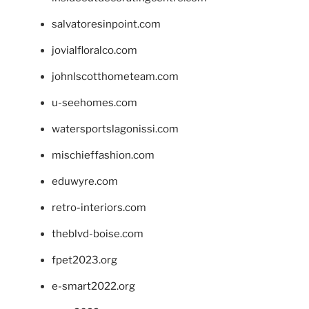
salvatoresinpoint.com
jovialfloralco.com
johnlscotthometeam.com
u-seehomes.com
watersportslagonissi.com
mischieffashion.com
eduwyre.com
retro-interiors.com
theblvd-boise.com
fpet2023.org
e-smart2022.org