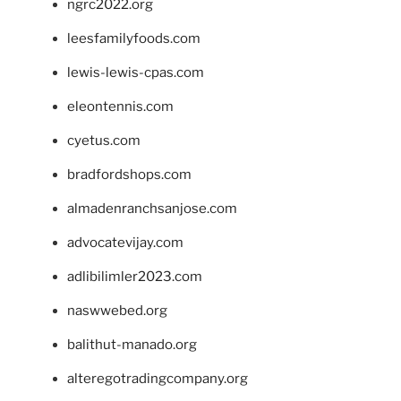
ngrc2022.org
leesfamilyfoods.com
lewis-lewis-cpas.com
eleontennis.com
cyetus.com
bradfordshops.com
almadenranchsanjose.com
advocatevijay.com
adlibilimler2023.com
naswwebed.org
balithut-manado.org
alteregotradingcompany.org