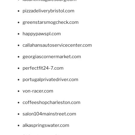
pizzadeliverybristol.com
greenstarsmogcheck.com
happypawspl.com
callahansautoservicecenter.com
georgiascornermarket.com
perfectfit24-7.com
portugalprivatedriver.com
von-racer.com
coffeeshopcharleston.com
salon104mainstreet.com
alkaspringswater.com