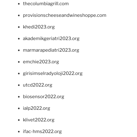
thecolumbiagrill.com
provisionscheeseandwineshoppe.com
khedi2023.org
akademikgeriatri2023.org
marmarapediatri2023.org
emchie2023.org
girisimselradyoloji2022.org
utcd2022.org
biosensor2022.org
ialp2022.org
klivet2022.org
ifac-hms2022.org