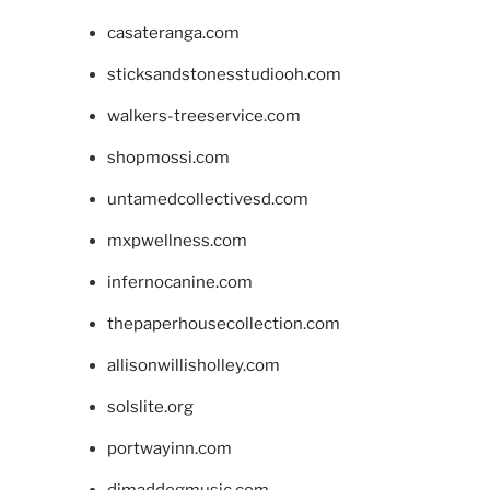
casateranga.com
sticksandstonesstudiooh.com
walkers-treeservice.com
shopmossi.com
untamedcollectivesd.com
mxpwellness.com
infernocanine.com
thepaperhousecollection.com
allisonwillisholley.com
solslite.org
portwayinn.com