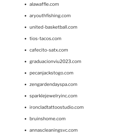
alawaffle.com
aryouthfishing.com
united-basketball.com
tios-tacos.com
cafecito-satx.com
graduacionviu2023.com
pecanjackstogo.com
zengardendayspa.com
sparklejewelryinc.com
ironcladtattoostudio.com
bruinshome.com
annascleaningsvc.com