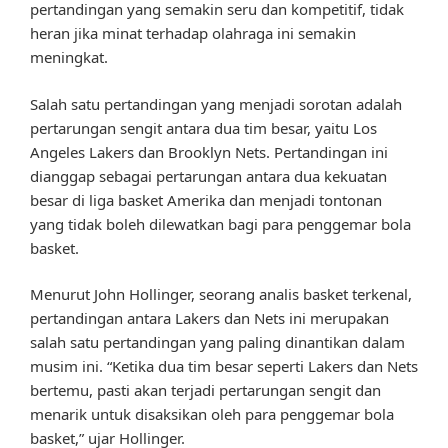
pertandingan yang semakin seru dan kompetitif, tidak
heran jika minat terhadap olahraga ini semakin
meningkat.
Salah satu pertandingan yang menjadi sorotan adalah
pertarungan sengit antara dua tim besar, yaitu Los
Angeles Lakers dan Brooklyn Nets. Pertandingan ini
dianggap sebagai pertarungan antara dua kekuatan
besar di liga basket Amerika dan menjadi tontonan
yang tidak boleh dilewatkan bagi para penggemar bola
basket.
Menurut John Hollinger, seorang analis basket terkenal,
pertandingan antara Lakers dan Nets ini merupakan
salah satu pertandingan yang paling dinantikan dalam
musim ini. “Ketika dua tim besar seperti Lakers dan Nets
bertemu, pasti akan terjadi pertarungan sengit dan
menarik untuk disaksikan oleh para penggemar bola
basket,” ujar Hollinger.