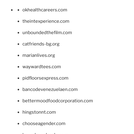
okhealthcareers.com
theintexperience.com
unboundedthefilm.com
catfriends-bg.org
marianlives.org
waywardtees.com
pidfloorsexpress.com
bancodevenezuelaen.com
bettermoodfoodcorporation.com
hingstonnt.com
chooseagender.com