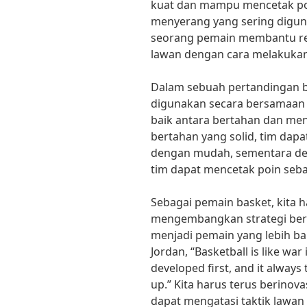
kuat dan mampu mencetak poin
menyerang yang sering diguna
seorang pemain membantu re
lawan dengan cara melakukan
Dalam sebuah pertandingan ba
digunakan secara bersamaan
baik antara bertahan dan me
bertahan yang solid, tim da
dengan mudah, sementara den
tim dapat mencetak poin seb
Sebagai pemain basket, kita h
mengembangkan strategi bert
menjadi pemain yang lebih bai
Jordan, “Basketball is like wa
developed first, and it always
up.” Kita harus terus berinova
dapat mengatasi taktik lawa