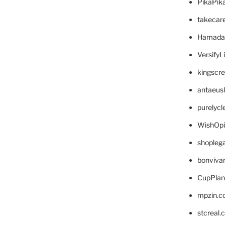
PikaPik
takecar
Hamada
VersifyL
kingscr
antaeus
purelyc
WishOp
shopleg
bonviva
CupPlan
mpzin.c
stcreal.