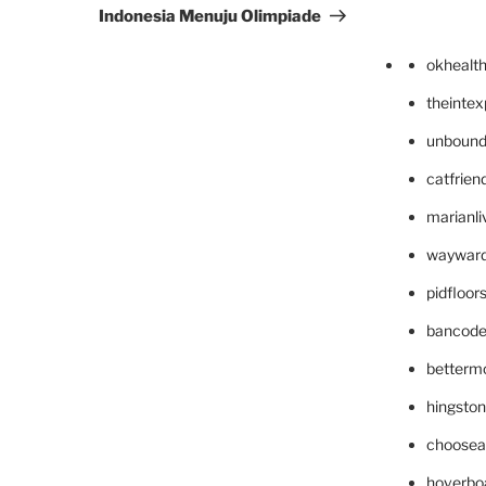
Indonesia Menuju Olimpiade
okhealt
theinte
unbound
catfrien
marianli
wayward
pidfloo
bancode
betterm
hingsto
choosea
hoverbo