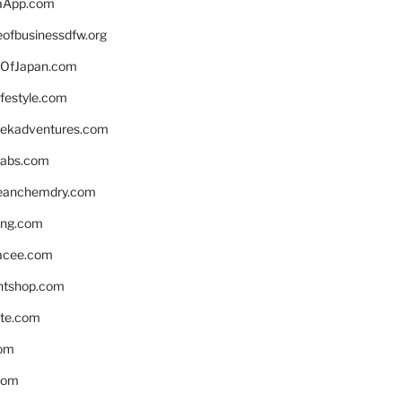
aApp.com
eofbusinessdfw.org
OfJapan.com
ifestyle.com
eekadventures.com
labs.com
leanchemdry.com
ing.com
acee.com
ntshop.com
te.com
om
com