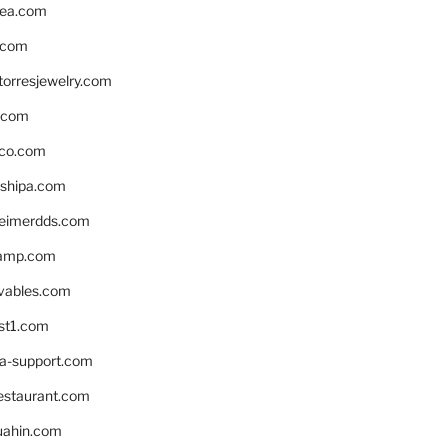
ea.com
.com
torresjewelry.com
s.com
ico.com
shipa.com
eimerdds.com
camp.com
ivables.com
st1.com
la-support.com
estaurant.com
uahin.com