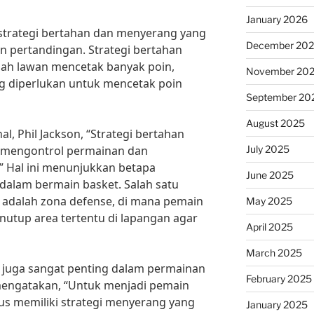
January 2026
trategi bertahan dan menyerang yang
December 20
 pertandingan. Strategi bertahan
ah lawan mencetak banyak poin,
November 20
g diperlukan untuk mencetak poin
September 20
August 2025
l, Phil Jackson, “Strategi bertahan
July 2025
k mengontrol permainan dan
 Hal ini menunjukkan betapa
June 2025
 dalam bermain basket. Salah satu
f adalah zona defense, di mana pemain
May 2025
utup area tertentu di lapangan agar
April 2025
March 2025
ng juga sangat penting dalam permainan
February 2025
mengatakan, “Untuk menjadi pemain
us memiliki strategi menyerang yang
January 2025