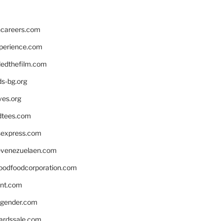
hcareers.com
xperience.com
edthefilm.com
ds-bg.org
ves.org
tees.com
rsexpress.com
venezuelaen.com
oodfoodcorporation.com
nnt.com
gender.com
ardssale.com