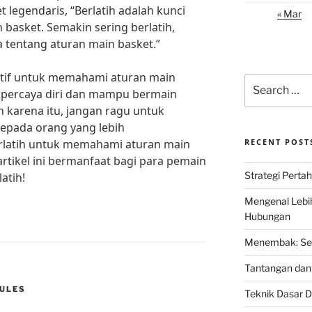
 legendaris, “Berlatih adalah kunci
« Mar
asket. Semakin sering berlatih,
 tentang aturan main basket.”
ktif untuk memahami aturan main
Search
 percaya diri dan mampu bermain
for:
h karena itu, jangan ragu untuk
kepada orang yang lebih
rlatih untuk memahami aturan main
RECENT POST
rtikel ini bermanfaat bagi para pemain
Strategi Perta
atih!
Mengenal Lebi
Hubungan
Menembak: Seni
Tantangan dan 
RULES
Teknik Dasar D