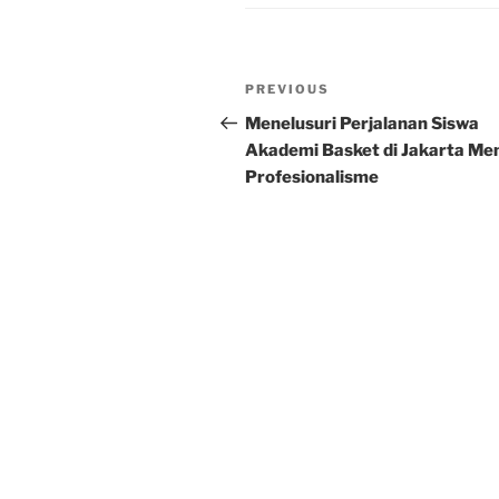
Post
Previous
PREVIOUS
navigation
Post
Menelusuri Perjalanan Siswa
Akademi Basket di Jakarta Me
Profesionalisme