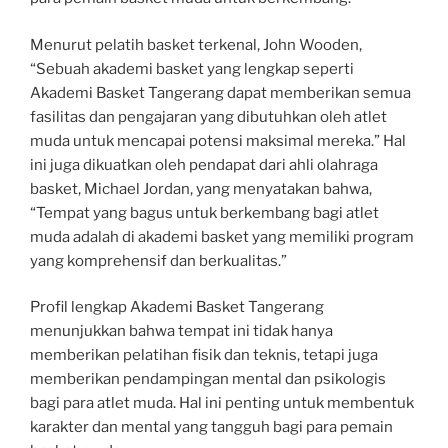
Menurut pelatih basket terkenal, John Wooden,
“Sebuah akademi basket yang lengkap seperti
Akademi Basket Tangerang dapat memberikan semua
fasilitas dan pengajaran yang dibutuhkan oleh atlet
muda untuk mencapai potensi maksimal mereka.” Hal
ini juga dikuatkan oleh pendapat dari ahli olahraga
basket, Michael Jordan, yang menyatakan bahwa,
“Tempat yang bagus untuk berkembang bagi atlet
muda adalah di akademi basket yang memiliki program
yang komprehensif dan berkualitas.”
Profil lengkap Akademi Basket Tangerang
menunjukkan bahwa tempat ini tidak hanya
memberikan pelatihan fisik dan teknis, tetapi juga
memberikan pendampingan mental dan psikologis
bagi para atlet muda. Hal ini penting untuk membentuk
karakter dan mental yang tangguh bagi para pemain