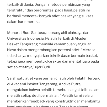
terbaik di dunia. Dengan metode pembinaan yang
terstruktur dan berorientasi pada hasil, pelatih ini
berhasil mencetak banyak atlet basket yang sukses
dalam karir mereka.
Menurut Budi Santoso, seorang ahli olahraga dari
Universitas Indonesia, Pelatih Terbaik di Akademi
Basket Tangerang memiliki kemampuan yang luar
biasa dalam mengembangkan potensi atlet. “Mereka
tidak hanya mengajarkan teknik dasar bermain basket,
tetapi juga membentuk karakter dan mental juara pada
setiap atletnya,” ujar Budi.
Salah satu atlet yang pernah dilatih oleh Pelatih Terbaik
di Akademi Basket Tangerang, Andika Putra,
mengatakan bahwa pelatih tersebut sangat teliti dalam
melatih setiap detil permainan. “Pelatih kami selalu
memberikan feedback yang konstruktif dan membantu
kami untuk terus berkembang. Tanpa bimbingan