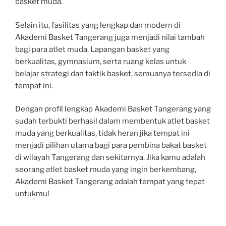
basket muda.
Selain itu, fasilitas yang lengkap dan modern di
Akademi Basket Tangerang juga menjadi nilai tambah
bagi para atlet muda. Lapangan basket yang
berkualitas, gymnasium, serta ruang kelas untuk
belajar strategi dan taktik basket, semuanya tersedia di
tempat ini.
Dengan profil lengkap Akademi Basket Tangerang yang
sudah terbukti berhasil dalam membentuk atlet basket
muda yang berkualitas, tidak heran jika tempat ini
menjadi pilihan utama bagi para pembina bakat basket
di wilayah Tangerang dan sekitarnya. Jika kamu adalah
seorang atlet basket muda yang ingin berkembang,
Akademi Basket Tangerang adalah tempat yang tepat
untukmu!