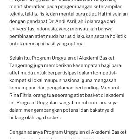
menitikberatkan pada pengembangan keterampilan
teknis, taktis, fisik, dan mental para atlet. Hal ini sejalan
dengan pendapat Dr. Andi Asril, ahli olahraga dari
Universitas Indonesia, yang menyatakan bahwa
pembinaan atlet muda harus dilakukan secara holistik
untuk mencapai hasil yang optimal.
Selain itu, Program Unggulan di Akademi Basket
Tangerang juga memberikan kesempatan bagi para
atlet muda untuk berpartisipasi dalam kompetisi-
kompetisi lokal maupun nasional guna mengasah
kemampuan dan pengalaman bertanding. Menurut
Rina Fitria, orang tua seorang atlet basket di akademi
ini, Program Unggulan sangat membantu anaknya
dalam mengembangkan potensi dan bakatnya di
bidang olahraga basket.
Dengan adanya Program Unggulan di Akademi Basket