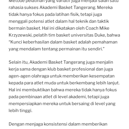
Metode pelatihan yang variatif juga menjadi salah satu
rahasia sukses Akademi Basket Tangerang. Mereka
tidak hanya fokus pada latihan fisik, tetapi juga
menggali potensi atlet dalam hal teknik dan taktik
bermain basket. Hal ini dikatakan oleh Coach Mike
Krzyzewski, pelatih tim basket universitas Duke, bahwa
“Kunci keberhasilan dalam basket adalah pemahaman
yang mendalam tentang permainan itu sendiri.”
Selain itu, Akademi Basket Tangerang juga menjalin
kerja sama dengan klub basket profesional dan juga
agen-agen olahraga untuk memberikan kesempatan
kepada para atlet muda untuk berkembang lebih lanjut.
Hal ini membuktikan bahwa mereka tidak hanya fokus
pada pembinaan atlet di level akademi, tetapi juga
mempersiapkan mereka untuk bersaing di level yang
lebih tinggi.
Dengan menjaga konsistensi dalam memberikan