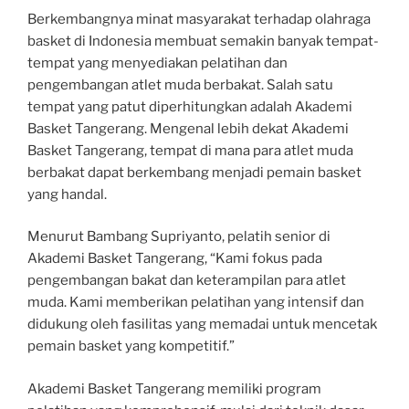
Berkembangnya minat masyarakat terhadap olahraga
basket di Indonesia membuat semakin banyak tempat-
tempat yang menyediakan pelatihan dan
pengembangan atlet muda berbakat. Salah satu
tempat yang patut diperhitungkan adalah Akademi
Basket Tangerang. Mengenal lebih dekat Akademi
Basket Tangerang, tempat di mana para atlet muda
berbakat dapat berkembang menjadi pemain basket
yang handal.
Menurut Bambang Supriyanto, pelatih senior di
Akademi Basket Tangerang, “Kami fokus pada
pengembangan bakat dan keterampilan para atlet
muda. Kami memberikan pelatihan yang intensif dan
didukung oleh fasilitas yang memadai untuk mencetak
pemain basket yang kompetitif.”
Akademi Basket Tangerang memiliki program