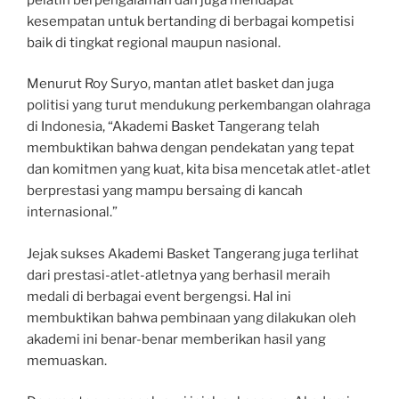
kesempatan untuk bertanding di berbagai kompetisi
baik di tingkat regional maupun nasional.
Menurut Roy Suryo, mantan atlet basket dan juga
politisi yang turut mendukung perkembangan olahraga
di Indonesia, “Akademi Basket Tangerang telah
membuktikan bahwa dengan pendekatan yang tepat
dan komitmen yang kuat, kita bisa mencetak atlet-atlet
berprestasi yang mampu bersaing di kancah
internasional.”
Jejak sukses Akademi Basket Tangerang juga terlihat
dari prestasi-atlet-atletnya yang berhasil meraih
medali di berbagai event bergengsi. Hal ini
membuktikan bahwa pembinaan yang dilakukan oleh
akademi ini benar-benar memberikan hasil yang
memuaskan.