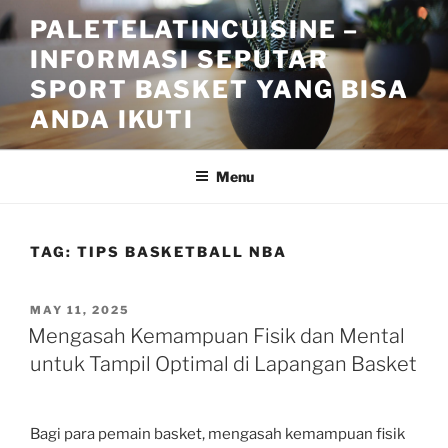
Skip
PALETELATINCUISINE –
to
INFORMASI SEPUTAR
content
SPORT BASKET YANG BISA
ANDA IKUTI
Menu
TAG:
TIPS BASKETBALL NBA
POSTED
MAY 11, 2025
ON
Mengasah Kemampuan Fisik dan Mental
untuk Tampil Optimal di Lapangan Basket
Bagi para pemain basket, mengasah kemampuan fisik