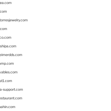
ea.com
.com
torresjewelry.com
s.com
ico.com
shipa.com
eimerdds.com
camp.com
ivables.com
st1.com
la-support.com
estaurant.com
uahin.com