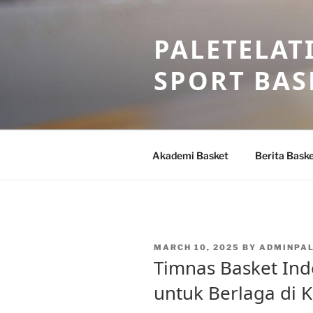
Skip
to
PALETELAT
content
SPORT BAS
Akademi Basket
Berita Bask
POSTED
MARCH 10, 2025
BY
ADMINPA
ON
Timnas Basket Ind
untuk Berlaga di 