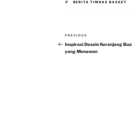
TAGS
BERITA TIMNAS BASKET
Post
Previous
PREVIOUS
navigation
Post
Inspirasi Desain Keranjang Bu
yang Menawan