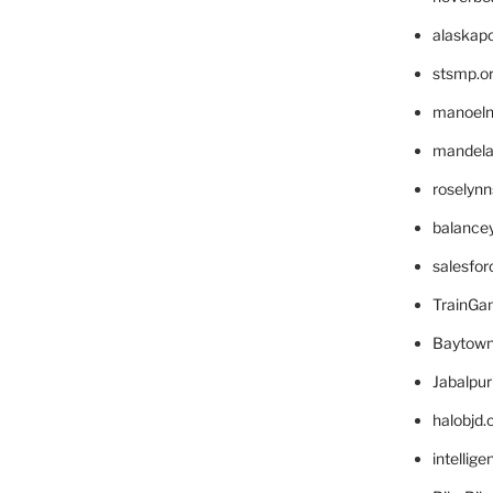
alaskapo
stsmp.o
manoel
mandelae
roselyn
balance
salesfo
TrainG
Baytown
Jabalpu
halobjd
intellig