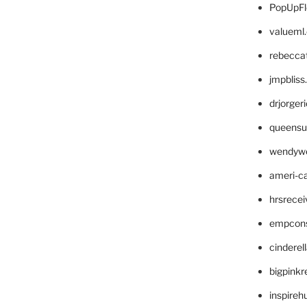
PopUpFl
valueml
rebecca
jmpblis
drjorger
queensu
wendyw
ameri-
hrsrece
empcon
cinderel
bigpinkr
inspireh