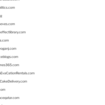
litics.com
rg
neves.com
ffectlibrary.com
ns.com
yoganj.com
rceblogs.com
ames365.com
EvaCationRentals.com
rCakeDelivery.com
.com
enceqatar.com