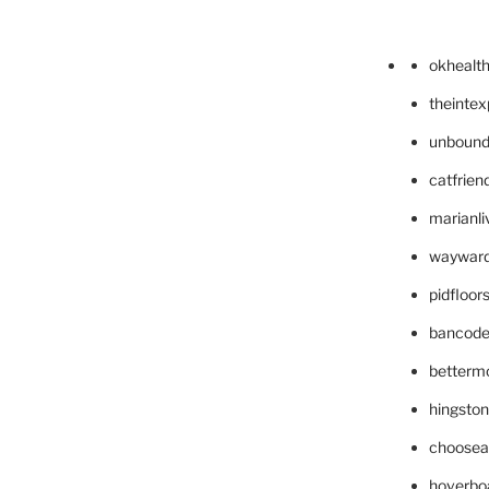
okhealt
theinte
unbound
catfrien
marianli
wayward
pidfloo
bancode
betterm
hingsto
choosea
hoverbo