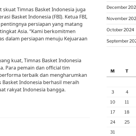
December 20
skuat Timnas Basket Indonesia juga
si Basket Indonesia (FBI). Ketua FBI,
November 20
 pentingnya persiapan yang matang
October 2024
tingkat Asia. “Kami berkomitmen
as dalam persiapan menuju Kejuaraan
September 20
ang kuat, Timnas Basket Indonesia
a. Para pemain dan official tim
M
T
performa terbaik dan mengharumkan
Basket Indonesia berhasil meraih
at rakyat Indonesia bangga.
3
4
10
11
17
18
24
25
31