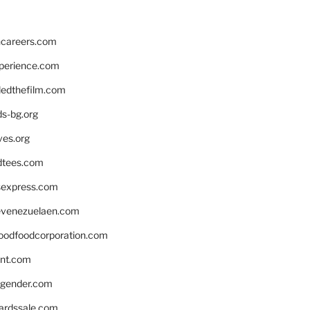
hcareers.com
xperience.com
edthefilm.com
ds-bg.org
ves.org
tees.com
rsexpress.com
venezuelaen.com
oodfoodcorporation.com
nnt.com
gender.com
ardssale.com