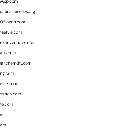
aApp.com
eofbusinessdfw.org
OfJapan.com
ifestyle.com
eekadventures.com
labs.com
leanchemdry.com
ing.com
acee.com
ntshop.com
te.com
om
com