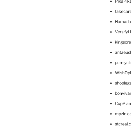
PikaPik
takecar
Hamada
VersifyL
kingscr
antaeus
purelyc
WishOp
shopleg
bonviva
CupPlan
mpzin.c
stcreal.