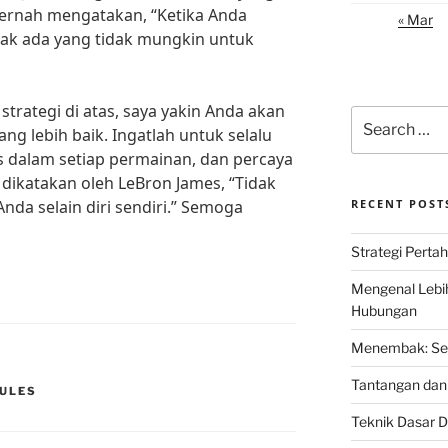
, pernah mengatakan, “Ketika Anda
« Mar
idak ada yang tidak mungkin untuk
trategi di atas, saya yakin Anda akan
Search
ng lebih baik. Ingatlah untuk selalu
for:
us dalam setiap permainan, dan percaya
g dikatakan oleh LeBron James, “Tidak
da selain diri sendiri.” Semoga
RECENT POST
Strategi Perta
Mengenal Lebi
Hubungan
Menembak: Seni
Tantangan dan 
RULES
Teknik Dasar D