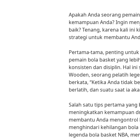
Apakah Anda seorang pemain 
kemampuan Anda? Ingin menja
baik? Tenang, karena kali ini
strategi untuk membantu And
Pertama-tama, penting untu
pemain bola basket yang lebih
konsisten dan disiplin. Hal in
Wooden, seorang pelatih lege
berkata, “Ketika Anda tidak be
berlatih, dan suatu saat ia a
Salah satu tips pertama yang
meningkatkan kemampuan drib
membantu Anda mengontrol b
menghindari kehilangan bola 
legenda bola basket NBA, men