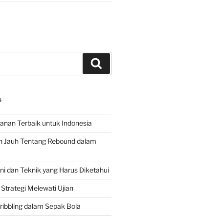
Search
S
hanan Terbaik untuk Indonesia
h Jauh Tentang Rebound dalam
 dan Teknik yang Harus Diketahui
Strategi Melewati Ujian
ribbling dalam Sepak Bola