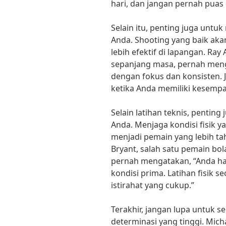
hari, dan jangan pernah puas
Selain itu, penting juga un
Anda. Shooting yang baik ak
lebih efektif di lapangan. Ray 
sepanjang masa, pernah meng
dengan fokus dan konsisten.
ketika Anda memiliki kesempa
Selain latihan teknis, penting
Anda. Menjaga kondisi fisik
menjadi pemain yang lebih ta
Bryant, salah satu pemain bol
pernah mengatakan, “Anda h
kondisi prima. Latihan fisik s
istirahat yang cukup.”
Terakhir, jangan lupa untuk s
determinasi yang tinggi. Mich