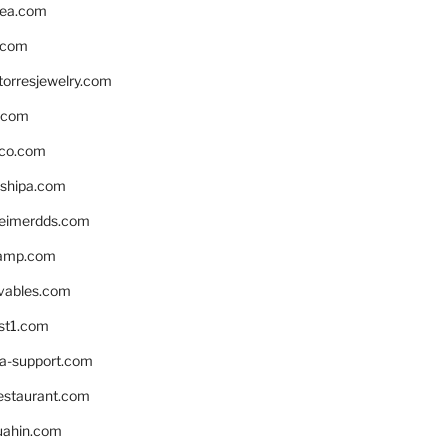
ea.com
.com
torresjewelry.com
s.com
ico.com
shipa.com
eimerdds.com
camp.com
ivables.com
st1.com
la-support.com
estaurant.com
uahin.com