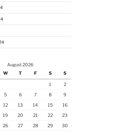
24
24
24
August 2026
W
T
F
S
S
1
2
5
6
7
8
9
12
13
14
15
16
19
20
21
22
23
26
27
28
29
30