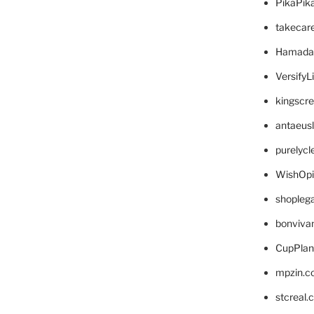
PikaPik
takecar
Hamada
VersifyL
kingscr
antaeus
purelyc
WishOp
shopleg
bonviva
CupPlan
mpzin.c
stcreal.