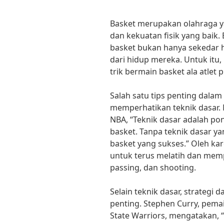
Basket merupakan olahraga y
dan kekuatan fisik yang baik. 
basket bukan hanya sekedar h
dari hidup mereka. Untuk itu,
trik bermain basket ala atlet p
Salah satu tips penting dala
memperhatikan teknik dasar. 
NBA, “Teknik dasar adalah pon
basket. Tanpa teknik dasar yan
basket yang sukses.” Oleh kar
untuk terus melatih dan mempe
passing, dan shooting.
Selain teknik dasar, strategi
penting. Stephen Curry, pemai
State Warriors, mengatakan, 