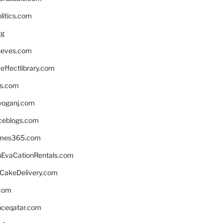
litics.com
rg
neves.com
ffectlibrary.com
ns.com
yoganj.com
rceblogs.com
ames365.com
EvaCationRentals.com
rCakeDelivery.com
.com
enceqatar.com