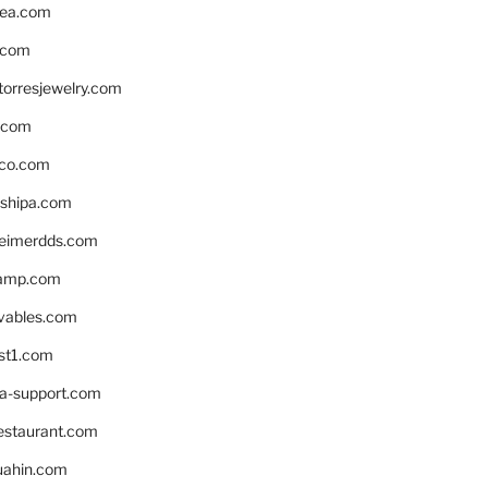
ea.com
.com
torresjewelry.com
s.com
ico.com
shipa.com
eimerdds.com
camp.com
ivables.com
st1.com
la-support.com
estaurant.com
uahin.com