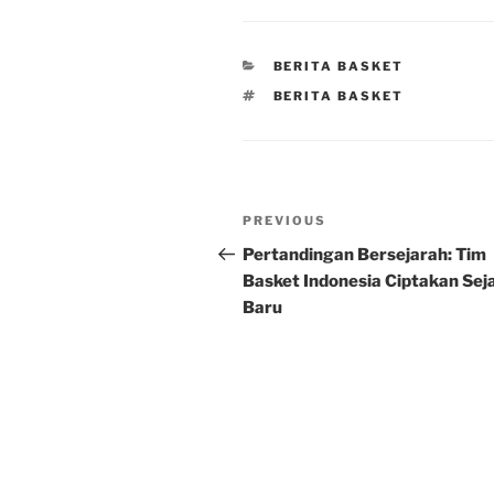
CATEGORIES
BERITA BASKET
TAGS
BERITA BASKET
Post
Previous
PREVIOUS
navigation
Post
Pertandingan Bersejarah: Tim
Basket Indonesia Ciptakan Sej
Baru